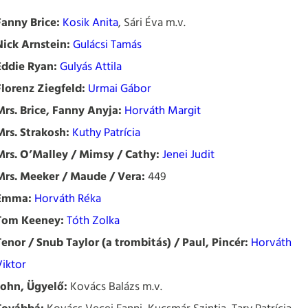
Fanny Brice:
Kosik Anita
, Sári Éva m.v.
Nick Arnstein:
Gulácsi Tamás
Eddie Ryan:
Gulyás Attila
Florenz Ziegfeld:
Urmai Gábor
Mrs. Brice, Fanny Anyja:
Horváth Margit
Mrs. Strakosh:
Kuthy Patrícia
Mrs. O’Malley / Mimsy / Cathy:
Jenei Judit
Mrs. Meeker / Maude / Vera:
449
Emma:
Horváth Réka
Tom Keeney:
Tóth Zolka
Tenor / Snub Taylor (a trombitás) / Paul, Pincér:
Horváth
Viktor
John, Ügyelő:
Kovács Balázs m.v.