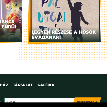
MANCS
LENDÜL
LEGYEN RÉSZESE A HŐSÖK
ÉVADÁNAK!
NHÁZ
TÁRSULAT
GALÉRIA
e
FELIRATKOZOM