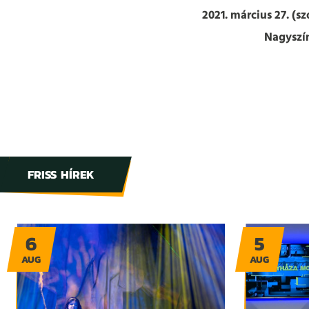
2021. március 27. (s
Nagyszí
FRISS HÍREK
6
5
AUG
AUG