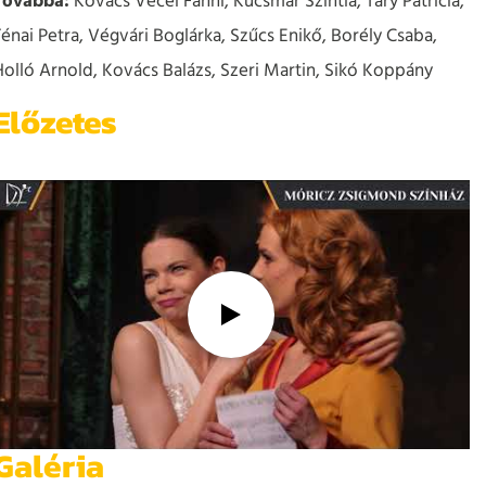
Továbbá:
Kovács Vecei Fanni, Kucsmár Szintia, Tary Patrícia,
Ténai Petra, Végvári Boglárka, Szűcs Enikő, Borély Csaba,
Holló Arnold, Kovács Balázs, Szeri Martin, Sikó Koppány
Előzetes
Galéria