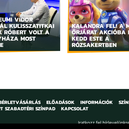
EUMI VIDOR
ÁL KULISSZATITKAI
KALANDRA FEL! A 
K RÓBERT VOLT A
ŐRJÁRAT AKCIÓBA 
YHÁZA MOST
KEDD ESTE A
E
RÓZSAKERTBEN
 BÉRLETVÁSÁRLÁS
ELŐADÁSOK
INFORMÁCIÓK
SZÍ
T SZABADTÉRI SZÍNPAD
KAPCSOLAT
Iratkozz fel hírlevelünkr