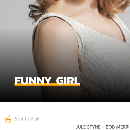
FUNNY GIRL
Szente Vajk
JULE STYNE – BOB MERRI