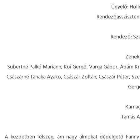
Ügyelő: Holl
Rendezőasszisztens
Rendező: Sze
Zeneka
Subertné Palkó Mariann, Koi Gergő, Varga Gábor, Ádám Kris
Császárné Tanaka Ayako, Császár Zoltán, Császár Péter, Sze
Gerg
Karnag
Tamás At
A kezdetben félszeg, ám nagy álmokat dédelgető Fanny Bri