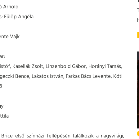
ó Arnold
: Fülöp Angéla
nte Vajk
r:
tóf, Kasellák Zsolt, Linzenbold Gábor, Horányi Tamás,
geczki Bence, Lakatos István, Farkas Bács Levente, Kóti
ő
y:
tila
ce első színházi fellépésén találkozik a nagyvilági,