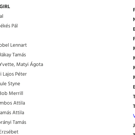
GIRL
al
Békés Pál
obel Lennart
 Rákay Tamás
Yvette, Matyi Ágota
i Lajos Péter
ule Styne
Bob Merrill
mbos Attila
amás Attila
orányi Tamás
Erzsébet