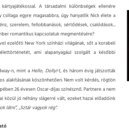
kártyajátékossal. A társadalmi különbségek ellenére
csillaga egyre magasabbra, úgy hanyatlik Nick élete a
nz, szerelem, fellobbanások, sértődések, csalódások...
 ember romantikus kapcsolatuk megmentésére?
vvel ezelőtti New York színházi világának, sőt a korabeli
élettörténetét, ami alapanyagául szolgált a későbbi
dway-n, mint a
Hello, Dolly!
-t, és három évig játszották
s alakításának köszönhetően. Nem volt kérdés, rögtön
erepében 26 évesen Oscar-díjas színésznő. Partnere a nem
i közül jó néhány slágerré vált, ezeket hazai előadóink
k látni”
,
„Sztár vagyok rég”
.
ató