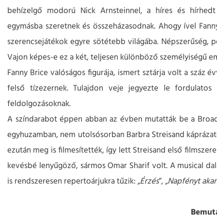
behízelgő modorú Nick Arnsteinnel, a híres és hírhedt 
egymásba szeretnek és összeházasodnak. Ahogy ível Fanny 
szerencsejátékok egyre sötétebb világába. Népszerűség, pé
Vajon képes-e ez a két, teljesen különböző személyiségű
Fanny Brice valóságos figurája, ismert sztárja volt a száz é
felső tízezernek. Tulajdon veje jegyezte le fordulatos 
feldolgozásoknak.
A színdarabot éppen abban az évben mutatták be a Broa
egyhuzamban, nem utolsósorban Barbra Streisand káprázato
ezután meg is filmesítették, így lett Streisand első filmsz
kevésbé lenyűgöző, sármos Omar Sharif volt. A musical dala
is rendszeresen repertoárjukra tűzik:
„Érzés
”,
„Napfényt akaro
Bemut