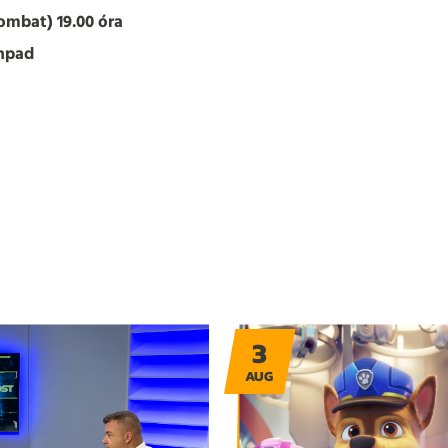
zombat) 19.00 óra
npad
3
AUG