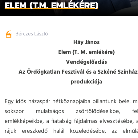
ELEM (T.M. EMLÉKÉRE)
Bérczes László
Háy János
Elem (T. M. emlékére)
Vendégelőadás
Az Ördögkatlan Fesztivál és a Szkéné Színház
produkciója
Egy idős házaspár hétköznapjaiba pillantunk bele: 
sokszor mulatságos zsörtölődéseikbe, fel-
emlékképeikbe, a fiatalság fájdalmas elvesztésébe, 
rájuk ereszkedő halál közeledésébe, az elmúl