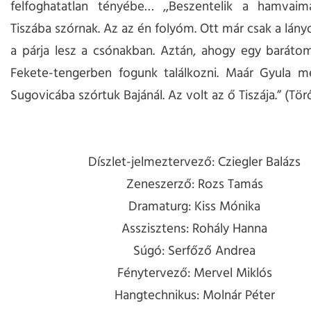
felfoghatatlan tényébe… ,,Beszentelik a hamvaim
Tiszába szórnak. Az az én folyóm. Ott már csak a lány
a párja lesz a csónakban. Aztán, ahogy egy baráto
Fekete-tengerben fogunk találkozni. Maár Gyula m
Sugovicába szórtuk Bajánál. Az volt az ő Tiszája.” (Tör
Díszlet-jelmeztervező: Cziegler Balázs
Zeneszerző: Rozs Tamás
Dramaturg: Kiss Mónika
Asszisztens: Rohály Hanna
Súgó: Serfőző Andrea
Fénytervező: Mervel Miklós
Hangtechnikus: Molnár Péter