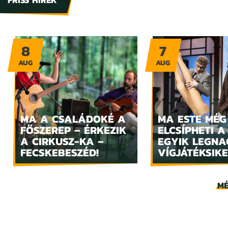
FRISS HÍREK
8
7
AUG
AUG
MA A CSALÁDOKÉ A
MA ESTE MÉG
FŐSZEREP – ÉRKEZIK
ELCSÍPHETI A
A CIRKUSZ-KA –
EGYIK LEGN
FECSKEBESZÉD!
VÍGJÁTÉKSIKE
MÉ