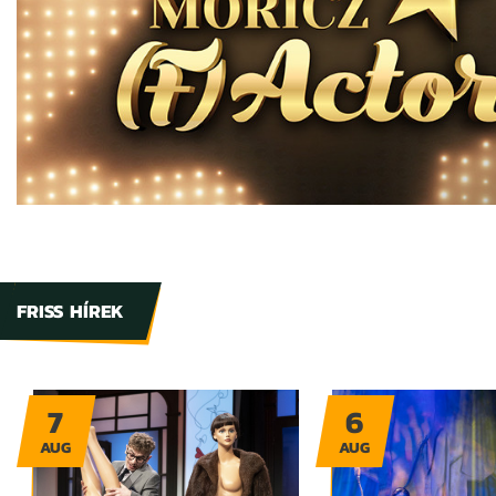
FRISS HÍREK
7
6
AUG
AUG