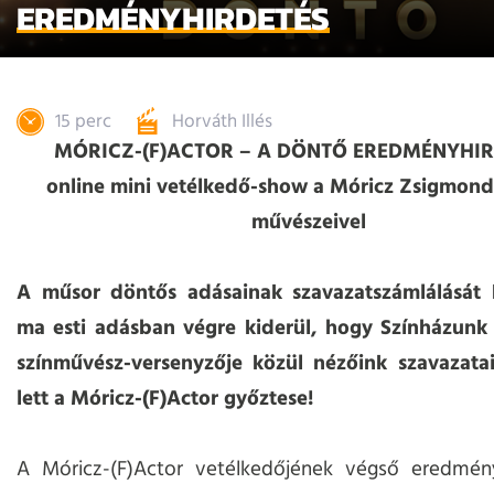
EREDMÉNYHIRDETÉS
15 perc
Horváth Illés
MÓRICZ-(F)ACTOR – A DÖNTŐ EREDMÉNYHIR
online mini vetélkedő-show a Móricz Zsigmond
művészeivel
A műsor döntős adásainak szavazatszámlálását
ma esti adásban végre kiderül, hogy Színházunk
színművész-versenyzője közül nézőink szavazatai
lett a Móricz-(F)Actor győztese!
A Móricz-(F)Actor vetélkedőjének végső eredmény