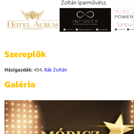
Zoltán iparművész
.
Szereplők
Házigazdák:
494,
Rák Zoltán
Galéria