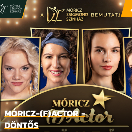
MÓRICZ-(F)ACTOR -
DÖNTŐS