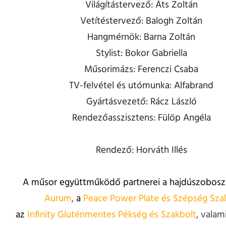
Világítástervező: Áts Zoltán
Vetítéstervező: Balogh Zoltán
Hangmérnök: Barna Zoltán
Stylist: Bokor Gabriella
Műsorimázs: Ferenczi Csaba
TV-felvétel és utómunka: Alfabrand
Gyártásvezető: Rácz László
Rendezőasszisztens: Fülöp Angéla
Rendező: Horváth Illés
A műsor együttműködő partnerei a hajdúszobosz
Aurum
,
a
Peace Power Plate és Szépség Sza
az
Infinity Gluténmentes Pékség és Szakbolt
, valam