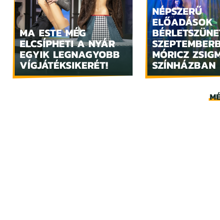
NÉPSZERŰ
ELŐADÁSOK
MA ESTE MÉG
BÉRLETSZÜNE
ELCSÍPHETI A NYÁR
SZEPTEMBER
EGYIK LEGNAGYOBB
MÓRICZ ZSIG
VÍGJÁTÉKSIKERÉT!
SZÍNHÁZBAN
MÉ