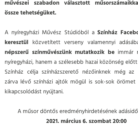
művészei szabadon választott műsorszámaikka
össze tehetségüket.
A nyíregyházi Művész Stúdióból a
Színház Faceb
keresztül
közvetített verseny valamennyi adásá
népszerű színművészünk mutatkozik be
immár n
nyíregyházi, hanem a szélesebb hazai közönség előtt i
Színház célja színházszerető nézőinknek még az 
zárva lévő színházi ajtók mögül is sok-sok örömet
kikapcsolódást nyújtani.
A műsor döntős eredményhirdetésének adásidő
2021. március 6. szombat 20:00