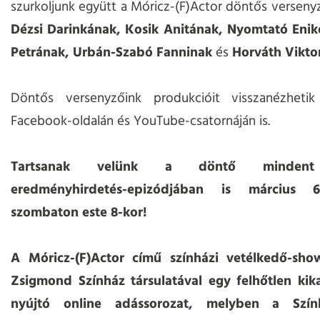
szurkoljunk együtt a Móricz-(F)Actor döntős versenyz
Dézsi Darinkának, Kosik Anitának, Nyomtató Enik
Petrának, Urbán-Szabó Fanninak
és
Horváth Vikto
Döntős versenyzőink produkcióit visszanézheti
Facebook-oldalán és YouTube-csatornáján is.
Tartsanak velünk a döntő mindent
eredményhirdetés-epizódjában is március 
szombaton este 8-kor!
A Móricz-(F)Actor című színházi vetélkedő-sh
Zsigmond Színház társulatával egy felhőtlen kik
nyújtó online adássorozat, melyben a Szín