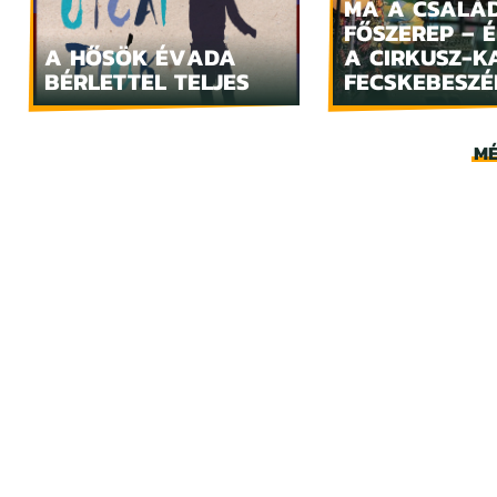
MA A CSALÁ
FŐSZEREP – 
A HŐSÖK ÉVADA
A CIRKUSZ-K
BÉRLETTEL TELJES
FECSKEBESZÉ
MÉ