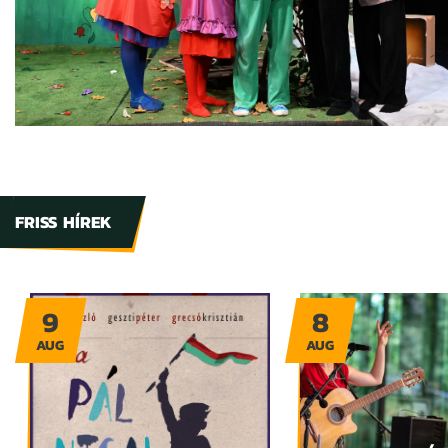
FRISS HÍREK
9
8
AUG
AUG