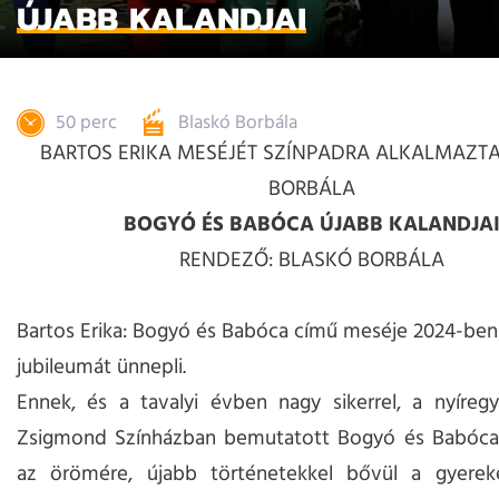
ÚJABB KALANDJAI
50 perc
Blaskó Borbála
BARTOS ERIKA MESÉJÉT SZÍNPADRA ALKALMAZTA
BORBÁLA
BOGYÓ ÉS BABÓCA ÚJABB KALANDJA
RENDEZŐ: BLASKÓ BORBÁLA
Bartos Erika: Bogyó és Babóca című meséje 2024-ben
jubileumát ünnepli.
Ennek, és a tavalyi évben nagy sikerrel, a nyíreg
Zsigmond Színházban bemutatott Bogyó és Babóca
az örömére, újabb történetekkel bővül a gyere