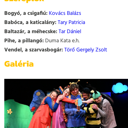
Bogyó, a csigafiú:
Kovács Balázs
Babóca, a katicalány:
Tary Patricia
Baltazár, a méhecske:
Tar Dániel
Pihe, a pillangó:
Duma Kata e.h.
Vendel, a szarvasbogár:
Törő Gergely Zsolt
Galéria