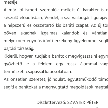
meséje.
A már jól ismert szereplők mellett új karakter is 
készülő előadásban, Vendel, a szarvasbogár figurájáva
a népszerű és összetartó kis baráti csapat. Az új t
bőven akadnak izgalmas kalandok és váratlan 
melyekben egymás iránti érzékeny figyelemmel segí
pajtási társaság.
Kiderül, hogyan tudják a barátok megvigasztalni egy
győzhető le a félelem egy rossz álommal vag
természeti csapással kapcsolatban.
Az önzetlen szeretet, jóindulat, együttműködő tám
segíti a barátokat a megnyugtató megoldások megtal
Díszlettervező: SZVATEK PÉTER