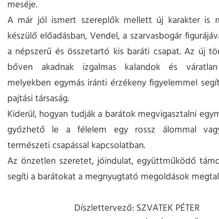
meséje.
A már jól ismert szereplők mellett új karakter is 
készülő előadásban, Vendel, a szarvasbogár figurájáva
a népszerű és összetartó kis baráti csapat. Az új t
bőven akadnak izgalmas kalandok és váratlan 
melyekben egymás iránti érzékeny figyelemmel segí
pajtási társaság.
Kiderül, hogyan tudják a barátok megvigasztalni egy
győzhető le a félelem egy rossz álommal vag
természeti csapással kapcsolatban.
Az önzetlen szeretet, jóindulat, együttműködő tám
segíti a barátokat a megnyugtató megoldások megtal
Díszlettervező: SZVATEK PÉTER