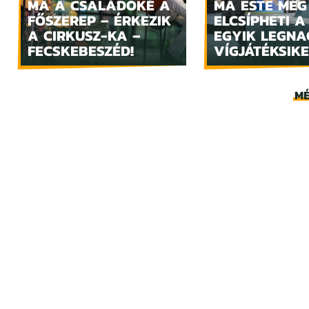
MA A CSALÁDOKÉ A
MA ESTE MÉG
FŐSZEREP – ÉRKEZIK
ELCSÍPHETI A
A CIRKUSZ-KA –
EGYIK LEGN
FECSKEBESZÉD!
VÍGJÁTÉKSIKE
MÉ