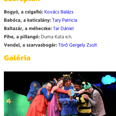
Bogyó, a csigafiú:
Kovács Balázs
Babóca, a katicalány:
Tary Patricia
Baltazár, a méhecske:
Tar Dániel
Pihe, a pillangó:
Duma Kata e.h.
Vendel, a szarvasbogár:
Törő Gergely Zsolt
Galéria