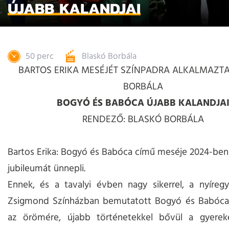
ÚJABB KALANDJAI
50 perc
Blaskó Borbála
BARTOS ERIKA MESÉJÉT SZÍNPADRA ALKALMAZTA
BORBÁLA
BOGYÓ ÉS BABÓCA ÚJABB KALANDJA
RENDEZŐ: BLASKÓ BORBÁLA
Bartos Erika: Bogyó és Babóca című meséje 2024-ben
jubileumát ünnepli.
Ennek, és a tavalyi évben nagy sikerrel, a nyíreg
Zsigmond Színházban bemutatott Bogyó és Babóca
az örömére, újabb történetekkel bővül a gyere