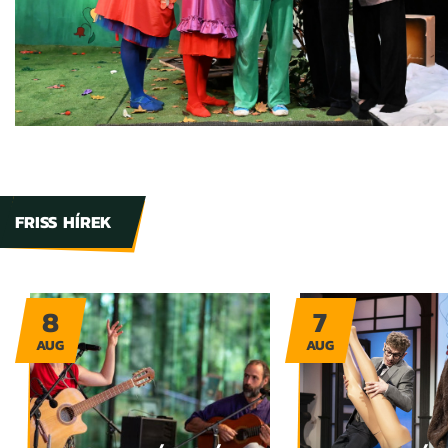
FRISS HÍREK
8
7
AUG
AUG