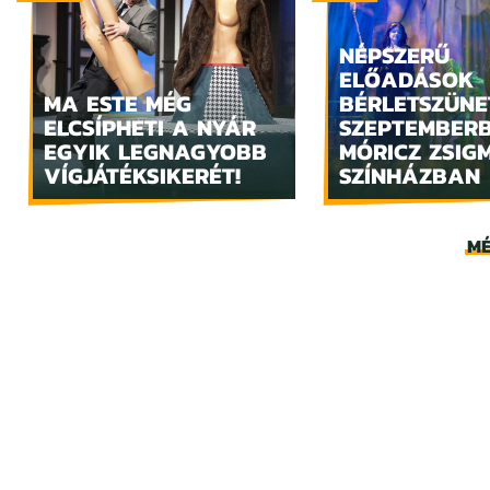
NÉPSZERŰ
ELŐADÁSOK
MA ESTE MÉG
BÉRLETSZÜNE
ELCSÍPHETI A NYÁR
SZEPTEMBER
EGYIK LEGNAGYOBB
MÓRICZ ZSIG
VÍGJÁTÉKSIKERÉT!
SZÍNHÁZBAN
MÉ