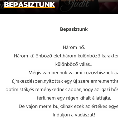
BEPASIZTUNK
Bepasiztunk
Három nő.
Három különböző élet,három különböző karakte
különböző válás...
Mégis van bennük valami közös:hisznek a
újrakezdésben,nyitottak egy új szerelemre,menthe
optimisták,és reménykednek abban,hogy az igazi hő
férfi,nem egy régen kihalt állatfajta.
De vajon merre bujkálnak ezek az értékes egy
Induljon a vadászat!