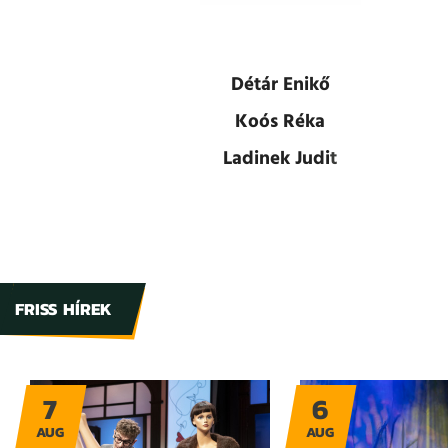
Détár Enikő
Koós Réka
Ladinek Judi
t
FRISS HÍREK
7
6
AUG
AUG