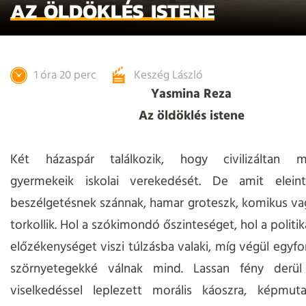
AZ ÖLDÖKLÉS ISTENE
1 óra 20 perc
Keszég László
Yasmina Reza
Az öldöklés istene
Két házaspár találkozik, hogy civilizáltan m
gyermekeik iskolai verekedését. De amit elein
beszélgetésnek szánnak, hamar groteszk, komikus v
torkollik. Hol a szókimondó őszinteséget, hol a politik
előzékenységet viszi túlzásba valaki, míg végül egyfo
szörnyetegekké válnak mind. Lassan fény derül a
viselkedéssel leplezett morális káoszra, képmut