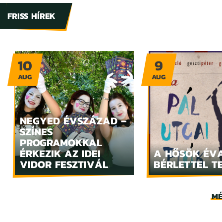
FRISS HÍREK
10
9
AUG
AUG
NEGYED ÉVSZÁZAD –
SZÍNES
PROGRAMOKKAL
ÉRKEZIK AZ IDEI
A HŐSÖK ÉV
VIDOR FESZTIVÁL
BÉRLETTEL T
MÉ