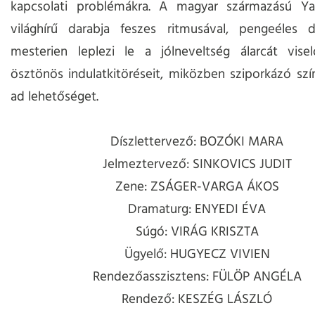
kapcsolati problémákra. A magyar származású Y
világhírű darabja feszes ritmusával, pengeéles di
mesterien leplezi le a jólneveltség álarcát visel
ösztönös indulatkitöréseit, miközben sziporkázó szín
ad lehetőséget.
Díszlettervező: BOZÓKI MARA
Jelmeztervező: SINKOVICS JUDIT
Zene: ZSÁGER-VARGA ÁKOS
Dramaturg: ENYEDI ÉVA
Súgó: VIRÁG KRISZTA
Ügyelő: HUGYECZ VIVIEN
Rendezőasszisztens: FÜLÖP ANGÉLA
Rendező: KESZÉG LÁSZLÓ