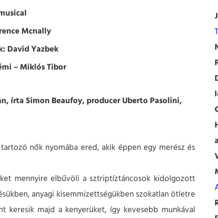
musical
rence Mcnally
k: David Yazbek
émi – Miklós Tibor
án, írta Simon Beaufoy, producer Uberto Pasolini,
k tartozó nők nyomába ered, akik éppen egy merész és
iket mennyire elbűvöli a sztriptíztáncosok kidolgozott
A
désükben, anyagi kisemmizettségükben szokatlan ötletre
ént keresik majd a kenyerüket, így kevesebb munkával