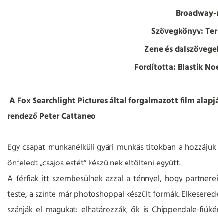
Broadway-
Szövegkönyv: Ter
Zene és dalszövege
Fordította: Blastik No
A Fox Searchlight Pictures által forgalmazott film alapj
rendező Peter Cattaneo
Egy csapat munkanélküli gyári munkás titokban a hozzáju
önfeledt „csajos estét” készülnek eltölteni együtt.
A férfiak itt szembesülnek azzal a ténnyel, hogy partnere
teste, a szinte már photoshoppal készült formák. Elkesere
szánják el magukat: elhatározzák, ők is Chippendale-fiúk