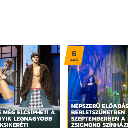
6
AUG
NÉPSZERŰ ELŐADÁ
 MÉG ELCSÍPHETI A
BÉRLETSZÜNETBEN
GYIK LEGNAGYOBB
SZEPTEMBERBEN A 
KSIKERÉT!
ZSIGMOND SZÍNHÁ