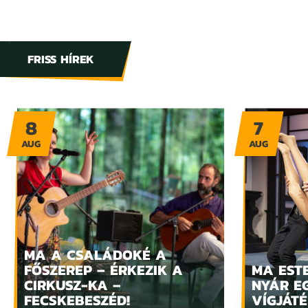
FRISS HÍREK
8
7
AUG
AUG
MA A CSALÁDOKÉ A
FŐSZEREP – ÉRKEZIK A
MA ESTE
CIRKUSZ-KA –
NYÁR E
FECSKEBESZÉD!
VÍGJÁTÉ