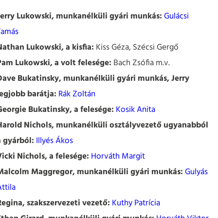
Jerry Lukowski, munkanélküli gyári munkás:
Gulácsi
Tamás
Nathan Lukowski, a kisfia:
Kiss Géza, Szécsi Gergő
Pam Lukowski, a volt felesége:
Bach Zsófia m.v.
Dave Bukatinsky, munkanélküli gyári munkás, Jerry
legjobb barátja:
Rák Zoltán
Georgie Bukatinsky, a felesége:
Kosik Anita
Harold Nichols, munkanélküli osztályvezető ugyanabból
a gyárból:
Illyés Ákos
Vicki Nichols, a felesége:
Horváth Margit
Malcolm Maggregor, munkanélküli gyári munkás:
Gulyás
ttila
Regina, szakszervezeti vezető:
Kuthy Patrícia