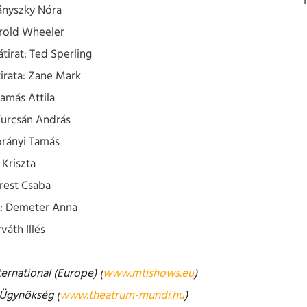
ányszky Nóra
rold Wheeler
átirat: Ted Sperling
irata: Zane Mark
amás Attila
Turcsán András
orányi Tamás
 Kriszta
rest Csaba
s: Demeter Anna
áth Illés
ernational (Europe) (
www.mtishows.eu
)
 Ügynökség (
www.theatrum-mundi.hu
)