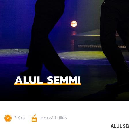
ALUL SEMMI
3 óra
Horváth Illés
ALUL S