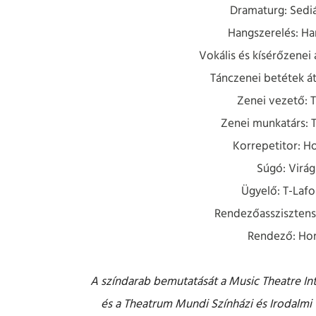
Dramaturg: Sedi
Hangszerelés: Ha
Vokális és kísérőzenei 
Tánczenei betétek át
Zenei vezető: T
Zenei munkatárs: 
Korrepetitor: H
Súgó: Virág
Ügyelő: T-Lafo
Rendezőassziszten
Rendező: Horv
A színdarab bemutatását a Music Theatre Int
és a Theatrum Mundi Színházi és Irodalmi