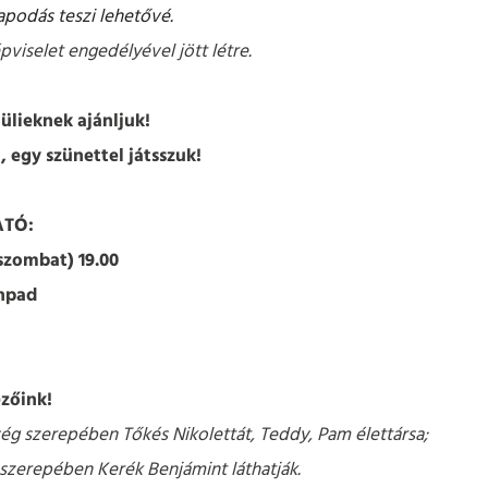
apodás teszi lehetővé.
pviselet engedélyével jött létre.
lülieknek ajánljuk!
 egy szünettel játsszuk!
TÓ:
(szombat) 19.00
npad
zőink!
ség szerepében Tőkés Nikolettát, Teddy, Pam élettársa;
szerepében Kerék Benjámint láthatják.