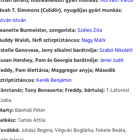
Ethan Girard, munkanélküli gyári munkás:
Horváth Viktor
Noah T. Simmons (Csődör), nyugdíjas gyári munkás:
stván István
Jeanette Burmeister, zongorista:
Széles Zita
Buddy Walsh, férfi sztirptíztáncos:
Nagy Márk
Estelle Genovese, Jerry alkalmi barátnője:
Szabó Nikolett
Susan Hershey, Pam és Georgie barátnője:
Jenei Judit
Teddy, Pam élettársa; Maggregor anyja; Második
sztriptíztáncos:
Kerék Benjámin
Tánctanár; Tony Bonasorte; Freddy, bártulaj:
T-Laforest
Csaba
Marty:
Bánhidi Péter
Lelkész:
Tamás Attila
Továbbá:
Juhász Regina, Végvári Boglárka, Fekete Beáta,