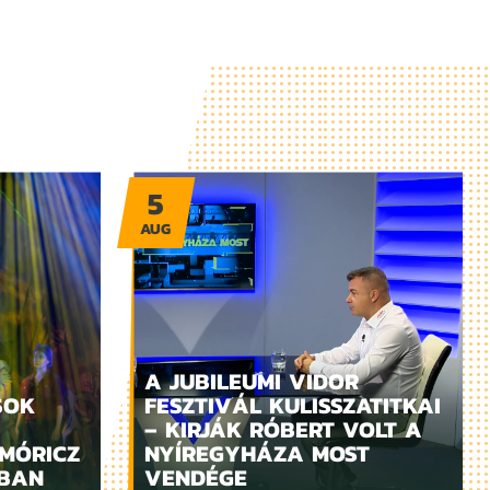
5
AUG
A JUBILEUMI VIDOR
SOK
FESZTIVÁL KULISSZATITKAI
– KIRJÁK RÓBERT VOLT A
MÓRICZ
NYÍREGYHÁZA MOST
ZBAN
VENDÉGE