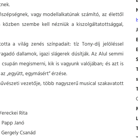
tnek.
szépségnek, vagy modellalkatúnak számító, az élettől
I
a közben szembe kell nézniük a kiszolgáltatottsággal,
tta a világ zenés színpadait: tíz Tony-díj jelöléssel
agadó dallamok, igazi slágerek dúsítják. Az Alul semmi
 csupán megismerni, kik is vagyunk valójában; és azt is
, az „együtt, egymásért” érzése.
művészeti vezetője, több nagyszerű musical szakavatott
Vereckei Rita
 Papp Janó
 Gergely Csanád