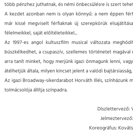
több pénzhez juthatnak, és némi önbecsülésre is szert tehe
A kezdet azonban nem is olyan könnyű: a nem éppen férfi
már kissé megviselt férfiaknak új szerepkörük elsajátítás
félelmeikkel, saját előítéleteikkel...
Az 1997-es angol kultuszfilm musical változata meghódíto
büszkélkedhet, a csupaszív, szellemes történetet magával r
arra tanít minket, hogy merjünk igazi önmagunk lenni, vagy
átélhetjük általa, milyen kincset jelent a valódi bajtársiasság
Az igazi Broadway-sikerdarabot Horváth Illés, színházunk 
tolmácsolója állítja színpadra.
Díszlettervező: 
Jelmeztervező:
Koreográfus: Kováts