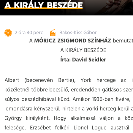
A KIRÁLY BESZÉDE
2 óra 40 perc
Bakos-Kiss Gábor
A
MÓRICZ ZSIGMOND SZÍNHÁZ
bemutat
A KIRÁLY BESZÉDE
Írta: David Seidler
Albert (becenevén Bertie), York hercege az i
közéletnél többre becsülő, eredendően gátlásos szem
súlyos beszédhibával küzd. Amikor 1936-ban fivére, 
lemondásra kényszerül, hirtelen a yorki herceg kerül a
György királyként. Hogy alkalmassá váljon a közs
felesége, Erzsébet felkéri Lionel Logue ausztrál 