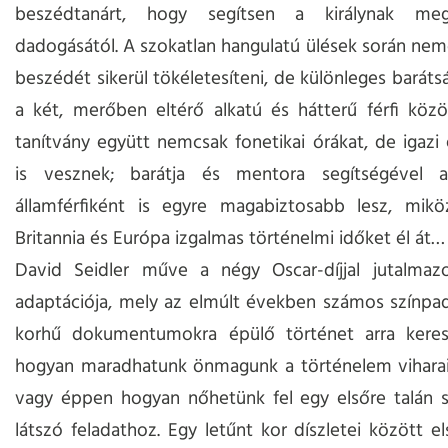
beszédtanárt, hogy segítsen a királynak megs
dadogásától. A szokatlan hangulatú ülések során ne
beszédét sikerül tökéletesíteni, de különleges barátsá
a két, merőben eltérő alkatú és hátterű férfi közö
tanítvány együtt nemcsak fonetikai órákat, de igazi 
is vesznek; barátja és mentora segítségével 
államférfiként is egyre magabiztosabb lesz, mik
Britannia és Európa izgalmas történelmi időket él át…
David Seidler műve a négy Oscar-díjjal jutalmazot
adaptációja, mely az elmúlt években számos színpad
korhű dokumentumokra épülő történet arra keresi
hogyan maradhatunk önmagunk a történelem viharai
vagy éppen hogyan nőhetünk fel egy elsőre talán s
látszó feladathoz. Egy letűnt kor díszletei között e