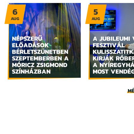
6
5
AUG
AUG
NÉPSZERŰ
A JUBILEUMI
ELŐADÁSOK
FESZTIVÁL
BÉRLETSZÜNETBEN
KULISSZATITK
SZEPTEMBERBEN A
KIRJÁK RÓBE
MÓRICZ ZSIGMOND
A NYÍREGYH
SZÍNHÁZBAN
MOST VENDÉ
MÉ