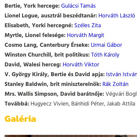
Bertie, York hercege:
Gulácsi Tamás
Lionel Logue, ausztrál beszédtanár:
Horváth László 
Elisabeth, Yorki hercegné:
Széles Zita
Myrtle, Lionel felesége:
Horváth Margit
Cosmo Lang, Canterbury Érseke:
Urmai Gábor
Winston Churchill, brit politikus:
Tóth Károly
David, Walesi herceg:
Horváth Viktor
V. György Király, Bertie és David apja:
István Istvá
Stanley Baldwin, brit miniszterelnök:
Rák Zoltán
Mrs. Wallis Simpson, David barátnője:
Végvári Bogl
Továbbá:
Hugyecz Vivien, Bánhidi Péter, Jakab Attila
Galéria