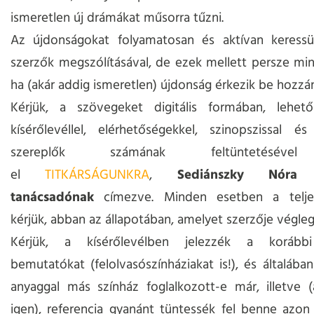
ismeretlen új drámákat műsorra tűzni.
Az újdonságokat folyamatosan és aktívan keress
szerzők megszólításával, de ezek mellett persze min
ha (akár addig ismeretlen) újdonság érkezik be hozzá
Kérjük, a szövegeket digitális formában, lehető
kísérőlevéllel, elérhetőségekkel, szinopszissal és
szereplők számának feltüntetésével
el
TITKÁRSÁGUNKRA
,
Sediánszky Nóra 
tanácsadónak
címezve. Minden esetben a telje
kérjük, abban az állapotában, amelyet szerzője végleg
Kérjük, a kísérőlevélben jelezzék a korábbi
bemutatókat (felolvasószínháziakat is!), és általában
anyaggal más színház foglalkozott-e már, illetve 
igen), referencia gyanánt tüntessék fel benne azon