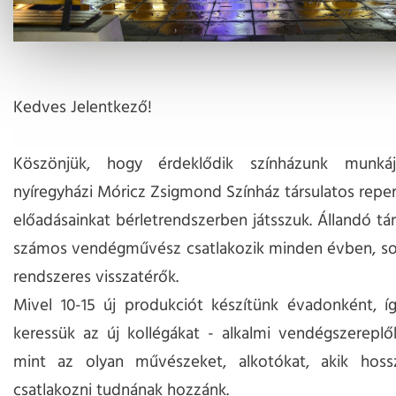
Kedves Jelentkező!
Köszönjük, hogy érdeklődik színházunk munkáj
nyíregyházi Móricz Zsigmond Színház társulatos reper
előadásainkat bérletrendszerben játsszuk. Állandó tá
számos vendégművész csatlakozik minden évben, so
rendszeres visszatérők.
Mivel 10-15 új produkciót készítünk évadonként, í
keressük az új kollégákat - alkalmi vendégszerepl
mint az olyan művészeket, alkotókat, akik hos
csatlakozni tudnának hozzánk.