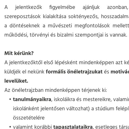
A jelentkezők figyelmébe ajánljuk azonba
szereposztások kialakítása soktényezős, hosszadalm
a döntéseknek a művészeti megfontolások mellett
működési, törvényi és bizalmi szempontjai is vannak.
Mit kérünk?
A jelentkezőktől első lépésként mindenképpen azt ké
küldjék el nekünk
formális
önéletrajzukat
és
motivá
levelüket.
Az önéletrajzban mindenképpen térjenek ki:
tanulmányaikra
, iskoláikra és mestereikre, valam
iskolánként jelentősen változhat) a stúdium felépí
összetételére
valamint korábbi
tapasztalataikra
, esetleges társ