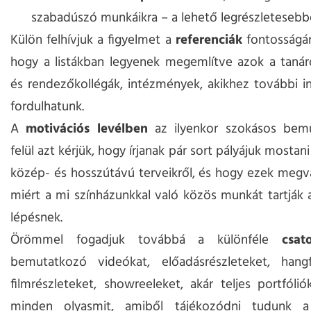
szabadúszó munkáikra – a lehető legrészleteseb
Külön felhívjuk a figyelmet a
referenciák
fontosságára
hogy a listákban legyenek megemlítve azok a tanár
és rendezőkollégák, intézmények, akikhez további i
fordulhatunk.
A
motivációs levélben
az ilyenkor szokásos bem
felül azt kérjük, hogy írjanak pár sort pályájuk mostani
közép- és hosszútávú terveikről, és hogy ezek megv
miért a mi színházunkkal való közös munkát tartják
lépésnek.
Örömmel fogadjuk továbbá a különféle
csat
bemutatkozó videókat, előadásrészleteket, hangfe
filmrészleteket, showreeleket, akár teljes portfólió
minden olyasmit, amiből tájékozódni tudunk a