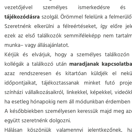
vezetőjével személyes ismerkedésre 
tájékozódásra
szolgál. Örömmel felelünk a felmerülő
Szeretnénk elkerülni a félreértéseket, így előre je
ezek az első találkozók semmiféleképp nem tartal
munka– vagy állásajánlatot.
Kérjük és elvárjuk, hogy a személyes találkozón
kollégák a találkozó után
maradjanak kapcsolatb
azaz rendszeresen és kitartóan küldjék el nek
időpontjaikat, tájékoztassanak minket futó projek
színházi vállalkozásaikról, linkekkel, képekkel, videókk
ha esetleg hónapokig nem áll módunkban érdemben r
A későbbiekben személyesen keressük majd meg azok
együtt szeretnénk dolgozni.
Hálásan köszönjük valamennyi jelentkezőnek, h