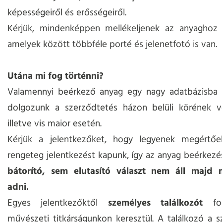
képességeiről és erősségeiről.
Kérjük, mindenképpen mellékeljenek az anyagho
amelyek között többféle porté és jelenetfotó is van.
Utána mi fog történni?
Valamennyi beérkező anyag egy nagy adatbázisba k
dolgozunk a szerződtetés házon belüli körének v
illetve vis maior esetén.
Kérjük a jelentkezőket, hogy legyenek megértő
rengeteg jelentkezést kapunk, így az anyag beérkez
bátorító, sem elutasító választ nem áll majd
adni.
Egyes jelentkezőktől
személyes találkozót
fog
művészeti titkárságunkon keresztül. A találkozó a s