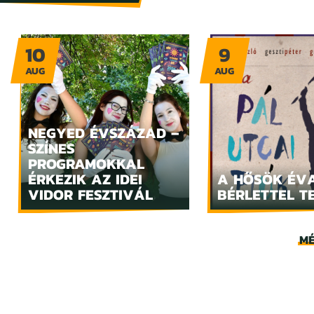
10
9
AUG
AUG
NEGYED ÉVSZÁZAD –
SZÍNES
PROGRAMOKKAL
ÉRKEZIK AZ IDEI
A HŐSÖK ÉV
VIDOR FESZTIVÁL
BÉRLETTEL T
MÉ