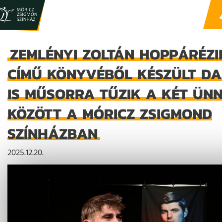
ZEMLÉNYI ZOLTÁN HOPPÁRÉZI
CÍMŰ KÖNYVÉBŐL KÉSZÜLT D
IS MŰSORRA TŰZIK A KÉT ÜN
KÖZÖTT A MÓRICZ ZSIGMOND
SZÍNHÁZBAN
2025.12.20.