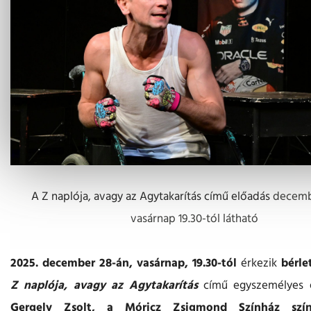
A Z naplója, avagy az Agytakarítás című előadás
decemb
vasárnap 19.30-tól látható
2025. december 28-án, vasárnap, 19.30-tól
érkezik
bérle
Z naplója, avagy az Agytakarítás
című egyszemélyes
Gergely Zsolt, a Móricz Zsigmond Színház szí