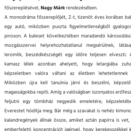
főszereplésével,
Nagy Márk
rendezésében.
A monodráma főszereplőjét, Z-t, tizenöt éves korában bales
egy autó, miközben puszta figyelmetlenségből gyalogos
piroson. A baleset következtében maradandó károsodáso
mozgásszervei helyrehozhatatlanul megsérülnek, látás
leromlik, beszédkészségét egy időre teljesen elveszti. 
kamasz lélek azonban ahelyett, hogy letargiába zuha
képzeletben valóra váltani az életben lehetetlennek 
Miközben újra kell tanulnia járni és beszélni, képzel
magasságokba repíti. Amíg a valóságban iszonyatos erőfesz
feljutni egy tömbház negyedik emeletére, képzelet
Everestet hódítja meg. Bár még a szavakat is nehéz kimond
kalandregények állnak össze, amiket aztán papírra is vet
emberfeletti koncentrációt igényel, hogy kerekesszékkel 