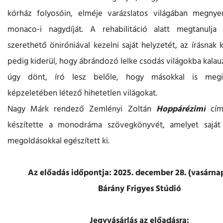
kórház folyosóin, elméje varázslatos világában megnye
monaco-i nagydíját. A rehabilitáció alatt megtanulja
szerethető öniróniával kezelni saját helyzetét, az írásnak
pedig kiderül, hogy ábrándozó lelke csodás világokba kalauz
úgy dönt, író lesz belőle, hogy másokkal is megi
képzeletében létező hihetetlen világokat.
Nagy Márk rendező Zemlényi Zoltán
Hoppárézimi
cím
készítette a monodráma szövegkönyvét, amelyet saját 
megoldásokkal egészített ki.
Az előadás időpontja: 2025. december 28. (vasárnap
Bárány Frigyes Stúdió
Jegyvásárlás az előadásra: