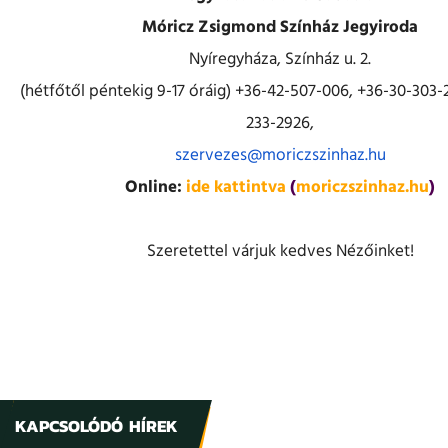
Móricz Zsigmond Színház Jegyiroda
Nyíregyháza, Színház u. 2.
(hétfőtől péntekig 9-17 óráig) +36-42-507-006, +36-30-303-
233-2926,
szervezes@moriczszinhaz.hu
Online:
ide kattintva
(
moriczszinhaz.hu
)
Szeretettel várjuk kedves Nézőinket!
KAPCSOLÓDÓ HÍREK