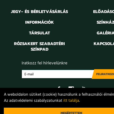
JEGY- ÉS BÉRLETVÁSÁRLÁS
ELŐADÁS
INFORMÁCIÓK
SZÍNHÁ
TÁRSULAT
GALÉRI
RÓZSAKERT SZABADTÉRI
KAPCSOL
SZÍNPAD
Iratkozz fel hírlevelünkre
FELIRATKOZ
A weboldalon sütiket (cookie) használunk a felhasználói élmény
Az adatvédelemi szabályzatunkat
itt találja
.
Adatvédelem
Jogi nyilatkozat
Projektek
Közérdekű
© 2021. Móricz Zsigmond Színház
MEGÉRTETTEM