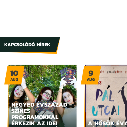
KAPCSOLÓDÓ HÍREK
10
9
AUG
AUG
NEGYED ÉVSZÁZAD –
SZÍNES
PROGRAMOKKAL
ÉRKEZIK AZ IDEI
A HŐSÖK ÉV