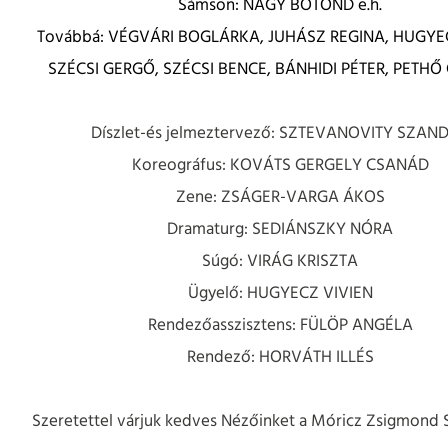
Sámson: NAGY BOTOND e.h.
Továbbá: VÉGVÁRI BOGLÁRKA, JUHÁSZ REGINA, HUGYEC
SZÉCSI GERGŐ, SZÉCSI BENCE, BÁNHIDI PÉTER, PETHŐ
Díszlet-és jelmeztervező: SZTEVANOVITY SZAN
Koreográfus: KOVÁTS GERGELY CSANÁD
Zene: ZSÁGER-VARGA ÁKOS
Dramaturg: SEDIÁNSZKY NÓRA
Súgó: VIRÁG KRISZTA
Ügyelő: HUGYECZ VIVIEN
Rendezőasszisztens: FÜLÖP ANGÉLA
Rendező: HORVÁTH ILLÉS
Szeretettel várjuk kedves Nézőinket a Móricz Zsigmond 