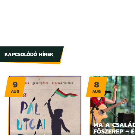
KAPCSOLÓDÓ HÍREK
9
8
AUG
AUG
MA A CSALÁ
FŐSZEREP – 