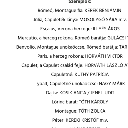
Szereplők:
Rómeó, Montague fia:
KERÉK BENJÁMIN
Júlia, Capuleték lánya: MOSOLYGÓ SÁRA m.v.
Escalus, Verona hercege: ILLYÉS ÁKOS
Mercutio, a herceg rokona, Rómeó barátja: GULÁCS
Benvolio, Montague unokaöccse, Rómeó barátja: TAR
Paris, a herceg rokona: HORVÁTH VIKTOR
Capulet, a Capulet család feje: HORVÁTH LÁSZLÓ A
Capuletné: KUTHY PATRÍCIA
Tybalt, Capuletné unokaöccse: NAGY MÁRK
Dajka: KOSIK ANITA / JENEI JUDIT
Lőrinc barát: TÓTH KÁROLY
Montague: TÓTH ZOLKA
Péter: KEREKI KRISTÓF m.v.