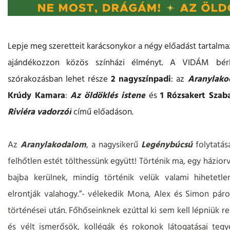
Lepje meg szeretteit karácsonykor a négy előadást tartalm
ajándékozzon közös színházi élményt. A VIDÁM bérle
szórakozásban lehet része
2 nagyszínpadi
: az
Aranylako
Krúdy Kamara
:
Az öldöklés istene
és
1 Rózsakert Szab
Riviéra vadorzói
című előadáson.
Az
Aranylakodalom
, a nagysikerű
Legénybúcsú
folytatás
felhőtlen estét tölthessünk együtt! Történik ma, egy házior
bajba kerülnek, mindig történik velük valami hihetetlen
elrontják valahogy.”- vélekedik Mona, Alex és Simon pár
történései után. Főhőseinknek ezúttal ki sem kell lépniük re
és vélt ismerősök, kollégák és rokonok látogatásai te