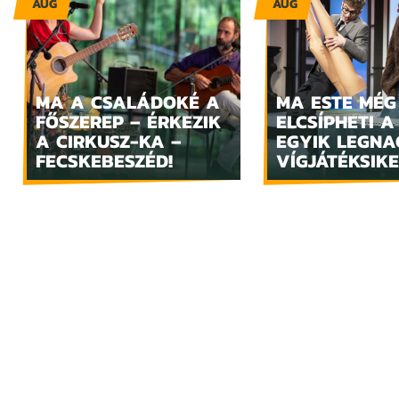
AUG
AUG
MA A CSALÁDOKÉ A
MA ESTE MÉG
FŐSZEREP – ÉRKEZIK
ELCSÍPHETI A
A CIRKUSZ-KA –
EGYIK LEGN
FECSKEBESZÉD!
VÍGJÁTÉKSIKE