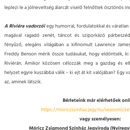
leplezi le a jólneveltség álarcát viselő felnőttek ösztönös in
A Riviéra vadorzói
egy humorral, fordulatokkal és váratlan 
magával ragadó zenét, táncot és sziporkázó párbeszéd
fényűző, elegáns világában a kifinomult Lawrence Jame
Freddy Benson mérik össze tudásukat, hogy eldöntsék, ki a
Riviérán. Amikor közösen célozzák meg a gazdag és elb
helyzet egyre kuszábbá válik – ki ejt át kit valójában? Egy 
az, aminek látszik.
Bérleteink már elérhetőek onl
https://moriczszinhaz.jegy.hu/seasontick
vagy személyesen:
Móricz Zsigmond Színház Jegyiroda (Nyíregyhá