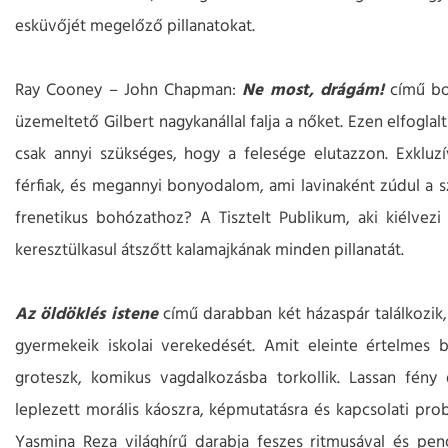
esküvőjét megelőző pillanatokat.
Ray Cooney – John Chapman:
Ne most, drágám!
című bo
üzemeltető Gilbert nagykanállal falja a nőket. Ezen elfogla
csak annyi szükséges, hogy a felesége elutazzon. Exkluzí
férfiak, és megannyi bonyodalom, ami lavinaként zúdul a s
frenetikus bohózathoz? A Tisztelt Publikum, aki kiélvez
keresztülkasul átszőtt kalamajkának minden pillanatát.
Az öldöklés istene
című darabban két házaspár találkozik,
gyermekeik iskolai verekedését. Amit eleinte értelmes 
groteszk, komikus vagdalkozásba torkollik. Lassan fény de
leplezett morális káoszra, képmutatásra és kapcsolati pr
Yasmina Reza világhírű darabja feszes ritmusával és pen