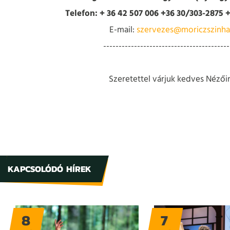
Telefon: + 36 42 507 006 +36 30/303-2875 
E-mail:
szervezes@moriczszinha
-----------------------------------------
Szeretettel várjuk kedves Nézői
KAPCSOLÓDÓ HÍREK
8
7