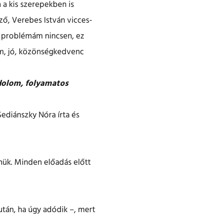
 a kis szerepekben is
ő, Verebes István vicces-
i problémám nincsen, ez
em, jó, közönségkedvenc
ndolom, folyamatos
Sediánszky Nóra írta és
nük. Minden előadás előtt
után, ha úgy adódik –, mert