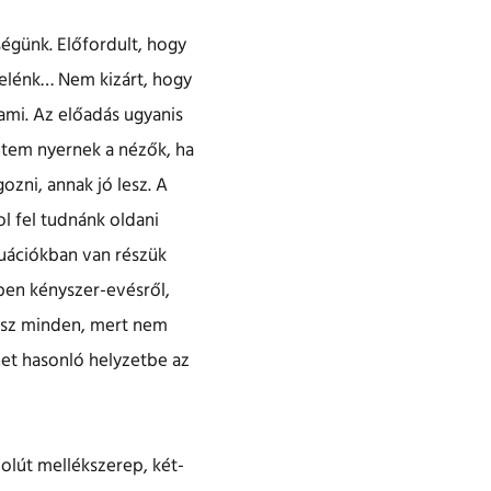
égünk. Előfordult, hogy
 elénk… Nem kizárt, hogy
ami. Az előadás ugyanis
ntem nyernek a nézők, ha
ozni, annak jó lesz. A
l fel tudnánk oldani
ituációkban van részük
mben kényszer-evésről,
vész minden, mert nem
et hasonló helyzetbe az
olút mellékszerep, két-