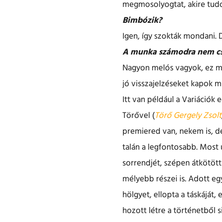
megmosolyogtat, akire tudok
Bimbózik?
Igen, így szokták mondani. 
A munka számodra nem cs
Nagyon melós vagyok, ez mi
jó visszajelzéseket kapok m
Itt van például a Variációk 
Törővel (
Törő Gergely Zsolt
premiered van, nekem is, de
talán a legfontosabb. Most ú
sorrendjét, szépen átkötött
mélyebb részei is. Adott egy
hölgyet, ellopta a táskáját
hozott létre a történetből 