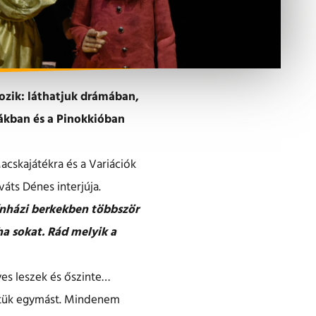
ozik: láthatjuk drámában,
mákban és a Pinokkióban
acskajátékra és a Variációk
váts Dénes interjúja.
ínházi berkekben többször
ha sokat. Rád melyik a
es leszek és őszinte…
ettük egymást. Mindenem