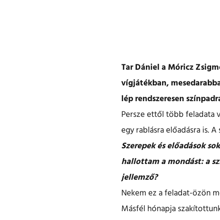
Tar Dániel a Móricz Zsigm
vígjátékban, mesedarabban
lép rendszeresen színpadr
Persze ettől több feladata 
egy rablásra előadásra is. A
Szerepek és előadások sok
hallottam a mondást: a szí
jellemző?
Nekem ez a feladat-özön mo
Másfél hónapja szakítottun