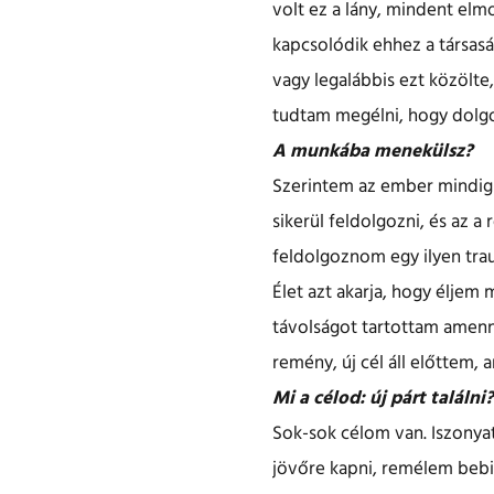
volt ez a lány, mindent el
kapcsolódik ehhez a társaság
vagy legalábbis ezt közölte,
tudtam megélni, hogy dolgo
A munkába menekülsz?
Szerintem az ember mindig 
sikerül feldolgozni, és az 
feldolgoznom egy ilyen trau
Élet azt akarja, hogy éljem
távolságot tartottam amenny
remény, új cél áll előttem,
Mi a célod: új párt találn
Sok-sok célom van. Iszonya
jövőre kapni, remélem bebiz