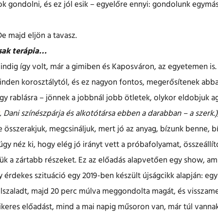
 gondolni, és ez jól esik – egyelőre ennyi: gondolunk egymás
De majd eljön a tavasz.
ak terápia…
ndig így volt, már a gimiben és Kaposváron, az egyetemen is.
inden korosztálytól, és ez nagyon fontos, megerősítenek abban
egy rablásra – jönnek a jobbnál jobb ötletek, olykor eldobjuk 
, Dani színészpárja és alkotótársa ebben a darabban – a szerk.)
 összerakjuk, megcsináljuk, mert jó az anyag, bízunk benne, 
gy néz ki, hogy elég jó irányt vett a próbafolyamat, összeállít
ük a zártabb részeket. Ez az előadás alapvetően egy show, am
 érdekes szituáció egy 2019-ben készült újságcikk alapján: egy 
, elszaladt, majd 20 perc múlva meggondolta magát, és visszam
sikeres előadást, mind a mai napig műsoron van, már túl vanna