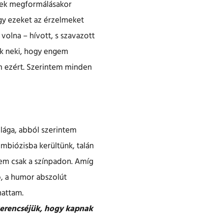
epek megformálásakor
gy ezeket az érzelmeket
volna – hívott, s szavazott
ok neki, hogy engem
em ezért. Szerintem minden
lága, abból szerintem
imbiózisba kerültünk, talán
nem csak a színpadon. Amíg
ó, a humor abszolút
hattam.
zerencséjük, hogy kapnak