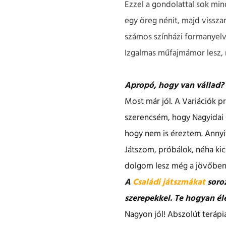
Ezzel a gondolattal sok mind
egy öreg nénit, majd vissz
számos színházi formanyelve
Izgalmas műfajmámor lesz,
Apropó, hogy van vállad?
Most már jól. A Variációk pr
szerencsém, hogy Nagyidai G
hogy nem is éreztem. Annyit
Játszom, próbálok, néha kic
dolgom lesz még a jövőben
A
Családi játszmákat
soroz
szerepekkel. Te hogyan é
Nagyon jól! Abszolút teráp