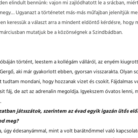
en elindult bennünk: vajon mi zajlódhatott le a srácban, miért 
amegy… Ugyanazt a történetet más-más műfajban jelenítjük meg
n keressük a választ arra a mindent eldöntő kérdésre, hogy m
 márciusban mutatjuk be a közönségnek a Szindbádban.
óbáján történt, leestem a kollégám válláról, az enyém kiugrott 
ergő, aki már gyakorlott ebben, gyorsan visszarakta. Olyan s
 tudtam mondani, hogy hozzanak vizet és csokit. Fájdalmas vol
sit fáj, de azt az adrenalin megoldja. Igyekszem óvatos lenni
.
atban játsszátok, szerintem az évad egyik igazán ütős el
led meg?
ia, úgy édesanyámmal, mint a volt barátnőmmel való kapcsola