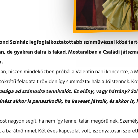
ond Színház legfoglalkoztatottabb színművészei közé tart
, de gyakran dalra is fakad. Mostanában a Családi játsz
a.
van, hiszen mindeközben próbál a Valentin napi koncertre, a M
 sokrétű feladatait röviden így summázta: hála a Jóistennek. Ko
asága ad számodra tennivalót. Ez előny, vagy hátrány? Sz
nész akkor is panaszkodik, ha keveset játszik, és akkor is, 
st nagyon segít, ha nem így lenne, talán megőrülnék. Személy
k a barátnőmmel. Két éves kapcsolat volt, iszonyatosan szer