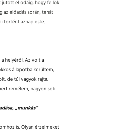
jutott el odáig, hogy fellök
 az előadás során, tehát
i történt aznap este.
a helyéről. Az volt a
okkos állapotba kerültem,
t, de túl vagyok rajta.
, mert remélem, nagyon sok
őadása, „munkás”
tomhoz is. Olyan érzelmeket