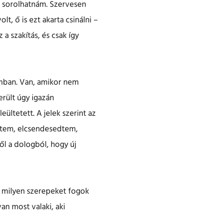
g sorolhatnám. Szervesen
t, ő is ezt akarta csinálni –
 a szakítás, és csak így
amban. Van, amikor nem
erült úgy igazán
ültetett. A jelek szerint az
éltem, elcsendesedtem,
ől a dologból, hogy új
y milyen szerepeket fogok
an most valaki, aki