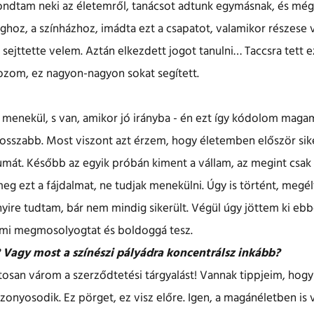
mondtam neki az életemről, tanácsot adtunk egymásnak, és mé
hoz, a színházhoz, imádta ezt a csapatot, valamikor részese vol
 sejttette velem. Aztán elkezdett jogot tanulni… Taccsra tett ez
zom, ez nagyon-nagyon sokat segített.
menekül, s van, amikor jó irányba - én ezt így kódolom mag
a rosszabb. Most viszont azt érzem, hogy életemben először sik
mát. Később az egyik próbán kiment a vállam, az megint csak le
 meg ezt a fájdalmat, ne tudjak menekülni. Úgy is történt, meg
ire tudtam, bár nem mindig sikerült. Végül úgy jöttem ki ebb
 ami megmosolyogtat és boldoggá tesz.
i? Vagy most a színészi pályádra koncentrálsz inkább?
tosan várom a szerződtetési tárgyalást! Vannak tippjeim, hog
onyosodik. Ez pörget, ez visz előre. Igen, a magánéletben is v