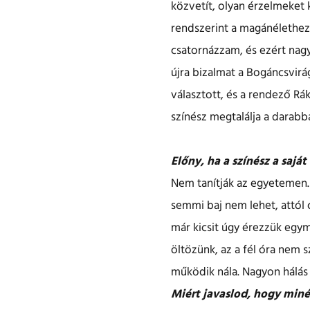
közvetít, olyan érzelmeket
rendszerint a magánélethez
csatornázzam, és ezért nagy
újra bizalmat a Bogáncsvirá
választott, és a rendező Rá
színész megtalálja a darabba
Előny, ha a színész a saját
Nem tanítják az egyetemen.
semmi baj nem lehet, attól 
már kicsit úgy érezzük egy
öltözünk, az a fél óra nem 
működik nála. Nagyon hálás
Miért javaslod, hogy miné