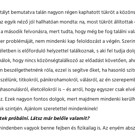
ztályt bemutatva talán nagyon régen kaphatott tükröt a közöns
z egyik néző jól hallhatóan mondta: na, most tükröt állítottak
 a második felvonásra, mert tudta, hogy még be fog találni val
ter problémáját, nem mindenki kap feloldozást a végén. Szeri
etben is előforduló helyzettel találkoznak, s aki fel tudja dolg
jnálok, hogy nincs közönségtalálkozó az előadást követően, aho
én beszélgethetnénk róla, ezzel is segítve őket, ha hasonló sz
szélünk, titkokról, pánikrohamokról, válásról, az én szerepe
hasonulásról, életcélokról is – és arról, hogy egyszer csak el
z. Ezek nagyon fontos dolgok, mert majdnem mindenki kerülh
k szintjén. Ajánlom szeretettel mindenkinek!
ek próbálni. Látsz már belőle valamit?
indenben vagyok benne fejben és fizikailag is. Az enyém absz