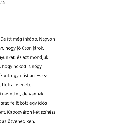
ra.
 De itt még inkább. Nagyon
, hogy jó úton járok.
agyunkat, és azt mondjuk
, hogy neked is négy
bízunk egymásban. És ez
ottuk a jelenetek
i nevettet, de vannak
srác fellökött egy idős
ent. Kaposváron két színész
k az ötvenediken.