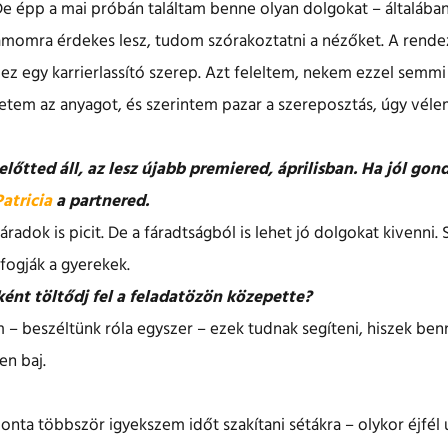
e épp a mai próbán találtam benne olyan dolgokat – általában
ámomra érdekes lesz, tudom szórakoztatni a nézőket. A rendez
ez egy karrierlassító szerep. Azt feleltem, nekem ezzel semm
eretem az anyagot, és szerintem pazar a szereposztás, úgy vél
lőtted áll, az lesz újabb premiered, áprilisban. Ha jól go
Patricia
a partnered.
adok is picit. De a fáradtságból is lehet jó dolgokat kivenni. 
 fogják a gyerekek.
ént töltődj fel a feladatözön közepette?
 – beszéltünk róla egyszer – ezek tudnak segíteni, hiszek ben
en baj.
ponta többször igyekszem időt szakítani sétákra – olykor éjfél 