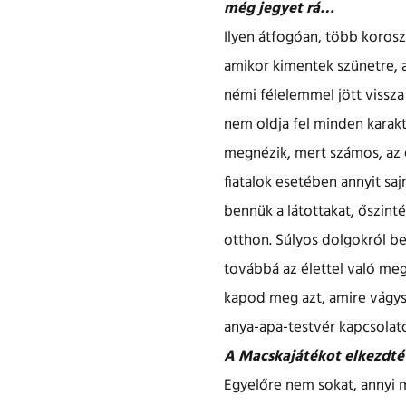
még jegyet rá…
Ilyen átfogóan, több koros
amikor kimentek szünetre, a
némi félelemmel jött vissza
nem oldja fel minden karak
megnézik, mert számos, az él
fiatalok esetében annyit sa
bennük a látottakat, őszint
otthon. Súlyos dolgokról be
továbbá az élettel való meg
kapod meg azt, amire vágys
anya-apa-testvér kapcsolato
A Macskajátékot elkezdtét
Egyelőre nem sokat, annyi m