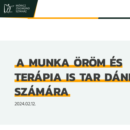
JEGY- ÉS BÉRLETVÁSÁRLÁS
ELŐADÁSOK
A MUNKA ÖRÖM ÉS
TERÁPIA IS TAR DÁN
SZÁMÁRA
2024.02.12.