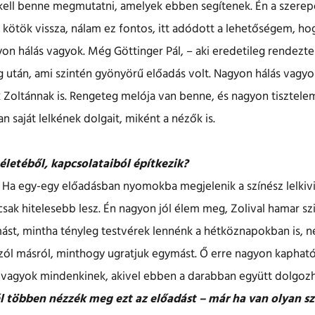
 kell benne megmutatni, amelyek ebben segítenek. Én a szer
 kötök vissza, nálam ez fontos, itt adódott a lehetőségem, ho
on hálás vagyok. Még Göttinger Pál, – aki eredetileg rendezte 
g után, ami szintén gyönyörű előadás volt. Nagyon hálás vagy
k Zoltánnak is. Rengeteg melója van benne, és nagyon tisztel
n saját lelkének dolgait, miként a nézők is.
 életéből, kapcsolataiból építkezik?
 Ha egy-egy előadásban nyomokba megjelenik a színész lelkivi
csak hitelesebb lesz. Én nagyon jól élem meg, Zolival hamar sz
mást, mintha tényleg testvérek lennénk a hétköznapokban is, 
szól másról, minthogy ugratjuk egymást. Ő erre nagyon kaphat
 vagyok mindenkinek, akivel ebben a darabban együtt dolgoz
l többen nézzék meg ezt az előadást – már ha van olyan s