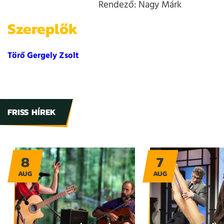
Rendező: Nagy Márk
Szereplők
Törő Gergely Zsolt
FRISS HÍREK
8
7
AUG
AUG