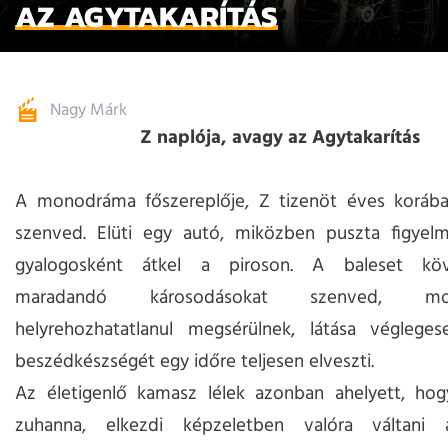
AZ AGYTAKARÍTÁS
Nagy Márk
Z naplója, avagy az Agytakarítás
A monodráma főszereplője, Z tizenöt éves korába
szenved. Elüti egy autó, miközben puszta figyelm
gyalogosként átkel a piroson. A baleset köv
maradandó károsodásokat szenved, mozg
helyrehozhatatlanul megsérülnek, látása véglegese
beszédkészségét egy időre teljesen elveszti.
Az életigenlő kamasz lélek azonban ahelyett, hogy
zuhanna, elkezdi képzeletben valóra váltani 