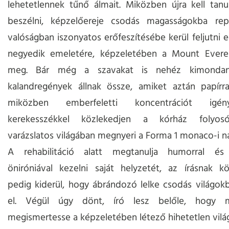
lehetetlennek tűnő álmait. Miközben újra kell tanul
beszélni, képzelőereje csodás magasságokba rep
valóságban iszonyatos erőfeszítésébe kerül feljutni
negyedik emeletére, képzeletében a Mount Everes
meg. Bár még a szavakat is nehéz kimondani
kalandregények állnak össze, amiket aztán papírra
miközben emberfeletti koncentrációt igén
kerekesszékkel közlekedjen a kórház folyosó
varázslatos világában megnyeri a Forma 1 monaco-i na
A rehabilitáció alatt megtanulja humorral és
öniróniával kezelni saját helyzetét, az írásnak k
pedig kiderül, hogy ábrándozó lelke csodás világokb
el. Végül úgy dönt, író lesz belőle, hogy m
megismertesse a képzeletében létező hihetetlen vilá