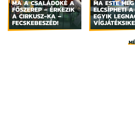
MA A CSALÁDOKÉ A
MA ESTE MÉG
FŐSZEREP – ÉRKEZIK
ELCSÍPHETI A
A CIRKUSZ-KA –
EGYIK LEGN
FECSKEBESZÉD!
VÍGJÁTÉKSIKE
MÉ