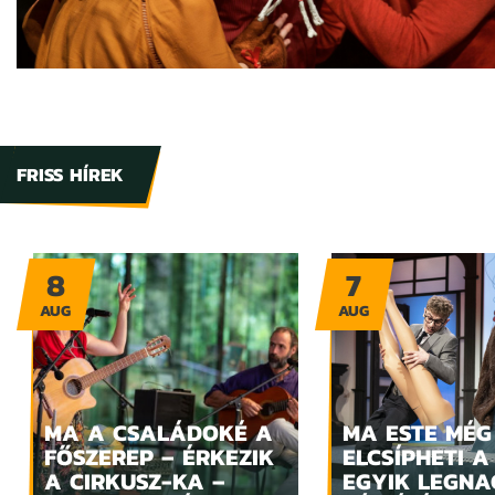
FRISS HÍREK
8
7
AUG
AUG
MA A CSALÁDOKÉ A
MA ESTE MÉG
FŐSZEREP – ÉRKEZIK
ELCSÍPHETI A
A CIRKUSZ-KA –
EGYIK LEGN