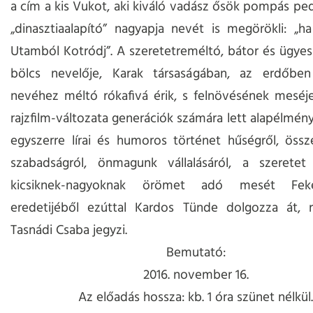
a cím a kis Vukot, aki kiváló vadász ősök pompás ped
„dinasztiaalapító” nagyapja nevét is megörökli: „
Utamból Kotródj”. A szeretetreméltó, bátor és ügyes
bölcs nevelője, Karak társaságában, az erdőben
nevéhez méltó rókafivá érik, s felnövésének meséj
rajzfilm-változata generációk számára lett alapélmény
egyszerre lírai és humoros történet hűségről, össze
szabadságról, önmagunk vállalásáról, a szeretet 
kicsiknek-nagyoknak örömet adó mesét Fek
eredetijéből ezúttal Kardos Tünde dolgozza át, 
Tasnádi Csaba jegyzi.
Bemutató:
2016. november 16.
Az előadás hossza: kb. 1 óra szünet nélkül.