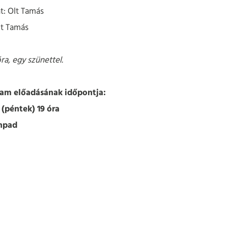
t: Olt Tamás
t Tamás
ra, egy szünettel.
ram előadásának időpontja:
 (péntek) 19 óra
npad