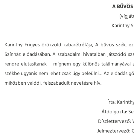
A BŰVÖS
(vígját
Karinthy S
Karinthy Frigyes örökzöld kabarétréfája, A bűvös szék, ez
Színház előadásában. A szabadalmi hivatalban játszódó szati
rendre elutasítanak – mígnem egy különös találmányával al
székbe ugyanis nem lehet csak úgy beleülni… Az előadás görb
miközben valódi, felszabadult nevetésre hív.
Írta: Karinth
Átdolgozta: Se
Díszlettervező: 
Jelmeztervező: C