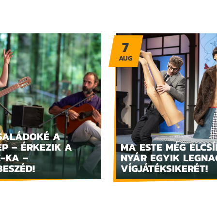
7
AUG
SALÁDOKÉ A
P – ÉRKEZIK A
MA ESTE MÉG ELCSÍ
Z-KA –
NYÁR EGYIK LEGN
BESZÉD!
VÍGJÁTÉKSIKERÉT!