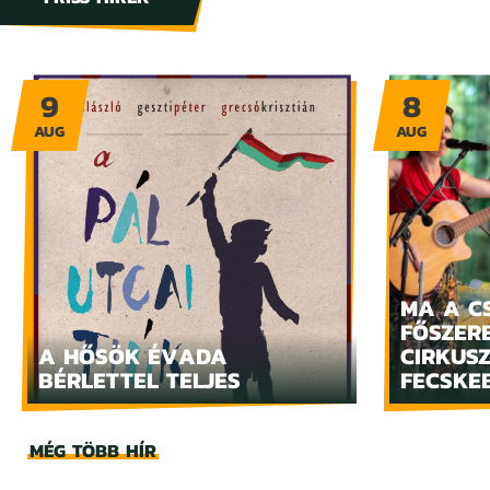
9
8
AUG
AUG
MA A C
FŐSZERE
A HŐSÖK ÉVADA
CIRKUS
BÉRLETTEL TELJES
FECSKE
MÉG TÖBB HÍR