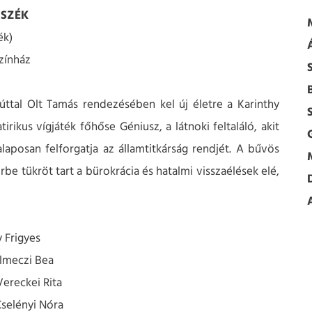
 SZÉK
ék)
zínház
úttal Olt Tamás rendezésében kel új életre a Karinthy
rikus vígjáték főhőse Géniusz, a látnoki feltaláló, akit
aposan felforgatja az államtitkárság rendjét. A bűvös
e tükröt tart a bürokrácia és hatalmi visszaélések elé,
y Frigyes
lmeczi Bea
Vereckei Rita
selényi Nóra