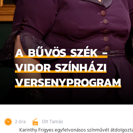
A BŰVÖS SZÉK -
VIDOR SZÍNHÁZI
VERSENYPROGRAM
2 óra
Olt Tamás
Karinthy Frigyes egyfelvonásos színművét átdolgozta 