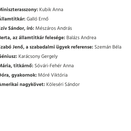
Miniszterasszony:
Kubik Anna
Államtitkár:
Galló Ernő
Szív Sándor, író:
Mészáros András
Berta, az államtitkár felesége:
Balázs Andrea
Szabó Jenő, a szabadalmi ügyek referense:
Szemán Béla
Géniusz:
Karácsony Gergely
Mária, titkárnő:
Sóvári-Fehér Anna
Dóra, gyakornok:
Móré Viktória
Amerikai nagykövet:
Köleséri Sándor