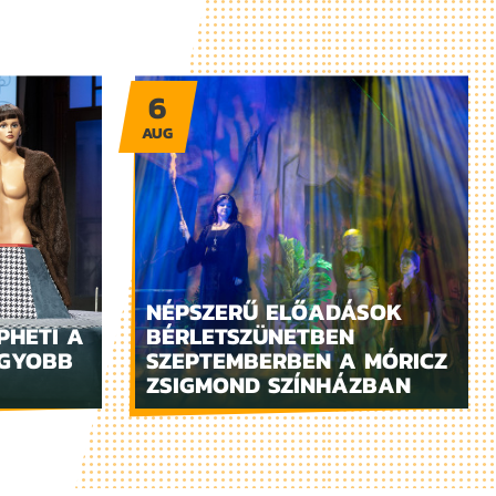
6
AUG
NÉPSZERŰ ELŐADÁSOK
PHETI A
BÉRLETSZÜNETBEN
AGYOBB
SZEPTEMBERBEN A MÓRICZ
ZSIGMOND SZÍNHÁZBAN