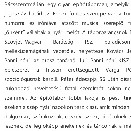
Bácsszentmárián, egy olyan építőtáborban, amelyik
jugoszláv határhoz. Ennek fontos szerepe van a tö
humorral és iróniával átszőtt musical szereplői fi
„önként” vállalták a nyári melót. A táborparancsnok 
Szovjet-Magyar Barátság TSZ paradicsom-f
melléküzemágának vezetője, helyettese Kovács J
Panni néni, az orosz tanárnő. Juli, Panni néni KISZ-t
beleszeret a frissen érettségizett Varga Pé
szociológusnak készül. Péter édesapja 56 után dissz
különböző neveltetésű fiatal szerelmét sokan n
szemmel. Az építőtábor többi lakója is pesti tiné
ezeken a szép nyári napokon teszik azt, amit minden f
dolgoznak, szórakoznak, összevesznek, kibékülnek,
lesznek, de legfőképp énekelnek és táncolnak a má