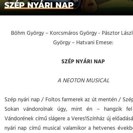
SZÉP NYÁRI NAP
Böhm György – Korcsmáros György - Pásztor Lászl
György – Hatvani Emese:
SZÉP NYÁRI NAP
A NEOTON MUSICAL
Szép nyári nap / Foltos farmerek az út mentén / Szép
Sokan vándorolnak úgy, mint én – hangzik fe
Vándorének című slágere a Veres1Színház új előadás
nyári nap című musical valamikor a hetvenes évekb