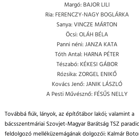
Margó: BAJOR LILI
Ria:
FERENCZY-NAGY BOGLÁRKA
Sanya: VINCZE MÁRTON
Öcsi:
OLÁH BÉLA
Panni néni: JANZA KATA
Tóth Antal: HARNA PÉTER
Tészabó: KÉKESI GÁBOR
Rózsika: ZORGEL ENIKŐ
Kovács Jenő: JANIK LÁSZLÓ
A Pesti Művésznő: FÉSŰS NELLY
Továbbá fiúk, lányok, az építőtábor lakói; valamint a
bácsszentmáriai Szovjet-Magyar Barátság TSZ paradi
feldolgozó melléküzemágának dolgozói: Kalmár Boto