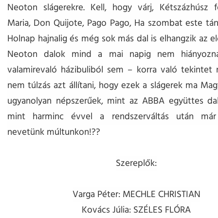
Neoton slágerekre. Kell, hogy várj, Kétszázhúsz f
Maria, Don Quijote, Pago Pago, Ha szombat este tánco
Holnap hajnalig és még sok más dal is elhangzik az e
Neoton dalok mind a mai napig nem hiányozna
valamirevaló házibuliból sem – korra való tekintet n
nem túlzás azt állítani, hogy ezek a slágerek ma Ma
ugyanolyan népszerűek, mint az ABBA együttes dala
mint harminc évvel a rendszerváltás után már 
nevetünk múltunkon!??
Szereplők:
Varga Péter: MECHLE CHRISTIAN
Kovács Júlia: SZÉLES FLÓRA