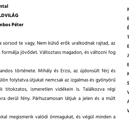
ntal
LDVILÁG
E
mbos Péter
 sorsod te vagy. Nem külső erők uralkodnak rajtad, az
, formálja jövődet. Változtass magadon, és változni fog
E
ndos története. Mihály és Erzsi, az újdonsült férj és
külön folytatva útjukat nemcsak az izgalmas és gyönyörű
S
k titokzatos, ismeretlen vidékein is. Találkozva régi
kra derül fény. Párhuzamosan látjuk a jelen és a múlt
.
jukkal megismerik valódi önmagukat, és végül minden a