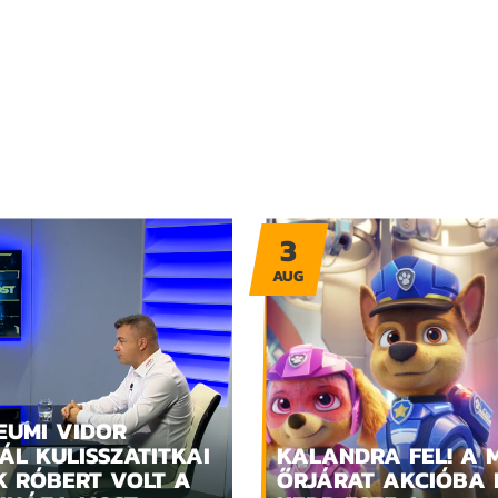
3
AUG
EUMI VIDOR
ÁL KULISSZATITKAI
KALANDRA FEL! A 
K RÓBERT VOLT A
ŐRJÁRAT AKCIÓBA 