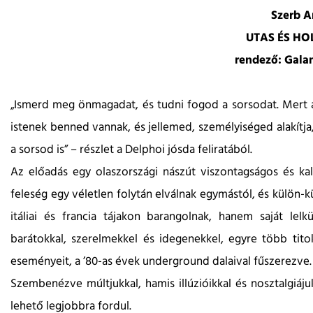
Szerb A
UTAS ÉS HO
rendező: Gala
„Ismerd meg önmagadat, és tudni fogod a sorsodat. Mert a
istenek benned vannak, és jellemed, személyiséged alakítja
a sorsod is” – részlet a Delphoi jósda feliratából.
Az előadás egy olaszországi nászút viszontagságos és kala
feleség egy véletlen folytán elválnak egymástól, és külön-
itáliai és francia tájakon barangolnak, hanem saját lelkü
barátokkal, szerelmekkel és idegenekkel, egyre több tito
eseményeit, a ’80-as évek underground dalaival fűszerezve
Szembenézve múltjukkal, hamis illúzióikkal és nosztalgiá
lehető legjobbra fordul.