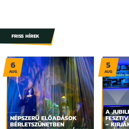
FRISS HÍREK
6
5
AUG
AUG
A JUBIL
NÉPSZERŰ ELŐADÁSOK
FESZTIV
BÉRLETSZÜNETBEN
– KIRJÁ