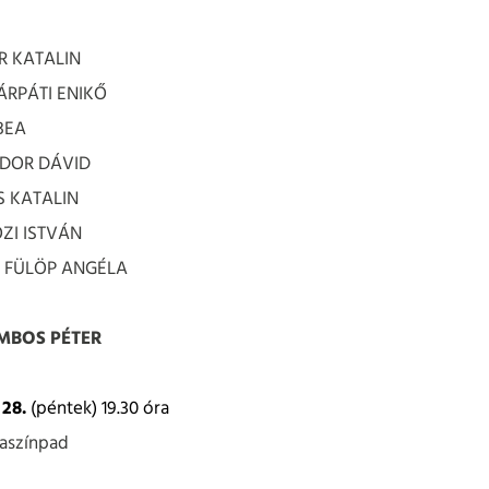
LIBOR KATALIN
KÁRPÁTI ENIKŐ
ERNYEI BEA
ODOR DÁVID
S KATALIN
ÖZI ISTVÁN
s: FÜLÖP ANGÉLA
MBOS PÉTER
 28.
(péntek) 19.30 óra
aszínpad