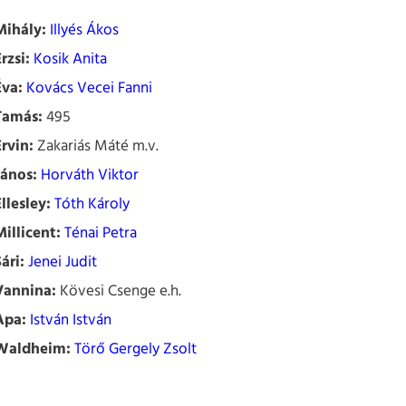
Mihály:
Illyés Ákos
rzsi:
Kosik Anita
Éva:
Kovács Vecei Fanni
Tamás:
495
Ervin:
Zakariás Máté m.v.
János:
Horváth Viktor
llesley:
Tóth Károly
Millicent:
Ténai Petra
ári:
Jenei Judit
Vannina:
Kövesi Csenge e.h.
Apa:
István István
Waldheim:
Törő Gergely Zsolt