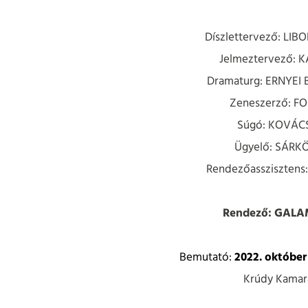
Díszlettervező: 
Jelmeztervező: 
Dramaturg: 
Zeneszerző: F
Súgó: KOVÁC
Ügyelő: SÁRK
Rendezőassziszten
Rendező: GALA
Bemutató:
2022. október
Krúdy Kamar