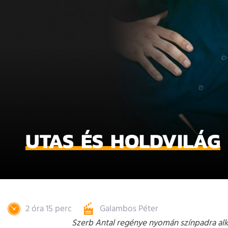
UTAS ÉS HOLDVILÁG
2 óra 15 perc
Galambos Péter
Szerb Antal regénye nyomán színpadra alk