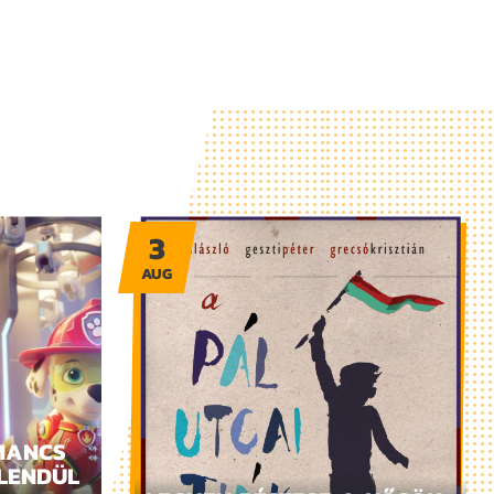
3
AUG
MANCS
LENDÜL