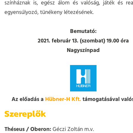
színháznak is, egész álom és valóság, játék és rea
egyensúlyozó, tünékeny létezésének.
Bemutató:
2021. február 13. (szombat) 19.00 óra
Nagyszínpad
Az előadás a
Hübner-H Kft.
támogatásával valós
Szereplők
Théseus / Oberon:
Géczi Zoltán m.v.