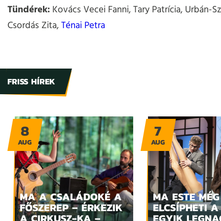
Tündérek:
Kovács Vecei Fanni, Tary Patrícia, Urbán-S
Csordás Zita,
Ténai Petra
FRISS HÍREK
8
7
AUG
AUG
MA A CSALÁDOKÉ A
MA ESTE MÉG
FŐSZEREP – ÉRKEZIK
ELCSÍPHETI A
A CIRKUSZ-KA –
EGYIK LEGN