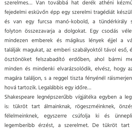
szerelmes… Van továbbá hat derék athéni kézmű
fejedelmi esküvőn épp egy szerelmi tragédiát készül
és van egy furcsa manó-kobold, a tündérkirály sz
folyton összezavarja a dolgokat. Egy csodás vélet
mindezen emberek és mágikus lények éjjel a vá
találják magukat, az emberi szabályoktól távol eső, 
ösztönöket felszabadító erdőben, ahol bármi me
minden és mindenki elvarázsolódik, elvész, hogy a
magára találjon, s a reggel tiszta fényénél ráismerje
hová tartozik. Legalábbis egy időre…
Shakespeare legnépszerűbb vígjátéka egyben a leg
is: tükröt tart álmainknak, rögeszméinknek, önzé
félelmeinknek, egyszerre csúfolja ki és ünnep
legemberibb érzést, a szerelmet. De tükröt tar