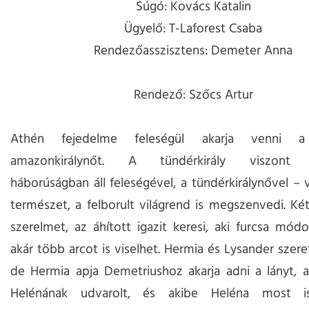
Súgó: Kovács Katalin
Ügyelő: T-Laforest Csaba
Rendezőasszisztens: Demeter Anna
Rendező: Szőcs Artur
Athén fejedelme feleségül akarja venni a
amazonkirálynőt. A tündérkirály viszont 
háborúságban áll feleségével, a tündérkirálynővel – v
természet, a felborult világrend is megszenvedi. Két 
szerelmet, az áhított igazit keresi, aki furcsa mód
akár több arcot is viselhet. Hermia és Lysander szere
de Hermia apja Demetriushoz akarja adni a lányt, 
Helénának udvarolt, és akibe Heléna most is