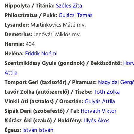
Hippolyta / Titánia:
Széles Zita
Philosztratus / Pukk:
Gulácsi Tamás
Lysander:
Martinkovics Máté mv.
Demetrius:
Jenővári Miklós mv.
Hermia:
494
Heléna:
Fridrik Noémi
Szentmiklóssy Gyula (gondnok) / Beköszöntő:
Horv
Attila
Tomport Geri (taxisofőr) / Piramusz:
Nagyidai Gerg
Lavór Zolka (autószerelő) / Tiszbe:
Tóth Zolka
Vinkli Ati (asztalos) / Oroszlán:
Gulyás Attila
Sipák Dani (szobafestő) / Fal:
Horváth Viktor
Kórász Áki (szabó) / Holdfény:
Illyés Ákos
Égeus:
István István