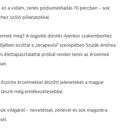
l ez a vidám, zenés pódiumelőadás 70 percben – sok
vhez szóló pillanatokkal.
elennek meg? A legjobb döntés ilyenkor szakemberhez
őjében ezúttal a „terapeuta” szerepében Szulák Andrea
s élettapasztalattal próbál rendet tenni az érzelmek
an.
őszinte érzelmekkel átszőtt jeleneteket a magyar
 teszik még emlékezetesebbé.
tok világáról – nevetéssel, zenével és sok magunkra
sel.