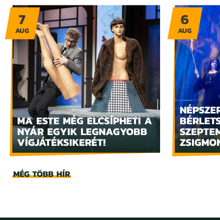
7
6
AUG
AUG
NÉPSZE
MA ESTE MÉG ELCSÍPHETI A
BÉRLET
NYÁR EGYIK LEGNAGYOBB
SZEPTE
VÍGJÁTÉKSIKERÉT!
ZSIGMO
MÉG TÖBB HÍR