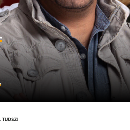
–
L
A TUDSZ!