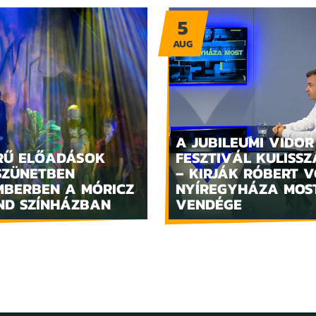
5
AUG
A JUBILEUMI VIDOR
RŰ ELŐADÁSOK
FESZTIVÁL KULISSZ
SZÜNETBEN
– KIRJÁK RÓBERT V
MBERBEN A MÓRICZ
NYÍREGYHÁZA MOS
ND SZÍNHÁZBAN
VENDÉGE