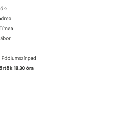
ők:
ndrea
 Tímea
Gábor
i Pódiumszínpad
törtök 18.30 óra