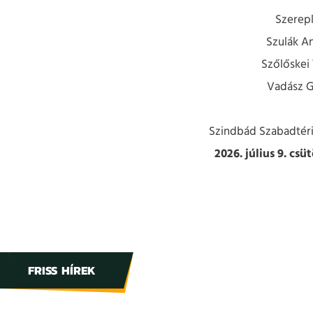
Szerepl
Szulák A
Szőlőskei
Vadász 
Szindbád Szabadtér
2026. július 9. csü
FRISS HÍREK