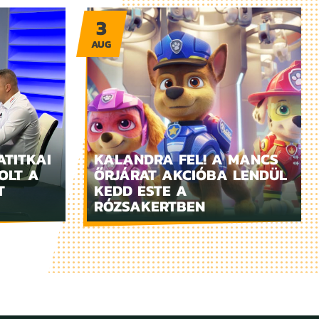
3
AUG
ATITKAI
KALANDRA FEL! A MANCS
OLT A
ŐRJÁRAT AKCIÓBA LENDÜL
T
KEDD ESTE A
RÓZSAKERTBEN