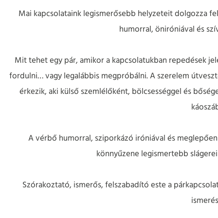
Mai kapcsolataink legismerősebb helyzeteit dolgozza fe
humorral, öniróniával és szí
Mit tehet egy pár, amikor a kapcsolatukban repedések j
fordulni… vagy legalábbis megpróbálni. A szerelem útveszt
érkezik, aki külső szemlélőként, bölcsességgel és bősége
káoszáb
A vérbő humorral, sziporkázó iróniával és meglepően 
könnyűzene legismertebb slágerei
Szórakoztató, ismerős, felszabadító este a párkapcsola
ismerés