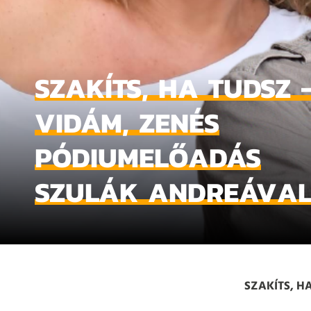
SZAKÍTS, HA TUDSZ 
VIDÁM, ZENÉS
PÓDIUMELŐADÁS
SZULÁK ANDREÁVA
SZAKÍTS, H