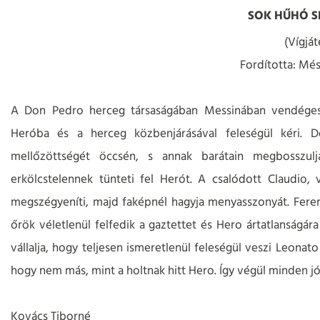
SOK HŰHÓ S
(Vígját
Fordította: Mé
A Don Pedro herceg társaságában Messinában vendéges
Heróba és a herceg közbenjárásával feleségül kéri. D
mellőzöttségét öccsén, s annak barátain megbosszul
erkölcstelennek tünteti fel Herót. A csalódott Claudio,
megszégyeníti, majd faképnél hagyja menyasszonyát. Ferenc
őrök véletlenül felfedik a gaztettet és Hero ártatlanságár
vállalja, hogy teljesen ismeretlenül feleségül veszi Leonato 
hogy nem más, mint a holtnak hitt Hero. Így végül minden jó
Kovács Tiborné