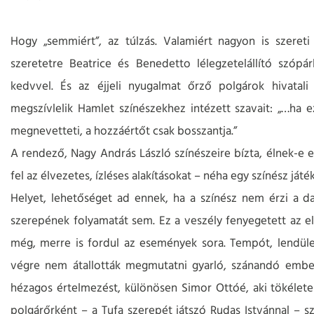
Hogy „semmiért”, az túlzás. Valamiért nagyon is szereti
szeretetre Beatrice és Benedetto lélegzetelállító szópár
kedvvel. És az éjjeli nyugalmat őrző polgárok hivatali
megszívlelik Hamlet színészekhez intézett szavait: „…ha e
megnevetteti, a hozzáértőt csak bosszantja.”
A rendező, Nagy András László színészeire bízta, élnek-e ez
fel az élvezetes, ízléses alakításokat – néha egy színész ját
Helyet, lehetőséget ad ennek, ha a színész nem érzi a dar
szerepének folyamatát sem. Ez a veszély fenyegetett az e
még, merre is fordul az események sora. Tempót, lendüle
végre nem átallották megmutatni gyarló, szánandó emberi 
hézagos értelmezést, különösen Simor Ottóé, aki tökéletes
polgárőrként – a Tufa szerepét játszó Rudas Istvánnal – s