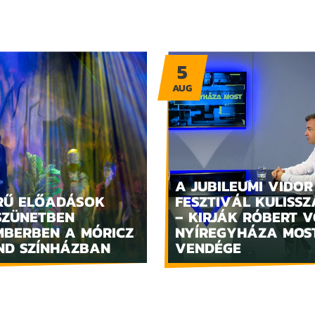
5
AUG
A JUBILEUMI VIDOR
RŰ ELŐADÁSOK
FESZTIVÁL KULISSZ
SZÜNETBEN
– KIRJÁK RÓBERT V
MBERBEN A MÓRICZ
NYÍREGYHÁZA MOS
ND SZÍNHÁZBAN
VENDÉGE