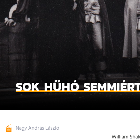
SOK HŰHÓ SEMMIÉR
Nagy András László
William Sha