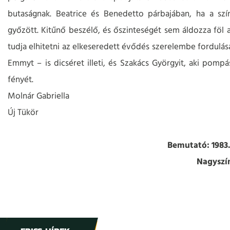
butaságnak. Beatrice és Benedetto párbajában, ha a sz
győzött. Kitűnő beszélő, és őszinteségét sem áldozza föl a
tudja elhitetni az elkeseredett évődés szerelembe fordulás
Emmyt – is dicséret illeti, és Szakács Györgyit, aki pomp
fényét.
Molnár Gabriella
Új Tükör
Bemutató: 1983.
Nagyszí