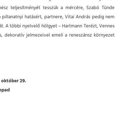
ínész teljesítményét tesszük a mércére, Szabó Tünde
 pillanatnyi hatásért, partnere, Vitai András pedig nem
át. A többi nyelvelő hölgyet – Hartmann Terézt, Vennes
ás, dekoratív jelmezeivel emeli a reneszánsz környezet
 október 29.
npad