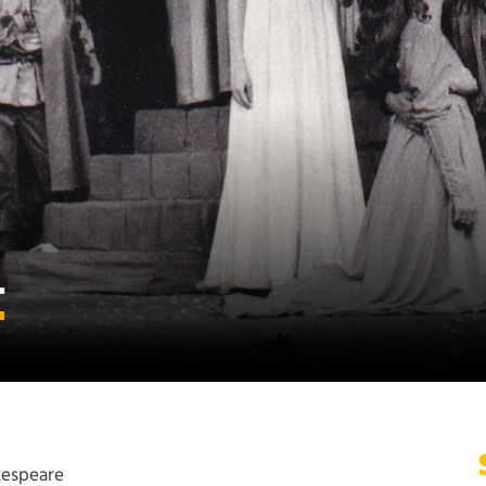
T
kespeare