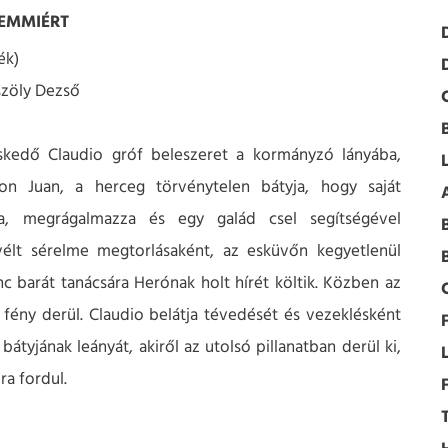
EMMIÉRT
ék)
szöly Dezső
kedő Claudio gróf beleszeret a kormányzó lányába,
on Juan, a herceg törvénytelen bátyja, hogy saját
ja, megrágalmazza és egy galád csel segítségével
 vélt sérelme megtorlásaként, az esküvőn kegyetlenül
 barát tanácsára Herónak holt hírét költik. Közben az
a fény derül. Claudio belátja tévedését és vezeklésként
bátyjának leányát, akiről az utolsó pillanatban derül ki,
ra fordul.