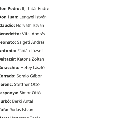
Don Pedro:
Ifj. Tatár Endre
Don Juan:
Lengyel István
Claudio:
Horváth István
Benedetto:
Vitai András
Leonato:
Szigeti András
Antonio:
Fábián József
Baltazár:
Katona Zoltán
Boracchio:
Hetey László
Corrado:
Somló Gábor
Ferenc:
Stettner Ottó
Lasponya:
Simor Ottó
Furkó:
Berki Antal
Tufa:
Rudas István