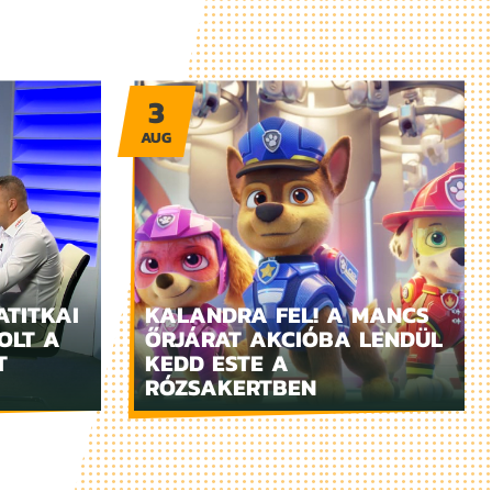
3
AUG
ATITKAI
KALANDRA FEL! A MANCS
OLT A
ŐRJÁRAT AKCIÓBA LENDÜL
T
KEDD ESTE A
RÓZSAKERTBEN