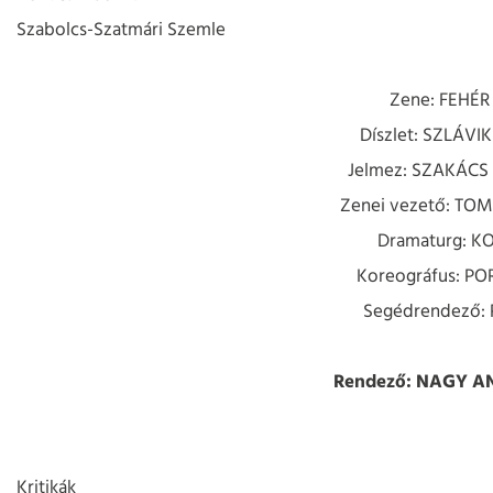
Szabolcs-Szatmári Szemle
Zene: FEHÉ
Díszlet: SZLÁVIK
Jelmez: SZAKÁCS
Zenei vezető: TO
Dramaturg: K
Koreográfus: P
Segédrendező:
Rendező: NAGY A
Kritikák