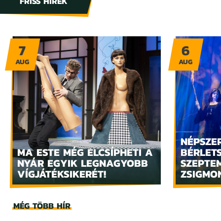
FRISS HÍREK
7
6
AUG
AUG
NÉPSZE
MA ESTE MÉG ELCSÍPHETI A
BÉRLET
NYÁR EGYIK LEGNAGYOBB
SZEPTE
VÍGJÁTÉKSIKERÉT!
ZSIGMO
MÉG TÖBB HÍR