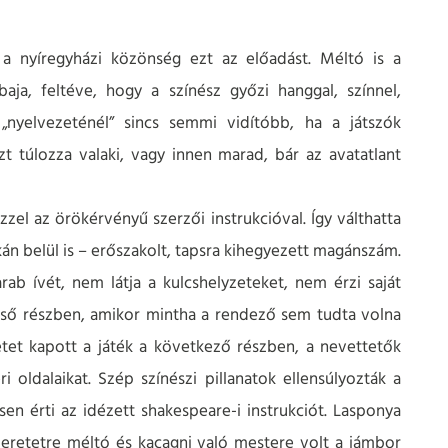
 a nyíregyházi közönség ezt az előadást. Méltó is a
baja, feltéve, hogy a színész győzi hanggal, színnel,
 „nyelvezeténél” sincs semmi vidítóbb, ha a játszók
zt túlozza valaki, vagy innen marad, bár az avatatlant
zel az örökérvényű szerzői instrukcióval. Így válthatta
ékán belül is – erőszakolt, tapsra kihegyezett magánszám.
ab ívét, nem látja a kulcshelyzeteket, nem érzi saját
lső részben, amikor mintha a rendező sem tudta volna
tet kapott a játék a következő részben, a nevettetők
oldalaikat. Szép színészi pillanatok ellensúlyozták a
en érti az idézett shakespeare-i instrukciót. Lasponya
zeretetre méltó és kacagni való mestere volt a jámbor