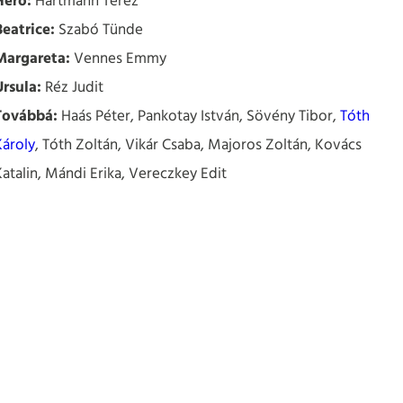
Hero:
Hartmann Teréz
Beatrice:
Szabó Tünde
Margareta:
Vennes Emmy
Ursula:
Réz Judit
Továbbá:
Haás Péter, Pankotay István, Sövény Tibor,
Tóth
Károly
, Tóth Zoltán, Vikár Csaba, Majoros Zoltán, Kovács
Katalin, Mándi Erika, Vereczkey Edit