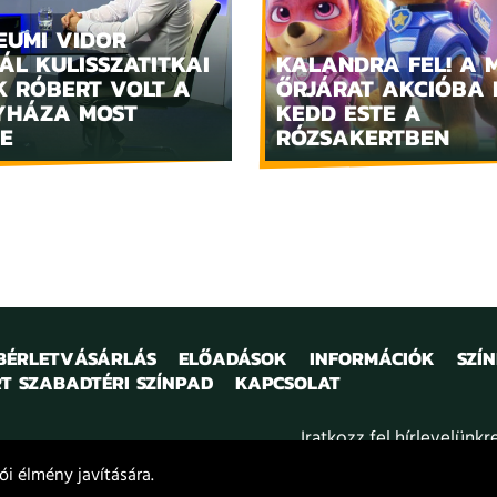
EUMI VIDOR
ÁL KULISSZATITKAI
KALANDRA FEL! A 
K RÓBERT VOLT A
ŐRJÁRAT AKCIÓBA 
YHÁZA MOST
KEDD ESTE A
E
RÓZSAKERTBEN
 BÉRLETVÁSÁRLÁS
ELŐADÁSOK
INFORMÁCIÓK
SZÍ
T SZABADTÉRI SZÍNPAD
KAPCSOLAT
Iratkozz fel hírlevelünkr
i élmény javítására.