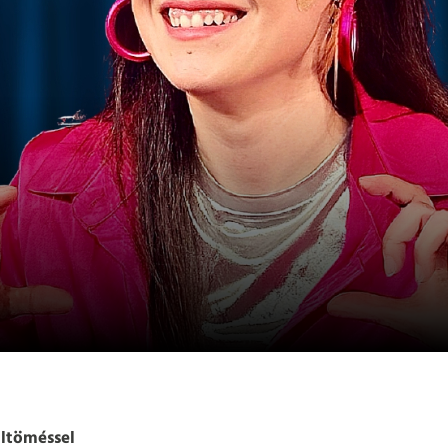
lltöméssel