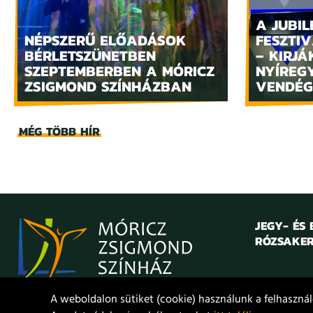
A JUBIL
NÉPSZERŰ ELŐADÁSOK
FESZTIV
BÉRLETSZÜNETBEN
– KIRJÁ
SZEPTEMBERBEN A MÓRICZ
NYÍREG
ZSIGMOND SZÍNHÁZBAN
VENDÉG
MÉG TÖBB HÍR
JEGY- ÉS
RÓZSAKER
A weboldalon sütiket (cookie) használunk a felhasználó