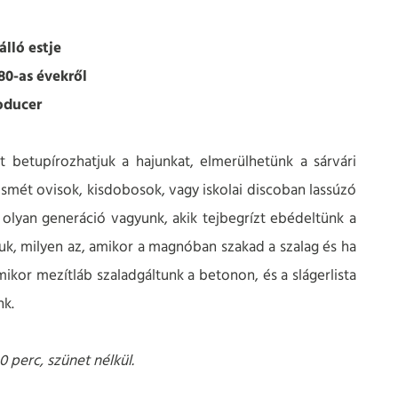
lló estje
80-as évekről
oducer
 betupírozhatjuk a hajunkat, elmerülhetünk a sárvári
 ismét ovisok, kisdobosok, vagy iskolai discoban lassúzó
 olyan generáció vagyunk, akik tejbegrízt ebédeltünk a
juk, milyen az, amikor a magnóban szakad a szalag és ha
mikor mezítláb szaladgáltunk a betonon, és a slágerlista
nk.
0 perc, szünet nélkül.