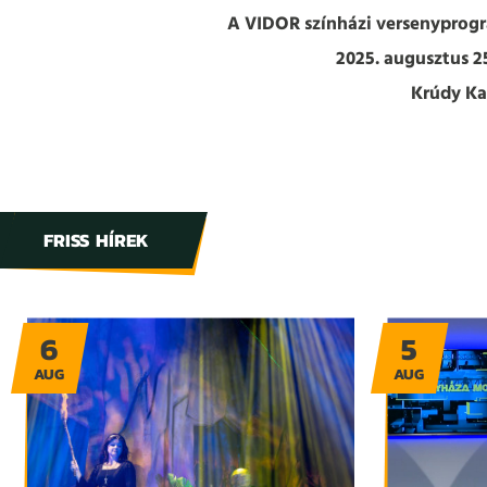
A VIDOR színházi versenyprog
2025. augusztus 25
Krúdy K
FRISS HÍREK
6
5
AUG
AUG