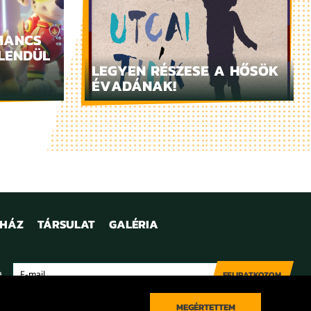
MANCS
LENDÜL
LEGYEN RÉSZESE A HŐSÖK
ÉVADÁNAK!
NHÁZ
TÁRSULAT
GALÉRIA
e
FELIRATKOZOM
MEGÉRTETTEM