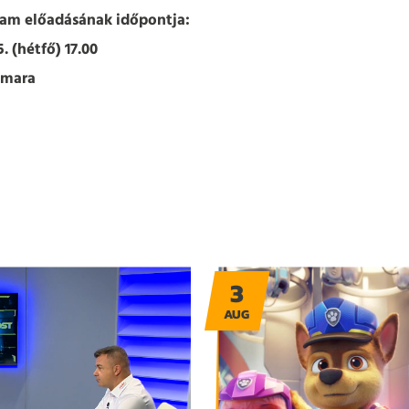
ram előadásának időpontja:
. (hétfő) 17.00
amara
3
AUG