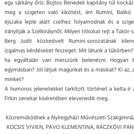
egy sárkány őriz. Bojtos Benedek kapitány túl kockáza
meg a szigeten való kikötést, ám Rumini, Balikó
éjszaka leple alatt cselhez folyamodnak és a szige
irányítják a Szélkirálynőt. Milyen titkokat rejt a Tükör-
Berg Judit közkedvelt Rumini-sorozatának kilen
izgalmas kérdéseket feszeget: Mit látunk a tükörben?
ha egyáltalán van merszünk belenézni. Hogyan 
egymásban? Jól látjuk magunkat és a másikat? Ki az, a
minket?
A humoros jelenetekkel tarkított történet a kelta-ír 
Firkin zenekar kíséretében elevenedik meg.
Közreműködnek a Nyíregyházi Művészeti Szakgimnázi
KOCSIS VIVIEN, PAVO KLEMENTINA, RÁCZKÖVI PA