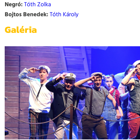
Negró:
Tóth Zolka
Bojtos Benedek:
Tóth Károly
Galéria