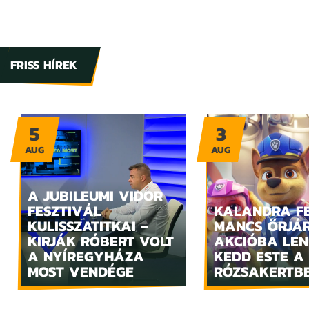
FRISS HÍREK
5
3
AUG
AUG
A JUBILEUMI VIDOR
FESZTIVÁL
KALANDRA FE
KULISSZATITKAI –
MANCS ŐRJÁ
KIRJÁK RÓBERT VOLT
AKCIÓBA LE
A NYÍREGYHÁZA
KEDD ESTE A
MOST VENDÉGE
RÓZSAKERTB