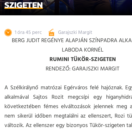
SZIGETEN
1 óra 45 perc
Garajszki Margit
BERG JUDIT REGÉNYE ALAPJÁN SZÍNPADRA ALK
LABODA KORNÉL
RUMINI TÜKÖR-SZIGETEN
RENDEZŐ: GARAJSZKI MARGIT
A Szélkirálynő matrózai Egérváros felé hajóznak. Eg
alkalmával Sajtos Rozit megcsípi egy higanyhidr
következtében fémes elváltozások jelennek meg a
nem sikerül időben megtalálni az ellenszert, Rozi t
változik. Az ellenszer egy bizonyos Tükör-szigeten ta