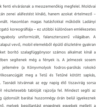
k fenti elvárásnak a messzemenőkig megfelel. Moldvai
tán zenei aláfestést kínáló, hanem azokat értelmező –
onált. Hasonlóan magas hatásfokkal működik Ladányi
gató koreográfiája – ez utóbbi különösen emlékezetes
yaboly uniformizált, falanszterszerű világában. A
 alapul vevő, mobil elemekből épülő díszletére gyakran
ket borító szalagfüggönysor számos alkalmat kínál a
ésében segítenek még a fények is. A jelmezek sosem
ok jellemére (a Könyvmolyok fodros-parókás rokokó
ilkosancúgját meg a Tetű és Tetűné kötött sapkás,
. Tasnádi Istvánnak az egy napig élő tiszavirág sorsa
részletesebb tablóját rajzolja fel. Mindezt segíti az
g újdonsült barátai huszonnégy órán belül igyekeznek
érő, melyek bepillantást engednek egyebek mellett a