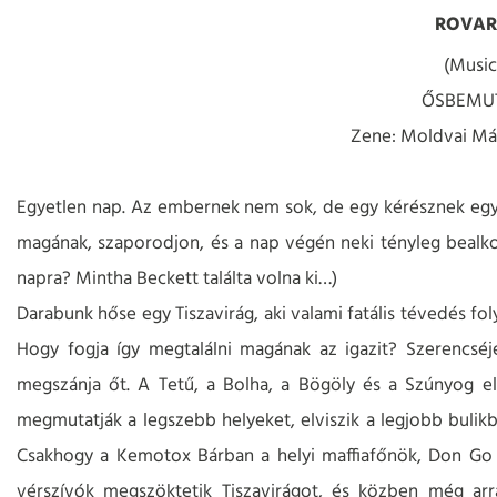
ROVA
(Music
ŐSBEMU
Zene: Moldvai Már
Egyetlen nap. Az embernek nem sok, de egy kérésznek egy e
magának, szaporodjon, és a nap végén neki tényleg bealko
napra? Mintha Beckett találta volna ki…)
Darabunk hőse egy Tiszavirág, aki valami fatális tévedés fol
Hogy fogja így megtalálni magának az igazit? Szerencséj
megszánja őt. A Tetű, a Bolha, a Bögöly és a Szúnyog el
megmutatják a legszebb helyeket, elviszik a legjobb bulikb
Csakhogy a Kemotox Bárban a helyi maffiafőnök, Don Go kin
vérszívók megszöktetik Tiszavirágot, és közben még arr