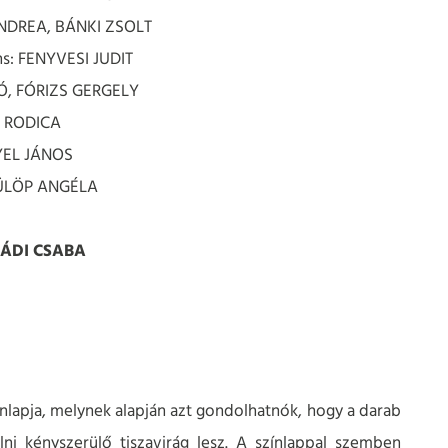
ANDREA, BÁNKI ZSOLT
ns: FENYVESI JUDIT
LÓ, FÓRIZS GERGELY
K RODICA
YEL JÁNOS
FÜLÖP ANGÉLA
NÁDI CSABA
lapja, melynek alapján azt gondolhatnók, hogy a darab
lni kényszerülő tiszavirág lesz. A színlappal szemben