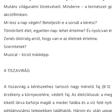
Mutáns világuralmi törekvéseit. Minderre – a természet go
akciófilmben.
Mi lesz a nap végén? Beteljesíti-e a sorsát a kérész?
Tömörített élet, egyetlen nap: lehet értelme? És nyolcvan 
Zenés ökörség arról, hogy van-e az életnek értelme.
Szerintetek?
Musical – kicsit másképp.
A TISZAVIRÁG
A tiszavirág a kérészekhez tartozó nagy méretű faj (8-12
érzékeny a környezetére, védett faj. Az életciklusuk: a me
kikelő lárva befúrja magát a meder falába és a víz felé nyi
példányszámú telepekben találhatók. Három év után ugya