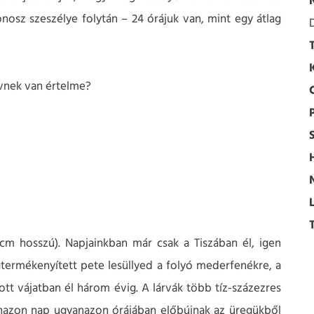
nosz szeszélye folytán – 24 órájuk van, mint egy átlag
évnek van értelme?
 cm hosszú). Napjainkban már csak a Tiszában él, igen
gtermékenyített pete lesüllyed a folyó mederfenékre, a
tott vájatban él három évig. A lárvák több tíz-százezres
nazon nap ugyanazon órájában előbújnak az üregükből