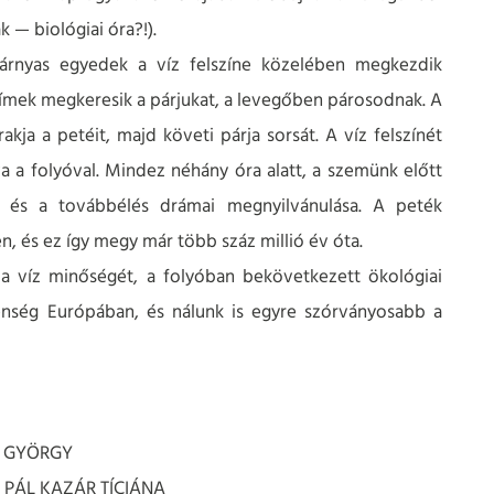
k — biológiai óra?!).
zárnyas egyedek a víz felszíne közelében megkezdik
mek megkeresik a párjukat, a levegőben párosodnak. A
kja a petéit, majd követi párja sorsát. A víz felszínét
va a folyóval. Mindez néhány óra alatt, a szemünk előtt
lál és a továbbélés drámai megnyilvánulása. A peték
, és ez így megy már több száz millió év óta.
 a víz minőségét, a folyóban bekövetkezett ökológiai
elenség Európában, és nálunk is egyre szórványosabb a
ÍK GYÖRGY
R PÁL KAZÁR TÍCIÁNA