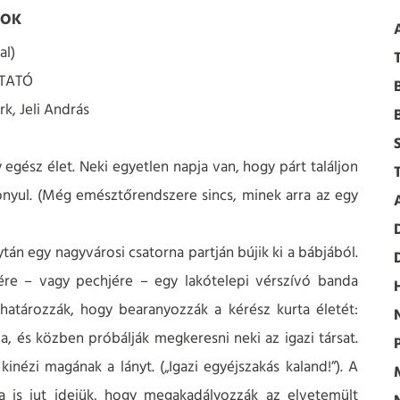
ROK
al)
TATÓ
k, Jeli András
gész élet. Neki egyetlen napja van, hogy párt találjon
nyul. (Még emésztőrendszere sincs, minek arra az egy
ytán egy nagyvárosi csatorna partján bújik ki a bábjából.
ére – vagy pechjére – egy lakótelepi vérszívó banda
határozzák, hogy bearanyozzák a kérész kurta életét:
a, és közben próbálják megkeresni neki az igazi társat.
ézi magának a lányt. („Igazi egyéjszakás kaland!”). A
a is jut idejük, hogy megakadályozzák az elvetemült