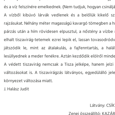
és a víz felszínére emelkednek. (Nem tudjuk, hogyan csináljá
A vízből kibúvó lárvák vedlenek és a belőlük kikelő s
rajzásukat. Néhány méter magasságú kavargó tömegben a hí
párzás után a hím rövidesen elpusztul, a nőstény a vízbe ra
elhalt tiszavirág-tetemek ezrei lepik el, lassan tovasodród
játszódik le, mint az átalakulás, a fajfenntartás, a ha
lesüllyednek a meder fenékre. Aztán kezdődik elölről minden
A védett tiszavirág nemcsak a Tisza jelképe, hanem jelzi
változásokat is. A tiszavirágzás látványos, egyedülálló j
környezet változása miatt.
J. Halász Judit
Látvány: CS
Zenei összeállító: KAZÁ