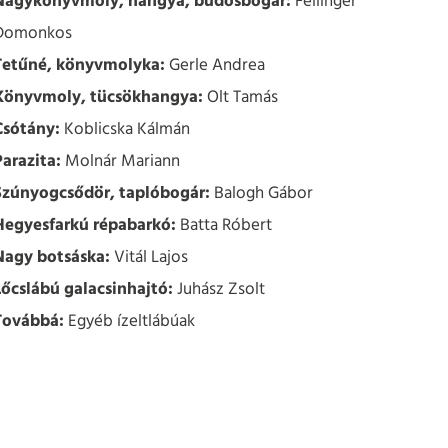
Nagykönyvmoly, hangya, büdösbogár:
Fellinger
Domonkos
Tetűné, könyvmolyka:
Gerle Andrea
Könyvmoly, tücsökhangya:
Olt Tamás
Csótány:
Koblicska Kálmán
Parazita:
Molnár Mariann
Szúnyogcsődör, taplóbogár:
Balogh Gábor
Hegyesfarkú répabarkó:
Batta Róbert
Nagy botsáska:
Vitál Lajos
Lőcslábú galacsinhajtó:
Juhász Zsolt
Továbbá:
Egyéb ízeltlábúak