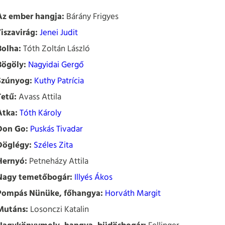
Az ember hangja:
Bárány Frigyes
Tiszavirág:
Jenei Judit
Bolha:
Tóth Zoltán László
Bögöly:
Nagyidai Gergő
Szúnyog:
Kuthy Patrícia
Tetű:
Avass Attila
Atka:
Tóth Károly
Don Go:
Puskás Tivadar
Döglégy:
Széles Zita
Hernyó:
Petneházy Attila
Nagy temetőbogár:
Illyés Ákos
Pompás Nünüke, főhangya:
Horváth Margit
Mutáns:
Losonczi Katalin