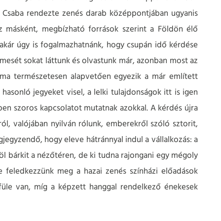
di Csaba rendezte zenés darab középpontjában ugyanis
z másként, megbízható források szerint a Földön élő
 akár úgy is fogalmazhatnánk, hogy csupán idő kérdése
atmesét sokat láttunk és olvastunk már, azonban most az
séma természetesen alapvetően egyezik a már említett
sonló jegyeket visel, a lelki tulajdonságok itt is igen
en szoros kapcsolatot mutatnak azokkal. A kérdés újra
król, valójában nyilván rólunk, emberekről szóló sztorit,
jegyzendő, hogy eleve hátránnyal indul a vállalkozás: a
 bárkit a nézőtéren, de ki tudna rajongani egy mégoly
ne feledkezzünk meg a hazai zenés színházi előadások
füle van, míg a képzett hanggal rendelkező énekesek