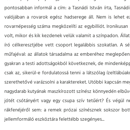
pontosabban informál a cím: a Tasnádi István írta, Tasná
valójában a rovarok egész hadserege áll. Nem is lehet e
rovarnépesség száma megközelíti az egybilliót. Ironikusan
volt, mikor és kik kezdenek velük valamit a színpadon. Áll
író célkeresztjébe vett csoport legalábbis szokatlan. A 
műfajéval: az állatok társadalma az emberéhez meglepően ha
gyakran a testi adottságokból következnek, de mindenképp
csak az, sikerül-e fordulatossá tenni a látszólag ízeltlábúa
szerethetővé varázsolni a karaktereket. Utóbbi kapcsán meg
nagydarab kutyának maszkírozott színész könnyedén elbűvöl
jótét csótányért vagy egy csupa szív tetűért? És végül 
rákfenéjéről sem: a remek prózai színésznek sokszor bot
jellemformáló eszköztára felettébb szegényes...