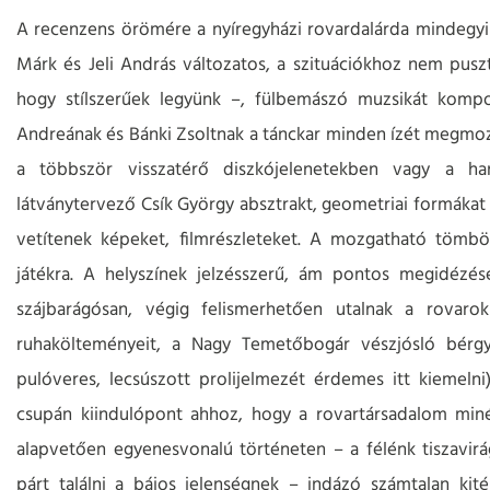
A recenzens örömére a nyíregyházi rovardalárda mindegyi
Márk és Jeli András változatos, a szituációkhoz nem pusz
hogy stílszerűek legyünk –, fülbemászó muzsikát komp
Andreának és Bánki Zsoltnak a tánckar minden ízét megmoz
a többször visszatérő diszkójelenetekben vagy a hang
látványtervező Csík György absztrakt, geometriai formákat
vetítenek képeket, filmrészleteket. A mozgatható tömbö
játékra. A helyszínek jelzésszerű, ám pontos megidéz
szájbarágósan, végig felismerhetően utalnak a rovar
ruhakölteményeit, a Nagy Temetőbogár vészjósló bérgy
pulóveres, lecsúszott prolijelmezét érdemes itt kiemelni)
csupán kiindulópont ahhoz, hogy a rovartársadalom minél 
alapvetően egyenesvonalú történeten – a félénk tiszavirá
párt találni a bájos jelenségnek – indázó számtalan kit