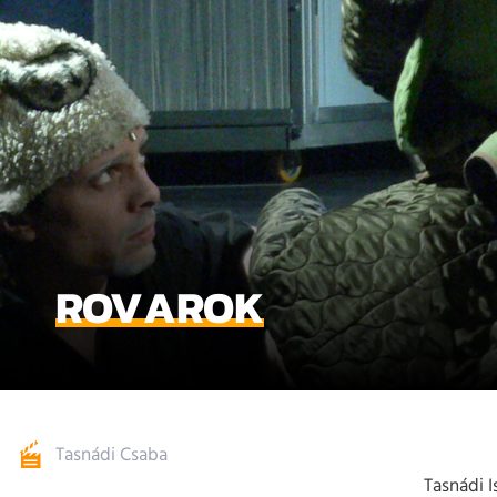
ROVAROK
Tasnádi Csaba
Tasnádi I