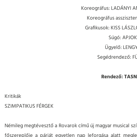
Koreográfus: LADÁNYI 
Koreográfus assziszte
Grafikusok: KISS LÁSZ
Súgó: APJO
Ügyelő: LENG
Segédrendező: 
Rendező: TAS
Kritikák
SZIMPATIKUS FÉRGEK
Némileg megtévesztő a Rovarok című új magyar musical szín
főszereplője a párját egyetlen nap leforgása alatt megle