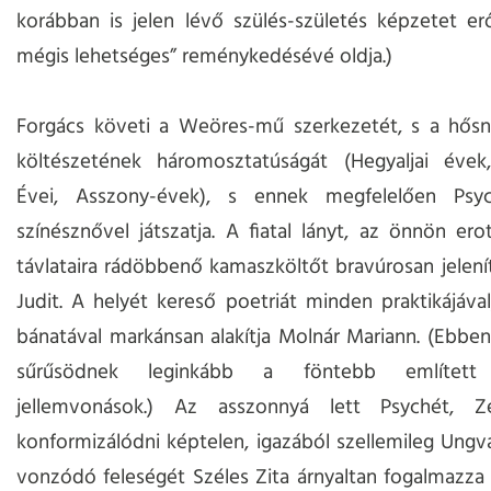
korábban is jelen lévő szülés-születés képzetet er
mégis lehetséges” reménykedésévé oldja.)
Forgács követi a Weöres-mű szerkezetét, s a hősn
költészetének háromosztatúságát (Hegyaljai évek
Évei, Asszony-évek), s ennek megfelelően Psy
színésznővel játszatja. A fiatal lányt, az önnön erot
távlataira rádöbbenő kamaszköltőt bravúrosan jelení
Judit. A helyét kereső poetriát minden praktikájáva
bánatával markánsan alakítja Molnár Mariann. (Ebben
sűrűsödnek leginkább a föntebb említett 
jellemvonások.) Az asszonnyá lett Psychét, Z
konformizálódni képtelen, igazából szellemileg Ung
vonzódó feleségét Széles Zita árnyaltan fogalmazza 