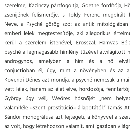
szerelme, Kazinczy pártfogoltja, Goethe fordítója, Hö
zsenijének felismerője, s Toldy Ferenc megbírált k
Neve, a Psyché görög szó: az antik mitológiában
emberi lélek megtestesítője, aki allegorikus értel
kerül a szerelem istenével, Erosszal. Hamvas Béla
psyché a legmagasabb hímlény tüzével átvilágított n
androgynos, amelyben a hím és a nő elválas
conjuctioban él, úgy, mint a növényben és az ab
Kövendi Dénes azt mondja, a psyché nemcsak a mai
vett lélek, hanem az élet elve, hordozója, fenntartój
György úgy véli, Weöres hősnőjét „nem helye
valamiféle »szent prostitúció« állapotától.” Tamás At
Sándor monográfusa azt fejtegeti, a könyvvel a sze
az volt, hogy létrehozzon valamit, ami igazában világr