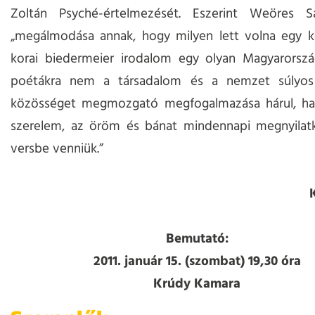
Zoltán Psyché-értelmezését. Eszerint Weöres S
„megálmodása annak, hogy milyen lett volna egy k
korai biedermeier irodalom egy olyan Magyarorszá
poétákra nem a társadalom és a nemzet súlyos
közösséget megmozgató megfogalmazása hárul, h
szerelem, az öröm és bánat mindennapi megnyilatko
versbe venniük.”
Bemutató:
2011. január 15. (szombat) 19,30 óra
Krúdy Kamara