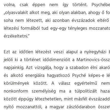
volna, csak éppen nem így történt. Psychéb
„olyasvalakit alkot meg, aki olyan alakban, ahogy ő f
soha nem létezett, aki azonban évszázadok eltérő 
létezési formáiból tud egy-egy tényleges mozzanat
érzékeltetni.”
Ezt az időtlen létezést veszi alapul a nyíregyházi
jelöli ki a történet idődimenzióit a Martinovics-öss
napjainkig. Azt vizsgálja, hogy a szabadon élni akaró
és alkotó energiáira hagyatkozó Psyché képes-e lé
körülmények között. A válasz egyértelmű nem
nonkonform személyiség ma a túlpolitizált haza
között éppúgy létezhetetlen, mint másfél évszázadda
nyitó mozzanattól, a magyar zászlódarabon összet