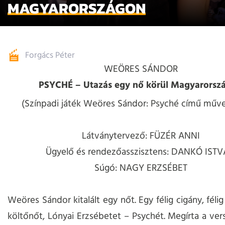
MAGYARORSZÁGON
Forgács Péter
WEÖRES SÁNDOR
PSYCHÉ – Utazás egy nő körül Magyarorsz
(Színpadi játék Weöres Sándor: Psyché című műve
Látványtervező: FÜZÉR ANNI
Ügyelő és rendezőasszisztens: DANKÓ IST
Súgó: NAGY ERZSÉBET
Weöres Sándor kitalált egy nőt. Egy félig cigány, félig
költőnőt, Lónyai Erzsébetet – Psychét. Megírta a verse