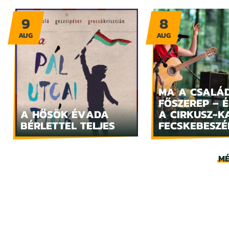
9
8
AUG
AUG
MA A CSALÁ
FŐSZEREP – 
A HŐSÖK ÉVADA
A CIRKUSZ-K
BÉRLETTEL TELJES
FECSKEBESZÉ
MÉ