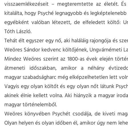
visszaemlékezéseit – megteremtette az életét. És
kitalálta, hogy Psyché legnagyobb és legképtelenebb
egyébként valóban létezett, de elfeledett költő: 
Tóth László.
Tehát élt egyszer egy nő, aki haláláig rajongója és sz
Weöres Sándor kedvenc költőjének, Ungvárnémeti La
Mindez Weöres szerint az 1800-as évek elején törté
átmeneti időszakban, amikor a néhány évtized
magyar szabadságharc még elképzelhetetlen lett voln
Vagyis egy olyan költőt és egy olyan nőt látunk Psych
akinek élnie kellett volna. Aki hiányzik a magyar iro
magyar történelemből.
Weöres könyvében Psychét csodálja, de kiveti magá
Olyan helyen és olyan időben él, amikor úgy nem lehet