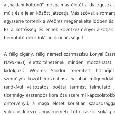
a „hajdani költőnő” mozgalmas életét a dialógusok 
múlt és a jelen között játszatja. Más szóval: a romant
egyszerre történik a Weöres megénekelte időben és 
Ez a kettősség és ennek következményei alkotják 
bemutató dekódolásának nehézségeit.
A félig cigány, félig nemesi származású Lónyai Erz
(1795-1831) élettörténetének minden mozzanatát 
kidolgozó Weöres Sándor teremtett hősnőjét
személyek között mozgatja: a hallatlan műgonddal 
rendkívül változatos poétai termést felmutató, a
tizennégy esztendős kora óta szerelmi kapcsolatok
öntörvényű, a maga életét korlátlan szabadságg
valóban létező Ungvárnémeti Tóth László sokáig 