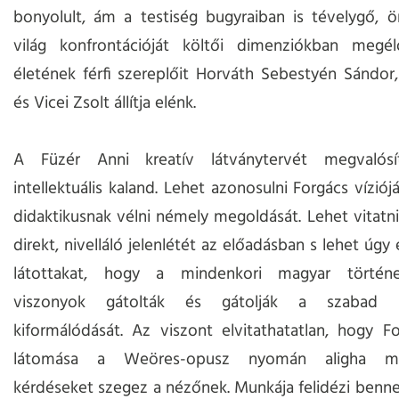
bonyolult, ám a testiség bugyraiban is tévelygő, 
világ konfrontációját költői dimenziókban megé
életének férfi szereplőit Horváth Sebestyén Sándor,
és Vicei Zsolt állítja elénk.
A Füzér Anni kreatív látványtervét megvalósí
intellektuális kaland. Lehet azonosulni Forgács víziój
didaktikusnak vélni némely megoldását. Lehet vitatni
direkt, nivelláló jelenlétét az előadásban s lehet úgy
látottakat, hogy a mindenkori magyar történelm
viszonyok gátolták és gátolják a szabad s
kiformálódását. Az viszont elvitathatatlan, hogy F
látomása a Weöres-opusz nyomán aligha me
kérdéseket szegez a nézőnek. Munkája felidézi ben