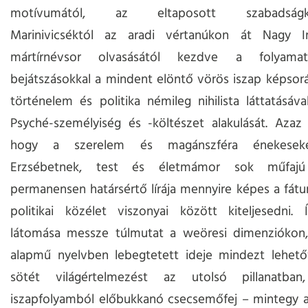
motívumától, az eltaposott szabadságkísé
Marinivicséktól az aradi vértanúkon át Nagy I
mártírnévsor olvasásától kezdve a folyama
bejátszásokkal a mindent elöntő vörös iszap képsor
történelem és politika némileg nihilista láttatásáva
Psyché-személyiség és -költészet alakulását. Azaz a
hogy a szerelem és magánszféra énekeseké
Erzsébetnek, test és életmámor sok műfajú
permanensen határsértő lírája mennyire képes a fát
politikai közélet viszonyai között kiteljesedni. 
látomása messze túlmutat a weöresi dimenziókon, 
alapmű nyelvben lebegtetett ideje mindezt lehetőv
sötét világértelmezést az utolsó pillanatba
iszapfolyamból előbukkanó csecsemőfej – mintegy 