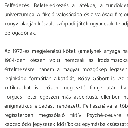
Felfedezés. Belefeledkezés a játékba, a tündökle
univerzumba. A fikció valóságába és a valóság fikcion
könyv alapján készült színpadi játék ugyancsak feladj
befogadónak.
Az 1972-es megjelenésű kötet (amelynek anyaga na
1964-ben készen volt) nemcsak az irodalmároka
értelmezésre, hanem a magyar mozgókép legzseni
leginkább formátlan alkotóját, Bódy Gábort is. Az 
kritikusokat is erősen megosztó filmje után ha
Forgács Péter egészen más aspektusú, ellenben 
enigmatikus előadást rendezett. Felhasználva a töb
regiszterben megszólaló fiktív Psyché-oeuvre
kapcsolódó jegyzetek idősíkokat egymásba csúsztató