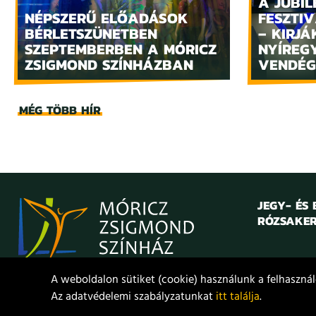
A JUBIL
NÉPSZERŰ ELŐADÁSOK
FESZTIV
BÉRLETSZÜNETBEN
– KIRJÁ
SZEPTEMBERBEN A MÓRICZ
NYÍREG
ZSIGMOND SZÍNHÁZBAN
VENDÉG
MÉG TÖBB HÍR
JEGY- ÉS
RÓZSAKER
A weboldalon sütiket (cookie) használunk a felhasználó
Az adatvédelemi szabályzatunkat
itt találja
.
© 2021. Móricz Zsigmond Színház
Adatvédelem
Jogi nyilat