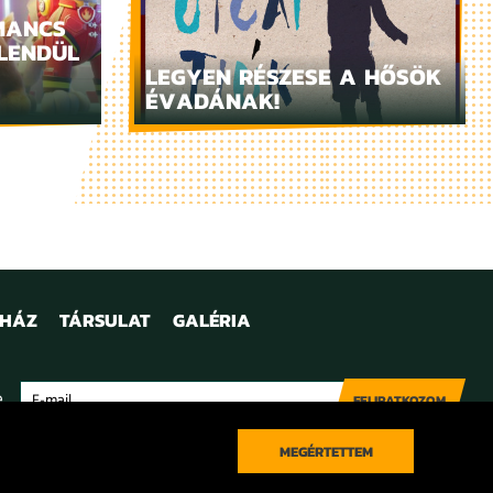
MANCS
LENDÜL
LEGYEN RÉSZESE A HŐSÖK
ÉVADÁNAK!
NHÁZ
TÁRSULAT
GALÉRIA
e
FELIRATKOZOM
MEGÉRTETTEM