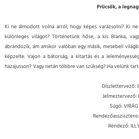
Prücsök, a legna
Ki ne álmodott volna arról, hogy képes varázsolni? Ki ne 
különleges világot? Történetünk hőse, a kis Blanka, vagy
ábrándozik, ám amikor valóban egy másik, mesebeli világba
képzelte. Vajon a bátorság, a kitartás és a leleményessé
hazajusson? Vagy netán többre van szükség? Ha velünk tarta
Díszlettervező:
Jelmeztervező
Súgó: VIRÁG
Rendezőassziszten
Rendező: IL