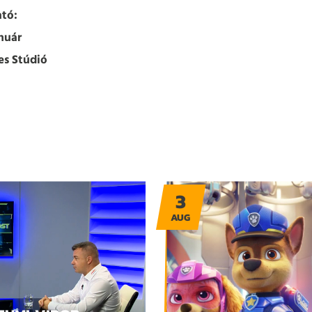
tó:
nuár
es Stúdió
3
AUG