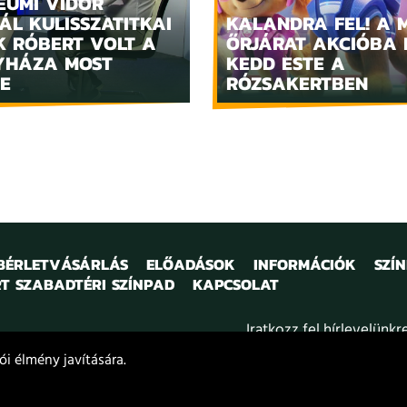
EUMI VIDOR
ÁL KULISSZATITKAI
KALANDRA FEL! A 
K RÓBERT VOLT A
ŐRJÁRAT AKCIÓBA 
YHÁZA MOST
KEDD ESTE A
E
RÓZSAKERTBEN
 BÉRLETVÁSÁRLÁS
ELŐADÁSOK
INFORMÁCIÓK
SZÍ
T SZABADTÉRI SZÍNPAD
KAPCSOLAT
Iratkozz fel hírlevelünkr
i élmény javítására.
kozat
Projektek
Közérdekű adatok