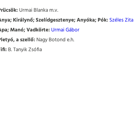
Prücsök:
Urmai Blanka m.v.
Anya; Királynő; Szelídgesztenye; Anyóka; Pók:
Széles Zita
Apa; Manó; Vadkörte:
Urmai Gábor
Pletyó, a szellő:
Nagy Botond e.h.
ifi:
B. Tanyik Zsófia