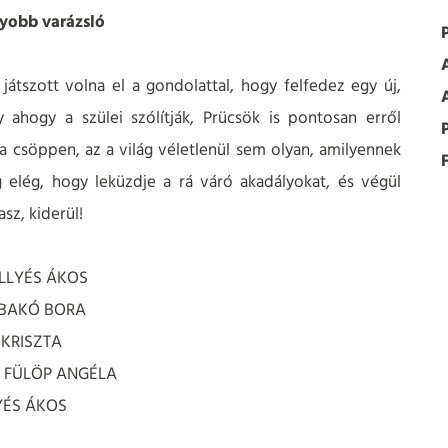
gyobb varázsló
játszott volna el a gondolattal, hogy felfedez egy új,
 ahogy a szülei szólítják, Prücsök is pontosan erről
 csöppen, az a világ véletlenül sem olyan, amilyennek
F
g elég, hogy leküzdje a rá váró akadályokat, és végül
sz, kiderül!
 ILLYÉS ÁKOS
: BAKÓ BORA
 KRISZTA
s: FÜLÖP ANGÉLA
LYÉS ÁKOS