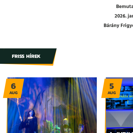
Bemuta
2026. ja
Bárány Frigy
FRISS HÍREK
6
5
AUG
AUG