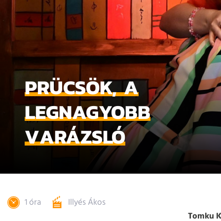
PRÜCSÖK, A
LEGNAGYOBB
VARÁZSLÓ
1 óra
Illyés Ákos
Tomku K