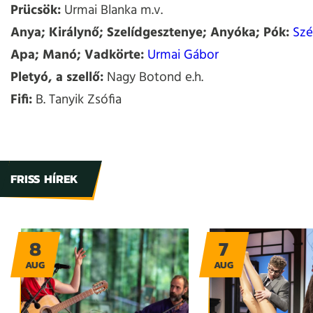
Prücsök:
Urmai Blanka m.v.
Anya; Királynő; Szelídgesztenye; Anyóka; Pók:
Szé
Apa; Manó; Vadkörte:
Urmai Gábor
Pletyó, a szellő:
Nagy Botond e.h.
Fifi:
B. Tanyik Zsófia
FRISS HÍREK
8
7
AUG
AUG