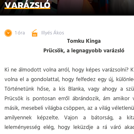
VARÁZSLÓ
1 óra
Illyés Ákos
Tomku Kinga
Prücsök, a legnagyobb varázsló
Ki ne álmodott volna arról, hogy képes varázsolni? Ki
volna el a gondolattal, hogy felfedez egy új, különle
Történetünk hőse, a kis Blanka, vagy ahogy a szüle
Prücsök is pontosan erről ábrándozik, ám amikor 
másik, mesebeli világba csöppen, az a világ véletlenü
amilyennek képzelte. Vajon a bátorság, a kit
leleményesség elég, hogy leküzdje a rá váró akad