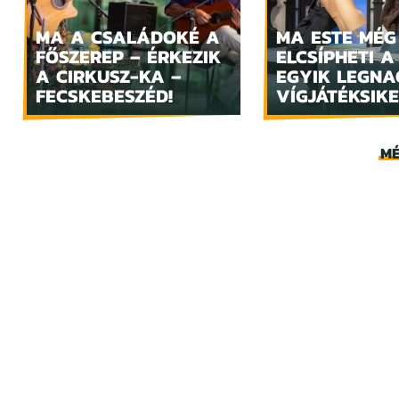
MA A CSALÁDOKÉ A
MA ESTE MÉG
FŐSZEREP – ÉRKEZIK
ELCSÍPHETI A
A CIRKUSZ-KA –
EGYIK LEGN
FECSKEBESZÉD!
VÍGJÁTÉKSIKE
MÉ