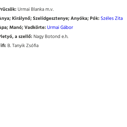
Prücsök:
Urmai Blanka m.v.
Anya; Királynő; Szelídgesztenye; Anyóka; Pók:
Széles Zita
Apa; Manó; Vadkörte:
Urmai Gábor
Pletyó, a szellő:
Nagy Botond e.h.
ifi:
B. Tanyik Zsófia