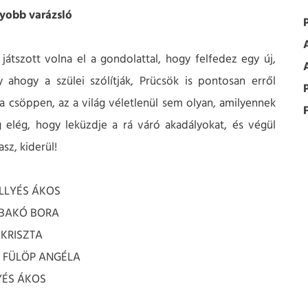
gyobb varázsló
játszott volna el a gondolattal, hogy felfedez egy új,
 ahogy a szülei szólítják, Prücsök is pontosan erről
 csöppen, az a világ véletlenül sem olyan, amilyennek
F
g elég, hogy leküzdje a rá váró akadályokat, és végül
sz, kiderül!
 ILLYÉS ÁKOS
: BAKÓ BORA
 KRISZTA
s: FÜLÖP ANGÉLA
LYÉS ÁKOS