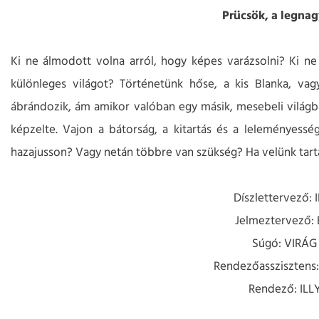
Prücsök, a legna
Ki ne álmodott volna arról, hogy képes varázsolni? Ki ne 
különleges világot? Történetünk hőse, a kis Blanka, vagy
ábrándozik, ám amikor valóban egy másik, mesebeli világba
képzelte. Vajon a bátorság, a kitartás és a leleményessé
hazajusson? Vagy netán többre van szükség? Ha velünk tarta
Díszlettervező:
Jelmeztervező
Súgó: VIRÁG
Rendezőassziszten
Rendező: IL