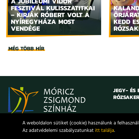
A JUBILEUMI VIDOR
FESZTIVÁL KULISSZATITKAI
KALAND
– KIRJÁK RÓBERT VOLT A
ŐRJÁRA
NYÍREGYHÁZA MOST
KEDD E
VENDÉGE
RÓZSAK
MÉG TÖBB HÍR
JEGY- ÉS
RÓZSAKER
A weboldalon sütiket (cookie) használunk a felhasználó
Az adatvédelemi szabályzatunkat
itt találja
.
© 2021. Móricz Zsigmond Színház
Adatvédelem
Jogi nyilat