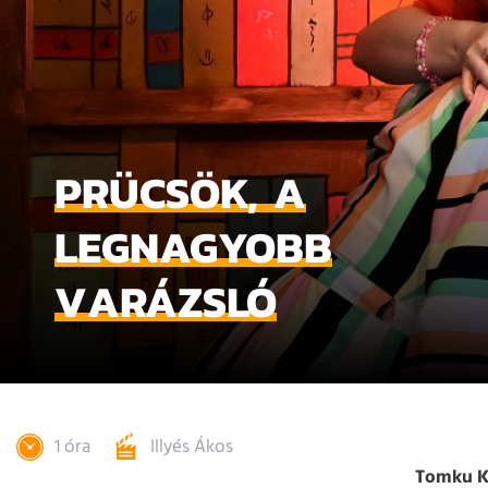
PRÜCSÖK, A
LEGNAGYOBB
VARÁZSLÓ
1 óra
Illyés Ákos
Tomku K