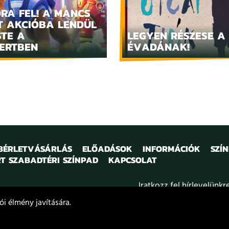
RA FEL! A MANCS
T AKCIÓBA LENDÜL
STE A
LEGYEN RÉSZESE A
ERTBEN
ÉVADÁNAK!
 BÉRLETVÁSÁRLÁS
ELŐADÁSOK
INFORMÁCIÓK
SZÍ
T SZABADTÉRI SZÍNPAD
KAPCSOLAT
Iratkozz fel hírlevelünkr
i élmény javítására.
kozat
Projektek
Közérdekű adatok