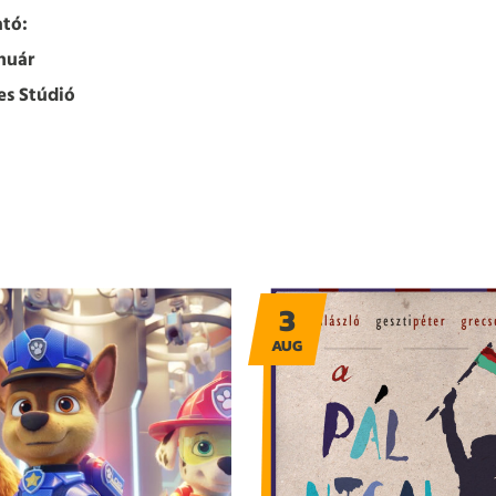
tó:
nuár
es Stúdió
3
AUG