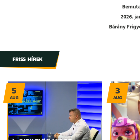
Bemuta
2026. ja
Bárány Frigy
FRISS HÍREK
5
3
AUG
AUG