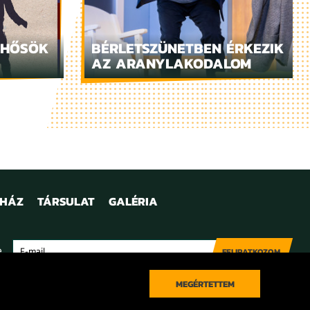
 HŐSÖK
BÉRLETSZÜNETBEN ÉRKEZIK
AZ ARANYLAKODALOM
NHÁZ
TÁRSULAT
GALÉRIA
e
FELIRATKOZOM
MEGÉRTETTEM