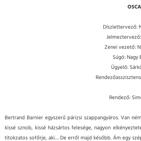
OSC
Díszlettervező: 
Jelmeztervező:
Zenei vezető: Ny
Súgó: Nagy 
Ügyelő: Sárkö
Rendezőassziszten
Rendező: Sim
Bertrand Barnier egyszerű párizsi szappangyáros. Van ném
kissé sznob, kissé házsártos felesége, nagyon elkényeztet
titokzatos sofőrje, aki… De erről majd később. Ám egy szép 