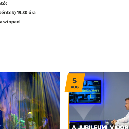
tó:
péntek) 19.30 óra
aszínpad
5
AUG
A JUBILEUMI VIDOR