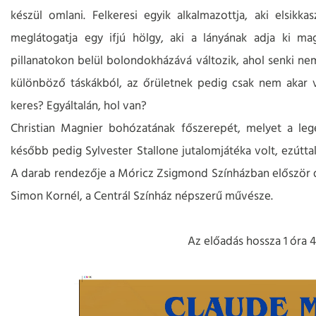
készül omlani. Felkeresi egyik alkalmazottja, aki elsikka
meglátogatja egy ifjú hölgy, aki a lányának adja ki mag
pillanatokon belül bolondokházává változik, ahol senki ne
különböző táskákból, az őrületnek pedig csak nem akar v
keres? Egyáltalán, hol van?
Christian Magnier bohózatának főszerepét, melyet a lege
később pedig Sylvester Stallone jutalomjátéka volt, ezútta
A darab rendezője a Móricz Zsigmond Színházban először d
Simon Kornél, a Centrál Színház népszerű művésze.
Az előadás hossza 1 óra 4