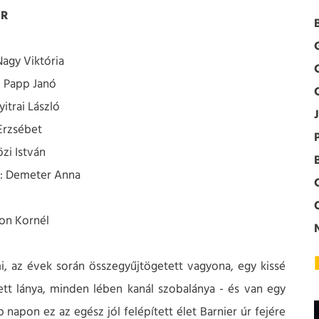
AR
Nagy Viktória
 Papp Janó
itrai László
Erzsébet
zi István
s: Demeter Anna
on Kornél
i, az évek során összegyűjtögetett vagyona, egy kissé
ett lánya, minden lében kanál szobalánya - és van egy
napon ez az egész jól felépített élet Barnier úr fejére