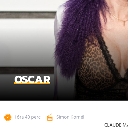
OSCAR
1 óra 40 perc
Simon Kornél
CLAUDE M