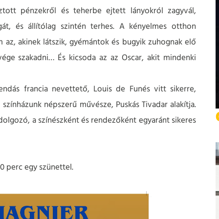
sztott pénzekről és teherbe ejtett lányokról zagyvál,
át, és állítólag szintén terhes. A kényelmes otthon
m az, akinek látszik, gyémántok és bugyik zuhognak elő
ége szakadni… És kicsoda az az Oscar, akit mindenki
ndás francia nevettető, Louis de Funés vitt sikerre,
l színházunk népszerű művésze, Puskás Tivadar alakítja.
olgozó, a színészként és rendezőként egyaránt sikeres
0 perc egy szünettel.