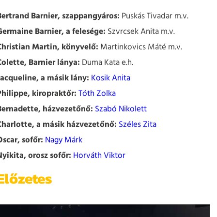
Bertrand Barnier, szappangyáros:
Puskás Tivadar m.v.
Germaine Barnier, a felesége:
Szvrcsek Anita m.v.
Christian Martin, könyvelő:
Martinkovics Máté m.v.
Colette, Barnier lánya:
Duma Kata e.h.
Jacqueline, a másik lány:
Kosik Anita
Philippe, kiropraktőr:
Tóth Zolka
Bernadette, házvezetőnő:
Szabó Nikolett
Charlotte, a másik házvezetőnő:
Széles Zita
Oscar, sofőr:
Nagy Márk
Nyikita, orosz sofőr:
Horváth Viktor
Előzetes