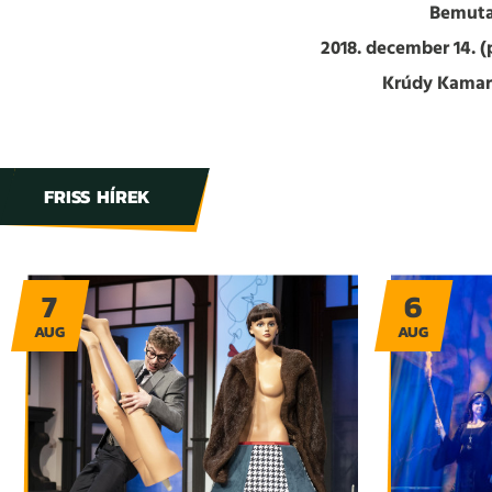
Bemuta
2018. december 14. (
Krúdy Kamar
FRISS HÍREK
7
6
AUG
AUG