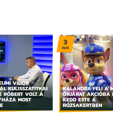
3
AUG
EUMI VIDOR
ÁL KULISSZATITKAI
KALANDRA FEL! A 
K RÓBERT VOLT A
ŐRJÁRAT AKCIÓBA 
YHÁZA MOST
KEDD ESTE A
E
RÓZSAKERTBEN