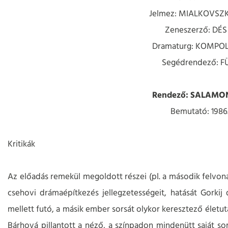
Jelmez: MIALKOVSZK
Zeneszerző: DÉS
Dramaturg: KOMPO
Segédrendező: 
Rendező: SALAMO
Bemutató: 1986.
Kritikák
Az előadás remekül megoldott részei (pl. a második felvoná
csehovi drámaépítkezés jellegzetességeit, hatását Gorkij
mellett futó, a másik ember sorsát olykor keresztező életu
Bárhová pillantott a néző, a színpadon mindenütt saját sor