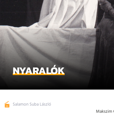
NYARALÓK
Salamon Suba László
Makszim G