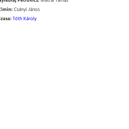
Nyikolaj Petrovics:
Mátrai Tamás
Zimin:
Csányi János
Szasa:
Tóth Károly