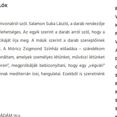
LÓK
zínvonalról szól. Salamon Suba László, a darab rendezője
lehetséges. Az egyik szerint a darab arról szól, hogy a
ikáját írja meg. A másik szerint a darab szereplőinek
gét. A Móricz Zsigmond Színház előadása – szándékom
zonáltam, amelyek személyes létünket, művészi létünket
zeren”, megpróbálják bebizonyítani, hogy egy „végvári”
nak mediterrán ízei, hangulatai. Ezekből is szeretnénk
T ÁDÁM m.v.