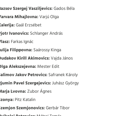
Bazsov Szergej Vasziljevics:
Gados Béla
Varvara Mihajlovna:
Varjú Olga
Kalerija:
Gaál Erzsébet
Pjotr Ivanovics:
Schlanger András
Vlasz:
Farkas Ignác
Julija Filippovna:
Saárossy Kinga
Dudakov Kirill Akimovics:
Vajda János
Olga Alekszejevna:
Mester Edit
Salimov Jakov Petrovics:
Safranek Károly
Rjumin Pavel Szergejevics:
Juhász György
Marja Lvovna:
Zubor Ágnes
Szonya:
Pitz Katalin
Szemjon Szemjonovics:
Gerbár Tibor