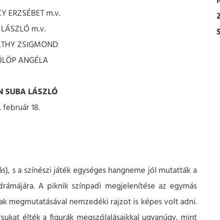
Y ERZSÉBET m.v.
 LÁSZLÓ m.v.
LTHY ZSIGMOND
FÜLÖP ANGÉLA
N SUBA LÁSZLÓ
 február 18.
s), s a színészi játék egységes hangneme jól mutatták a
 drámájára. A piknik színpadi megjelenítése az egymás
tak megmutatásával nemzedéki rajzot is képes volt adni.
sukat élték a figurák megszólalásaikkal ugyanúgy, mint