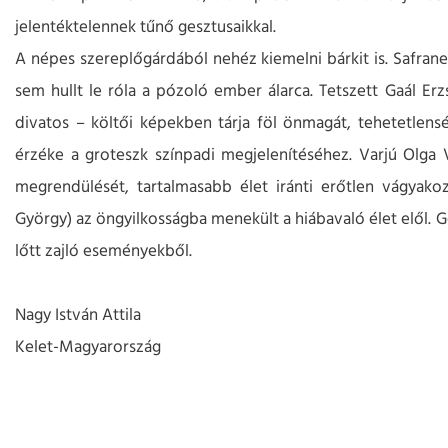
jelentéktelennek tűnő gesztusaikkal.
A népes szereplőgárdából nehéz kiemelni bárkit is. Safranek
sem hullt le róla a pózoló ember álarca. Tetszett Gaál Er
divatos – költői képekben tárja föl önmagát, tehetetlen
érzéke a groteszk színpadi megjelenítéséhez. Varjú Olga V
megrendülését, tartalmasabb élet iránti erőtlen vágyakozá
György) az öngyilkosságba menekült a hiábavaló élet elől. G
lőtt zajló eseményekből.
Nagy István Attila
Kelet-Magyarország