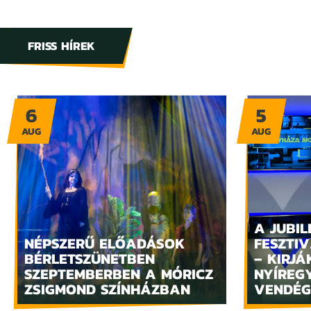
FRISS HÍREK
6
5
AUG
AUG
A JUBIL
NÉPSZERŰ ELŐADÁSOK
FESZTIV
BÉRLETSZÜNETBEN
– KIRJÁ
SZEPTEMBERBEN A MÓRICZ
NYÍREG
ZSIGMOND SZÍNHÁZBAN
VENDÉG