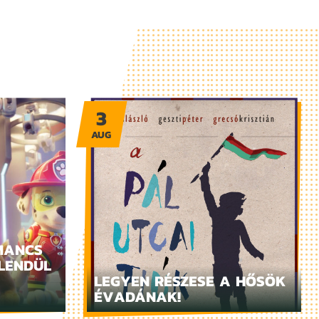
3
AUG
MANCS
LENDÜL
LEGYEN RÉSZESE A HŐSÖK
ÉVADÁNAK!