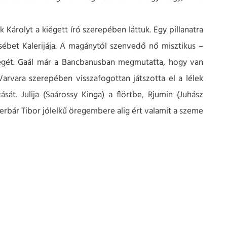
 Károlyt a kiégett író szerepében láttuk. Egy pillanatra
zsébet Kalerijája. A magánytól szenvedő nő misztikus –
ségét. Gaál már a Bancbanusban megmutatta, hogy van
arvara szerepében visszafogottan játszotta el a lélek
sát. Julija (Saárossy Kinga) a flörtbe, Rjumin (Juhász
erbár Tibor jólelkű öregembere alig ért valamit a szeme