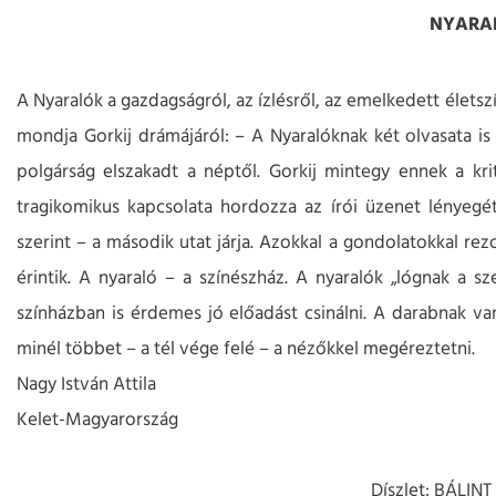
NYARA
A Nyaralók a gazdagságról, az ízlésről, az emelkedett élets
mondja Gorkij drámájáról: – A Nyaralóknak két olvasata is 
polgárság elszakadt a néptől. Gorkij mintegy ennek a krit
tragikomikus kapcsolata hordozza az írói üzenet lénye
szerint – a második utat járja. Azokkal a gondolatokkal re
érintik. A nyaraló – a színészház. A nyaralók „lógnak a s
színházban is érdemes jó előadást csinálni. A darabnak van
minél többet – a tél vége felé – a nézőkkel megéreztetni.
Nagy István Attila
Kelet-Magyarország
Díszlet: BÁLIN