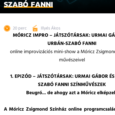
SZABÓ FANNI
20 perc
Illyés Ákos
MÓRICZ IMPRO – JÁTSZÓTÁRSAK: URMAI GÁ
URBÁN-SZABÓ FANNI
online improvizációs mini-show a Móricz Zsigmon
művészeivel
1. EPIZÓD – JÁTSZÓTÁRSAK: URMAI GÁBOR É
SZABÓ FANNI SZÍNMŰVÉSZEK
Beugró... de ahogy azt a Móricz elképzel
A Móricz Zsigmond Színház online programcsalá