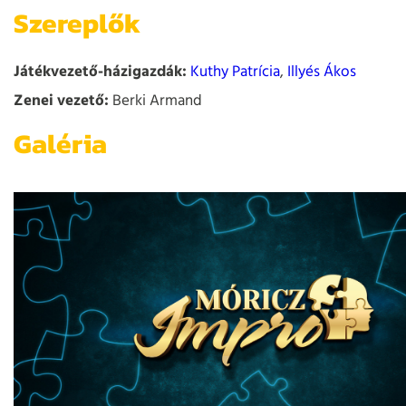
Szereplők
Játékvezető-házigazdák:
Kuthy Patrícia
,
Illyés Ákos
Zenei vezető:
Berki Armand
Galéria