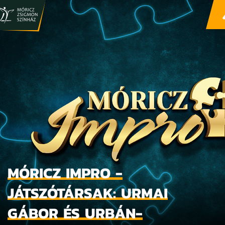
MÓRICZ IMPRO -
JÁTSZÓTÁRSAK: URMAI
GÁBOR ÉS URBÁN-