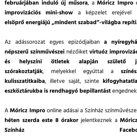
februárjában induló új műsora
, a
Móricz Impro
improvizációs mini-show
a képzelet erejével
elsöprő energiájú „mindent szabad”-világba repíti
Az adássorozat egyes epizódjaiban
a nyíregyhá
népszerű színművészei
nézőiket
virtuóz improvizá
és helyszíni ötletek alapján születő jel
szórakoztatják
, melyekkel egyúttal a
színé
kulisszatitkaiba
, illetve saját, szinte
kifogyhatatl
eszköztárukba is rendhagyó bepillantást
engednek
A
Móricz Impro
online adásai a Színház színművésze
héten szerda este 8 órakor
jelentkeznek a
Móric
Színház Facebook-ol