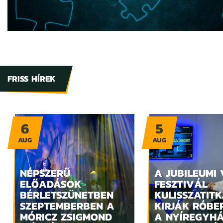
FRISS HÍREK
6
5
AUG
AUG
NÉPSZERŰ
A JUBILEUMI
ELŐADÁSOK
FESZTIVÁL
BÉRLETSZÜNETBEN
KULISSZATITK
SZEPTEMBERBEN A
KIRJÁK RÓBE
MÓRICZ ZSIGMOND
A NYÍREGYH