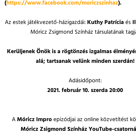
(
https://www.facebook.com/moriczszinhaz
).
Az estek játékvezető-házigazdái:
Kuthy Patrícia
és
Il
Móricz Zsigmond Színház társulatának tagja
Kerüljenek Önök is a rögtönzés izgalmas élményé
alá; tartsanak velünk minden szerdán!
Adásidőpont:
2021. február 10. szerda 20:00
A
Móricz Impro
epizódjai az online közvetítést 
Móricz Zsigmond Színház YouTube-csatorn