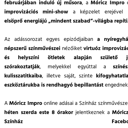
februárjában induló új műsora
, a
Móricz Impro
improvizációs mini-show
a képzelet erejével
elsöprő energiájú „mindent szabad”-világba repíti
Az adássorozat egyes epizódjaiban
a nyíregyhá
népszerű színművészei
nézőiket
virtuóz improvizá
és helyszíni ötletek alapján születő jel
szórakoztatják
, melyekkel egyúttal a
színé
kulisszatitkaiba
, illetve saját, szinte
kifogyhatatl
eszköztárukba is rendhagyó bepillantást
engednek
A
Móricz Impro
online adásai a Színház színművésze
héten szerda este 8 órakor
jelentkeznek a
Móric
Színház Facebook-ol