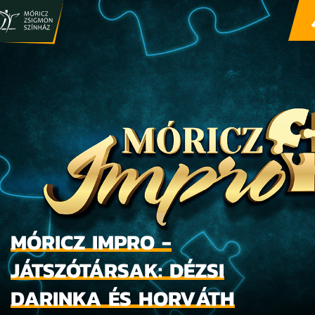
MÓRICZ IMPRO -
JÁTSZÓTÁRSAK: DÉZSI
DARINKA ÉS HORVÁTH