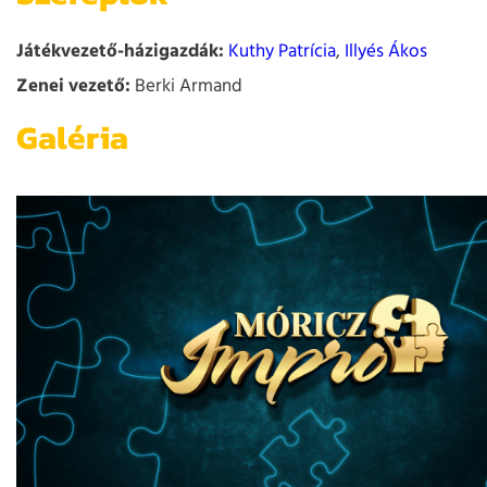
Játékvezető-házigazdák:
Kuthy Patrícia
,
Illyés Ákos
Zenei vezető:
Berki Armand
Galéria