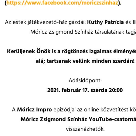
(
https://www.facebook.com/moriczszinhaz
).
Az estek játékvezető-házigazdái:
Kuthy Patrícia
és
Il
Móricz Zsigmond Színház társulatának tagja
Kerüljenek Önök is a rögtönzés izgalmas élményé
alá; tartsanak velünk minden szerdán!
Adásidőpont:
2021. február 17. szerda 20:00
A
Móricz Impro
epizódjai az online közvetítést 
Móricz Zsigmond Színház YouTube-csatorn
visszanézhetők.