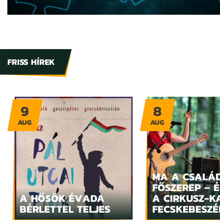
FRISS HÍREK
9
8
AUG
AUG
MA A CSALÁ
FŐSZEREP – 
A HŐSÖK ÉVADA
A CIRKUSZ-K
BÉRLETTEL TELJES
FECSKEBESZÉ