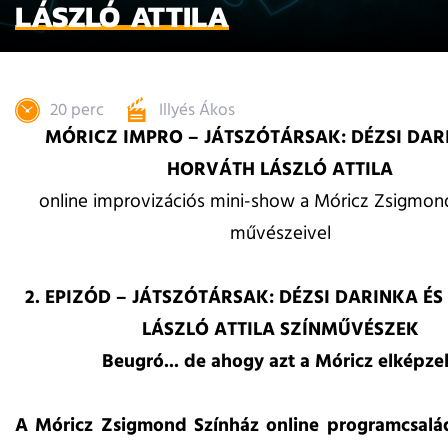
LÁSZLÓ ATTILA
20 perc
Illyés Ákos
MÓRICZ IMPRO – JÁTSZÓTÁRSAK: DÉZSI DAR
HORVÁTH LÁSZLÓ ATTILA
online improvizációs mini-show a Móricz Zsigmon
művészeivel
2. EPIZÓD – JÁTSZÓTÁRSAK: DÉZSI DARINKA É
LÁSZLÓ ATTILA SZÍNMŰVÉSZEK
Beugró... de ahogy azt a Móricz elképzel
A Móricz Zsigmond Színház online programcsalá