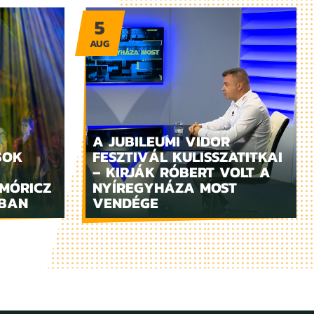
5
AUG
A JUBILEUMI VIDOR
SOK
FESZTIVÁL KULISSZATITKAI
– KIRJÁK RÓBERT VOLT A
MÓRICZ
NYÍREGYHÁZA MOST
ZBAN
VENDÉGE