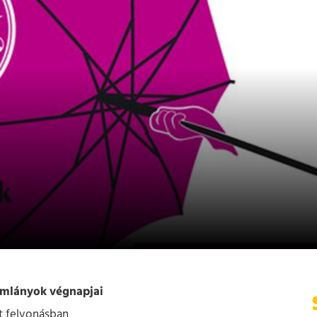
ömlányok végnapjai
t felvonásban