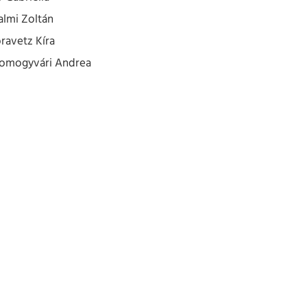
almi Zoltán
ravetz Kíra
Somogyvári Andrea