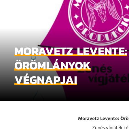
MORAVETZ LEVENTE:
ÖRÖMLÁNYOK
VÉGNAPJAI
Moravetz Levente: Ör
Zenés vígjáték ké