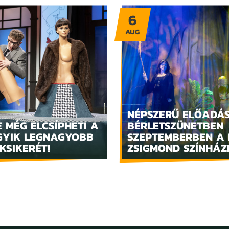
6
AUG
NÉPSZERŰ ELŐADÁ
 MÉG ELCSÍPHETI A
BÉRLETSZÜNETBEN
GYIK LEGNAGYOBB
SZEPTEMBERBEN A 
KSIKERÉT!
ZSIGMOND SZÍNHÁ