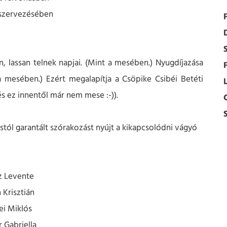
 szervezésében
n, lassan telnek napjai. (Mint a mesében.) Nyugdíjazása
 mesében.) Ezért megalapítja a Csöpike Csibéi Betéti
. és ez innentől már nem mese :-)).
stól garantált szórakozást nyújt a kikapcsolódni vágyó
z Levente
 Krisztián
ei Miklós
 Gabriella