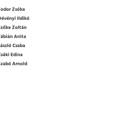
Fodor Zsóka
Dévényi Ildikó
Szőke Zoltán
Fábián Anita
László Csaba
Csáki Edina
Szabó Arnold