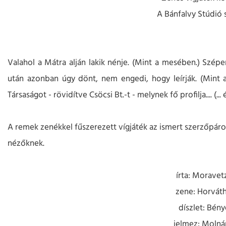
A Bánfalvy Stúdió
Valahol a Mátra alján lakik nénje. (Mint a mesében.) Szépe
után azonban úgy dönt, nem engedi, hogy leírják. (Mint a
Társaságot - rövidítve Csöcsi Bt.-t - melynek fő profilja.... (..
A remek zenékkel fűszerezett vígjáték az ismert szerzőpáro
nézőknek.
írta: Moravet
zene: Horváth
díszlet: Bény
jelmez: Molnár