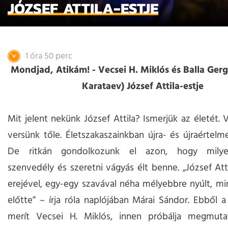
JÓZSEF ATTILA-ESTJE
1 óra 50 perc
Mondjad, Atikám! - Vecsei H. Miklós és Balla Gerg
Karataev) József Attila-estje
Mit jelent nekünk József Attila? Ismerjük az életét.
versünk tőle. Életszakaszainkban újra- és újraértelme
De ritkán gondolkozunk el azon, hogy milye
szenvedély és szeretni vágyás élt benne. „József Atti
erejével, egy-egy szavával néha mélyebbre nyúlt, mi
előtte” – írja róla naplójában Márai Sándor. Ebből 
merít Vecsei H. Miklós, innen próbálja megmuta