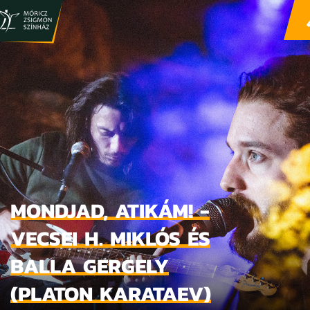
MONDJAD, ATIKÁM! -
VECSEI H. MIKLÓS ÉS
BALLA GERGELY
(PLATON KARATAEV)