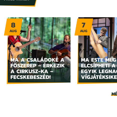
8
7
AUG
AUG
MA A CSALÁDOKÉ A
MA ESTE MÉG
FŐSZEREP – ÉRKEZIK
ELCSÍPHETI A
A CIRKUSZ-KA –
EGYIK LEGN
FECSKEBESZÉD!
VÍGJÁTÉKSIKE
MÉ