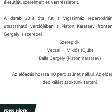
életútját, szerelmeit és versrészleteit.
A darab 2018 óta fut a Vígszínház repertoárjá
utaztatható verziójában a Platon Karataev frontem
Gergely is szerepel.
Szereplők:
Vecsei H. Miklós (Qjúb)
Balla Gergely (Platon Karataev)
Az előadás hossza 110 perc szünet nélkül. Az előa
dedikálást szoktunk tartani.
FRISS HÍREK