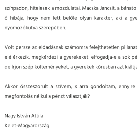
színpadon, hitelesek a mozdulatai. Macska Jancsit, a bánatos
ő hibája, hogy nem lett belőle olyan karakter, aki a gye
nyomozókutya szerepében.
Volt persze az előadásnak számomra felejthetetlen pillanata
elé érkezik, megkérdezi a gyerekeket: elfogadja-e a sok pé
de írjon szép költeményeket, a gyerekek kórusban azt kiáltjá
Akkor összeszorult a szívem, s arra gondoltam, ennyi
megfontolás nélkül a pénzt választják?
Nagy István Attila
Kelet-Magyarország