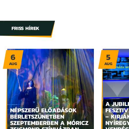
FRISS HÍREK
6
5
AUG
AUG
A JUBIL
NÉPSZERŰ ELŐADÁSOK
FESZTIV
BÉRLETSZÜNETBEN
– KIRJÁ
SZEPTEMBERBEN A MÓRICZ
NYÍREG