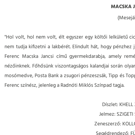
MACSKA J
(Mesejá
"Hol volt, hol nem volt, élt egyszer egy költői lelkületű c
nem tudja kifizetni a lakbérét. Elindult hát, hogy pénzhez 
Ferenc Macska Jancsi című gyermekdarabja, amely remél
nézőinknek. Főhősünk viszontagságos kalandjai során olyan 
mosómedve, Posta Bank a zsugori pénzeszsák, Tipp és Topp
Ferenc színész, jelenleg a Radnóti Miklós Színpad tagja.
Díszlet: KHELL
Jelmez: SZIGETI 
Zeneszerző: KOL
Segédrendező: 