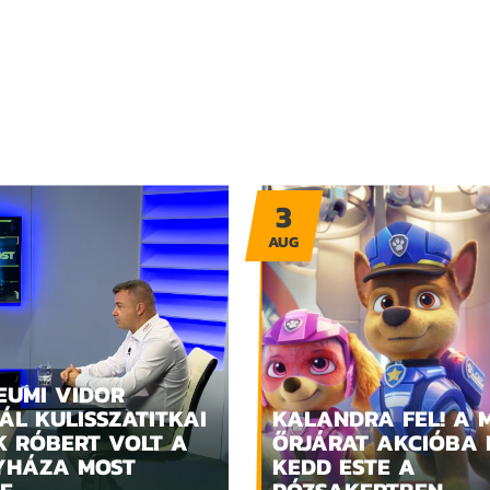
3
AUG
EUMI VIDOR
ÁL KULISSZATITKAI
KALANDRA FEL! A 
K RÓBERT VOLT A
ŐRJÁRAT AKCIÓBA 
YHÁZA MOST
KEDD ESTE A