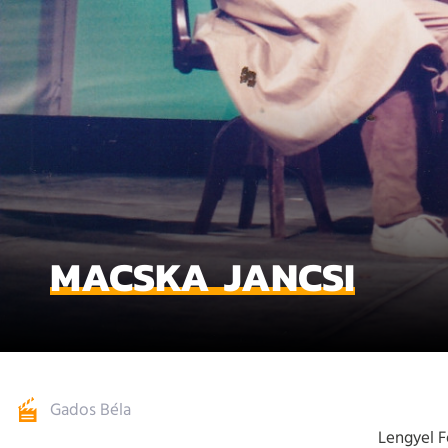
MACSKA JANCSI
Gados Béla
Lengyel F