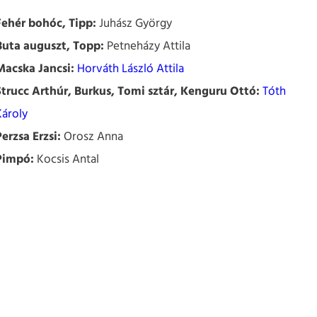
Fehér bohóc, Tipp:
Juhász György
Buta auguszt, Topp:
Petneházy Attila
Macska Jancsi:
Horváth László Attila
Strucc Arthúr, Burkus, Tomi sztár, Kenguru Ottó:
Tóth
Károly
Perzsa Erzsi:
Orosz Anna
Pimpó:
Kocsis Antal