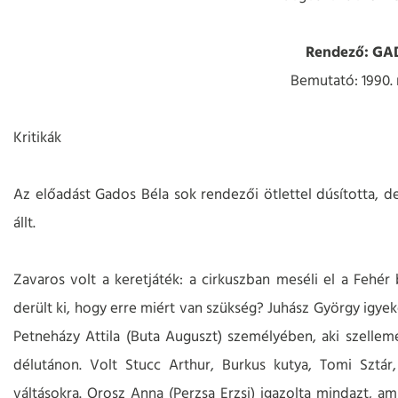
Rendező: GA
Bemutató: 1990.
Kritikák
Az előadást Gados Béla sok rendezői ötlettel dúsította, 
állt.
Zavaros volt a keretjáték: a cirkuszban meséli el a Fehé
derült ki, hogy erre miért van szükség? Juhász György igyeke
Petneházy Attila (Buta Auguszt) személyében, aki szelleme
délutánon. Volt Stucc Arthur, Burkus kutya, Tomi Sztá
váltásokra. Orosz Anna (Perzsa Erzsi) igazolta mindazt, 