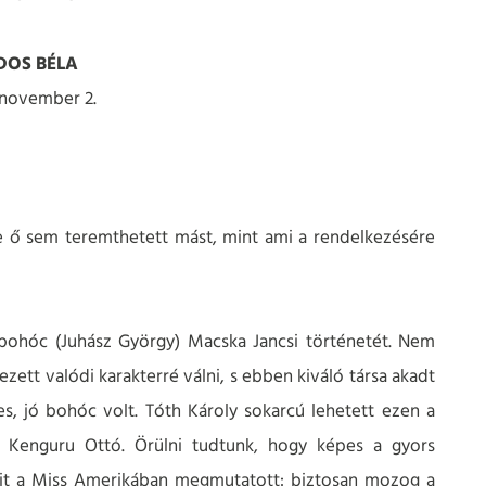
DOS BÉLA
 november 2.
de ő sem teremthetett mást, mint ami a rendelkezésére
r bohóc (Juhász György) Macska Jancsi történetét. Nem
zett valódi karakterré válni, s ebben kiváló társa akadt
s, jó bohóc volt. Tóth Károly sokarcú lehetett ezen a
r, Kenguru Ottó. Örülni tudtunk, hogy képes a gyors
amit a Miss Amerikában megmutatott: biztosan mozog a