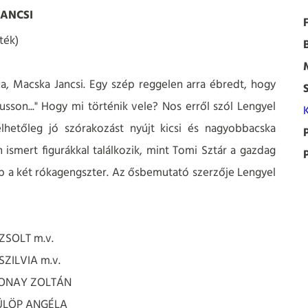
ANCSI
ték)
ica, Macska Jancsi. Egy szép reggelen arra ébredt, hogy
jusson..." Hogy mi történik vele? Nos erről szól Lengyel
hetőleg jó szórakozást nyújt kicsi és nagyobbacska
ismert figurákkal találkozik, mint Tomi Sztár a gazdag
 a két rókagengszter. Az ősbemutató szerzője Lengyel
 ZSOLT m.v.
SZILVIA m.v.
LONAY ZOLTÁN
FÜLÖP ANGÉLA