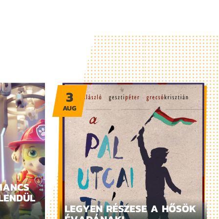
3
AUG
MANCS
LENDÜL
LEGYEN RÉSZESE A HŐSÖK