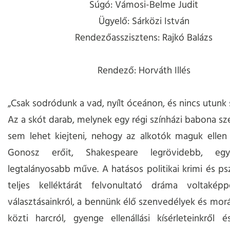
Súgó: Vámosi-Belme Judit
Ügyelő: Sárközi István
Rendezőasszisztens: Rajkó Balázs
Rendező: Horváth Illés
„Csak sodródunk a vad, nyílt óceánon, és nincs utunk 
Az a skót darab, melynek egy régi színházi babona sze
sem lehet kiejteni, nehogy az alkotók maguk ellen 
Gonosz erőit, Shakespeare legrövidebb, eg
legtalányosabb műve. A hatásos politikai krimi és psz
teljes kelléktárát felvonultató dráma voltaképp
választásainkról, a bennünk élő szenvedélyek és morá
közti harcról, gyenge ellenállási kísérleteinkről 