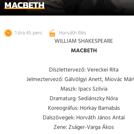
MACBETH
1 óra 45 perc
Horváth Illés
WILLIAM SHAKESPEARE
MACBETH
Díszlettervező: Vereckei Rita
Jelmeztervező: Gálvölgyi Anett, Miovác Már
Maszk: Ipacs Szilvia
Dramaturg: Sediánszky Nóra
Koreográfus: Horkay Barnabás
Dalszövegek: Horváth János Antal
Zene: Zságer-Varga Ákos