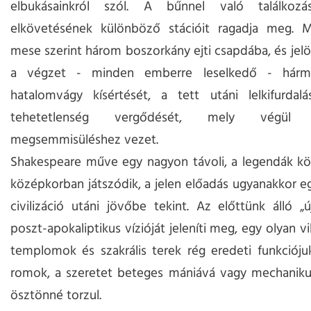
elbukásainkról szól. A bűnnel való találkoz
elkövetésének különböző stációit ragadja meg. 
mese szerint három boszorkány ejti csapdába, és jelöl
a végzet - minden emberre leselkedő - hárma
hatalomvágy kísértését, a tett utáni lelkifurdalá
tehetetlenség vergődését, mely végül
megsemmisüléshez vezet.
Shakespeare műve egy nagyon távoli, a legendák k
középkorban játszódik, a jelen előadás ugyanakkor eg
civilizáció utáni jövőbe tekint. Az előttünk álló „
poszt-apokaliptikus vízióját jeleníti meg, egy olyan vi
templomok és szakrális terek rég eredeti funkcióju
romok, a szeretet beteges mániává vagy mechanikus
ösztönné torzul.