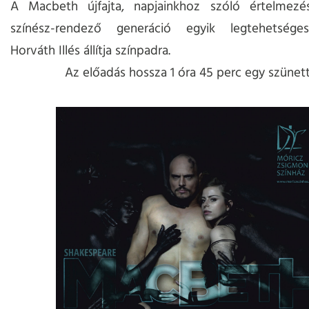
A Macbeth újfajta, napjainkhoz szóló értelmezés
színész-rendező generáció egyik legtehetsége
Horváth Illés állítja színpadra.
Az előadás hossza 1 óra 45 perc egy szünett