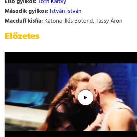
Első gyilkos:
Tóth Károly
Második gyilkos:
István István
Macduff kisfia:
Katona Illés Botond, Tassy Áron
Előzetes