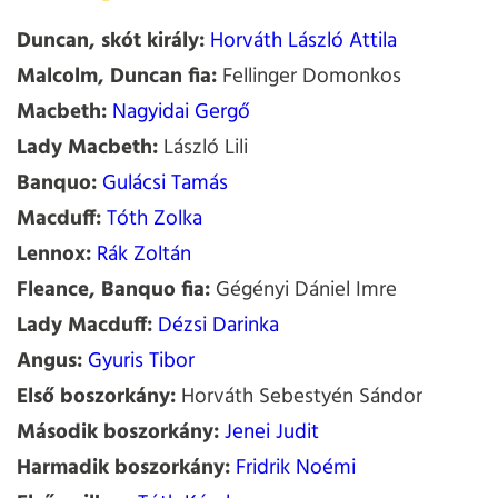
Duncan, skót király:
Horváth László Attila
Malcolm, Duncan fia:
Fellinger Domonkos
Macbeth:
Nagyidai Gergő
Lady Macbeth:
László Lili
Banquo:
Gulácsi Tamás
Macduff:
Tóth Zolka
Lennox:
Rák Zoltán
Fleance, Banquo fia:
Gégényi Dániel Imre
Lady Macduff:
Dézsi Darinka
Angus:
Gyuris Tibor
Első boszorkány:
Horváth Sebestyén Sándor
Második boszorkány:
Jenei Judit
Harmadik boszorkány:
Fridrik Noémi