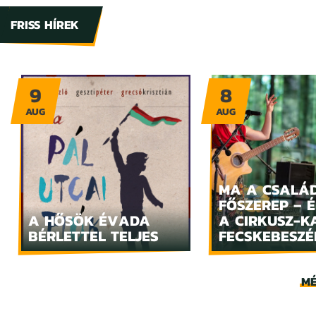
FRISS HÍREK
9
8
AUG
AUG
MA A CSALÁ
FŐSZEREP – 
A HŐSÖK ÉVADA
A CIRKUSZ-K
BÉRLETTEL TELJES
FECSKEBESZÉ
MÉ