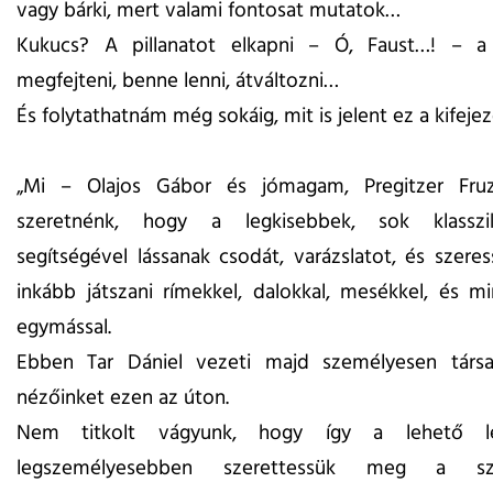
vagy bárki, mert valami fontosat mutatok…
Kukucs? A pillanatot elkapni – Ó, Faust…! – a 
megfejteni, benne lenni, átváltozni…
És folytathatnám még sokáig, mit is jelent ez a kifeje
„Mi – Olajos Gábor és jómagam, Pregitzer Fru
szeretnénk, hogy a legkisebbek, sok klasszi
segítségével lássanak csodát, varázslatot, és szere
inkább játszani rímekkel, dalokkal, mesékkel, és m
egymással.
Ebben Tar Dániel vezeti majd személyesen társait
nézőinket ezen az úton.
Nem titkolt vágyunk, hogy így a lehető le
legszemélyesebben szerettessük meg a sz