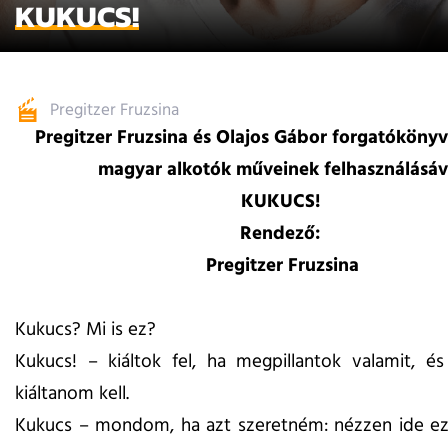
KUKUCS!
Pregitzer Fruzsina
Pregitzer Fruzsina és Olajos Gábor forgatókönyv
magyar alkotók műveinek felhasználásáv
KUKUCS!
Rendező:
Pregitzer Fruzsina
Kukucs? Mi is ez?
Kukucs! – kiáltok fel, ha megpillantok valamit, é
kiáltanom kell.
Kukucs – mondom, ha azt szeretném: nézzen ide ez