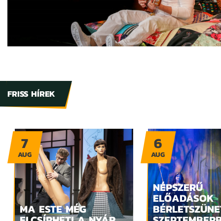
FRISS HÍREK
7
6
AUG
AUG
NÉPSZERŰ
ELŐADÁSOK
MA ESTE MÉG
BÉRLETSZÜNE
ELCSÍPHETI A NYÁR
SZEPTEMBER