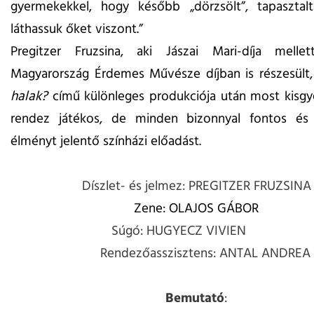
gyermekekkel, hogy később „dörzsölt”, tapasztal
láthassuk őket viszont.”
Pregitzer Fruzsina, aki Jászai Mari-díja melle
Magyarország Érdemes Művésze díjban is részesült
halak?
című különleges produkciója után most kisg
rendez játékos, de minden bizonnyal fontos é
élményt jelentő színházi előadást.
Díszlet- és jelmez: PREGITZER FRUZSINA
Zene: OLAJOS GÁBOR
Súgó: HUGYECZ VIVIEN
Rendezőasszisztens: ANTAL ANDREA
Bemutató
: