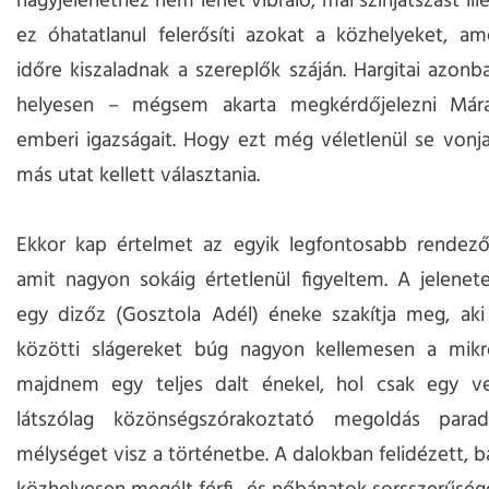
nagyjelenethez nem lehet vibráló, mai színjátszást ill
ez óhatatlanul felerősíti azokat a közhelyeket, am
időre kiszaladnak a szereplők száján. Hargitai azon
helyesen – mégsem akarta megkérdőjelezni Márai
emberi igazságait. Hogy ezt még véletlenül se vonj
más utat kellett választania.
Ekkor kap értelmet az egyik legfontosabb rendező
amit nagyon sokáig értetlenül figyeltem. A jelenet
egy dizőz (Gosztola Adél) éneke szakítja meg, aki
közötti slágereket búg nagyon kellemesen a mikr
majdnem egy teljes dalt énekel, hol csak egy ve
látszólag közönségszórakoztató megoldás par
mélységet visz a történetbe. A dalokban felidézett, b