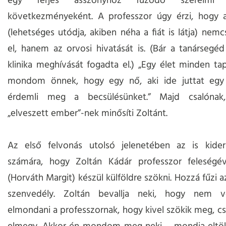
egy férjes asszonyhoz fűződő szerelmi s
következményeként. A professzor úgy érzi, hogy a
(lehetséges utódja, akiben néha a fiát is látja) nemc
el, hanem az orvosi hivatását is. (Bár a tanársegéd
klinika meghívását fogadta el.) „Egy élet minden tap
mondom önnek, hogy egy nő, aki ide juttat egy 
érdemli meg a becsülésünket.” Majd csalónak,
„elveszett ember”-nek minősíti Zoltánt.
Az első felvonás utolsó jelenetében az is kide
számára, hogy Zoltán Kádár professzor feleségév
(Horváth Margit) készül külföldre szökni. Hozzá fűzi a
szenvedély. Zoltán bevallja neki, hogy nem v
elmondani a professzornak, hogy kivel szökik meg, cs