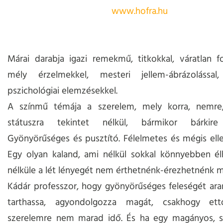
www.hofra.hu
Márai darabja igazi remekmű, titkokkal, váratlan fo
mély érzelmekkel, mesteri jellem-ábrázolással
pszichológiai elemzésekkel.
A színmű témája a szerelem, mely korra, nemre,
státuszra tekintet nélkül, bármikor bárkire 
Gyönyörűséges és pusztító. Félelmetes és mégis ellen
Egy olyan kaland, ami nélkül sokkal könnyebben él
nélküle a lét lényegét nem érthetnénk-érezhetnénk 
Kádár professzor, hogy gyönyörűséges feleségét ara
tarthassa, agyondolgozza magát, csakhogy et
szerelemre nem marad idő. És ha egy magányos, s