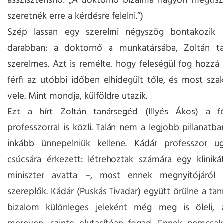
asszisztensnő: „A doktornő bizalma nagyon megtisz
szeretnék erre a kérdésre felelni.”)
Szép lassan egy szerelmi négyszög bontakozik 
darabban: a doktornő a munkatársába, Zoltán t
szerelmes. Azt is remélte, hogy feleségül fog hozzá
férfi az utóbbi időben elhidegült tőle, és most szakí
vele. Mint mondja, külföldre utazik.
Ezt a hírt Zoltán tanársegéd (Illyés Ákos) a f
professzorral is közli. Talán nem a legjobb pillanatb
inkább ünnepelniük kellene. Kádár professzor ug
csúcsára érkezett: létrehoztak számára egy klinik
miniszter avatta –, most ennek megnyitójáról
szereplők. Kádár (Puskás Tivadar) együtt örülne a tan
bizalom különleges jeleként még meg is öleli, 