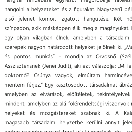
Hargitai rendezése egyrészt megpróbálja hitelesí
hangolni a helyzeteket és a figurákat. Nagyszerű pél
első jelenet komor, izgatott hangütése. Két n
színpadon, akik másképpen élik meg a magányukat. 
egy olyan világban élnek, amelyben a társadalm
szerepek nagyon határozott helyeket jelölnek ki. „
és pontos munkás” – mondja az Orvosnő (Széle
Asszisztensnek (Jenei Judit), aki ezt válaszolja: „Mi 
doktornő? Csúnya vagyok, elmúltam harmincév
mentem férjez.” Egy kasztosodott társadalmat ábráz
amelyben az elvárások, előítéletek, tekintélyelve
mindent, amelyben az alá-fölérendeltségi viszonyok
helyeket és mozgástereket szabnak ki. A Kala
magasabb társadalmi helyzetbe kerülni annyit jele