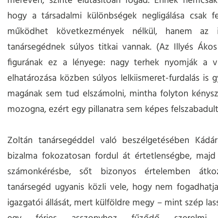
mereven, szinte elutasítóan fogad. Ennek nemcsak
hogy a társadalmi különbségek negligálása csak fel
működhet következmények nélkül, hanem az 
tanársegédnek súlyos titkai vannak. (Az Illyés Áko
figurának ez a lényege: nagy terhek nyomják a vá
elhatározása közben súlyos lelkiismeret-furdalás is g
magának sem tud elszámolni, mintha folyton kénysz
mozogna, ezért egy pillanatra sem képes felszabadult 
Zoltán tanársegéddel való beszélgetésében Kádár
bizalma fokozatosan fordul át értetlenségbe, majd
számonkérésbe, sőt bizonyos értelemben átko
tanársegéd ugyanis közli vele, hogy nem fogadhatja 
igazgatói állását, mert külföldre megy – mint szép las