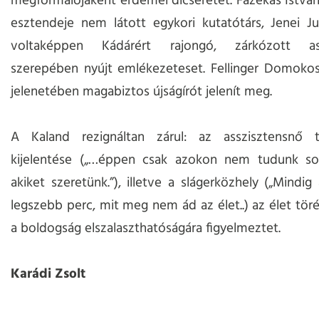
megformálójaként érdemel dicséretet. Fazekas Istvá
esztendeje nem látott egykori kutatótárs, Jenei J
voltaképpen Kádárért rajongó, zárkózott ass
szerepében nyújt emlékezeteset. Fellinger Domokos
jelenetében magabiztos újságírót jelenít meg.
A Kaland rezignáltan zárul: az asszisztensnő 
kijelentése („…éppen csak azokon nem tudunk soh
akiket szeretünk.”), illetve a slágerközhely („Mindig
legszebb perc, mit meg nem ád az élet..) az élet tör
a boldogság elszalaszthatóságára figyelmeztet.
Karádi Zsolt