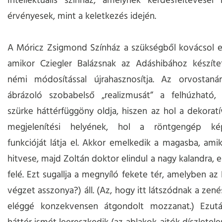
Intellektuális színház, amelynek kérdésfeltevése
érvényesek, mint a keletkezés idején.
A Móricz Zsigmond Színház a szükségből kovácsol e
amikor Cziegler Balázsnak az Adáshibához készítet
némi módosítással újrahasznosítja. Az orvostanár
ábrázoló szobabelső „realizmusát” a felhúzható, 
szürke háttérfüggöny oldja, hiszen az hol a dekorat
megjelenítési helyének, hol a röntgengép kép
funkcióját látja el. Akkor emelkedik a magasba, ami
hitvese, majd Zoltán doktor elindul a nagy kalandra, el
felé. Ezt sugallja a megnyíló fekete tér, amelyben az
végzet asszonya?) áll. (Az, hogy itt látszódnak a zen
eléggé konzekvensen átgondolt mozzanat.) Ezut