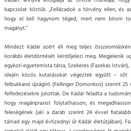
Kádárt annyira elfoglalja az orvosi munkája, hogy
kapcsolat köztük. „Fellázadok a törvény ellen, és
hogy el kell hagynom téged, mert nem bírom t
magányt.”
Mindezt Kádár azért éli meg teljes összeomláskén
korábbi életdöntését kérdőjelezi meg. Megjelenik u
egykori egyetemista társa, Szekeres (Fazekas István),
idején közös kutatásokat végeztek együtt – sőt 
felbukkanó újságíró (Fellinger Domonkos) szerint 25 
felfedezésekre jutottak. De Kádár feladta a tudomány
hogy magánpraxist folytathasson, és megadhasso
feleségének (aki a darab szerint 24 évvel fiatalabb
támad egy majd évtizednyi űr Kádár életútjában). Fa