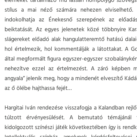
elemeket tartalmazó mű lassan hömpölygő szövegsz
stílus a mai néző számára nehezen elviselhető. 
indokolhatja az Énekesnő szerepének az előadá
beiktatását. Az egyes jelenetek közé többnyire Kar
slágereket előadó alak hangulatteremtő hatású dalai-
hol értelmezik, hol kommentálják a látottakat. A G
által megformált figura egyszer-egyszer szobalányként
nehezítve ezzel az értelmezést. A záró képben mi
angyala” jelenik meg, hogy a mindenét elveszítő Kádá
az ő ölébe hajthassa fejét…
Hargitai Iván rendezése visszafogja a Kalandban rej
túlzott érvényesülését. A bemutató témájánál
kidolgozott színészi játék következtében így is rendk