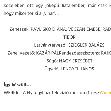
közelében ott egy jóképű fiatalember, már csak i
hogy mikor tör ki a „vihar”…
Zenészek:
PAVLISKÓ DIÁNA, VECZÁN EMESE, RA
TIBOR
Látványtervező: CZIEGLER BALÁZS
Zenei vezető: KAZÁR PÁLRendezőasszisztens: RA
Súgó: NAGY ERZSÉBET
Ügyelő: LENGYEL JÁNOS
Így készült…
WERKli – A Nyíregyházi Televízió műsora (1. rész)
Videó