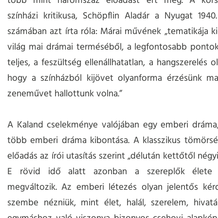
több mint háromszáz előadást ért meg. A kors
színházi kritikusa, Schöpflin Aladár a Nyugat 194
számában azt írta róla: Márai művének „tematikája k
világ mai drámai terméséből, a legfontosabb ponto
teljes, a feszültség ellenállhatatlan, a hangszerelés 
hogy a színházból kijövet olyanforma érzésünk ma
zeneművet hallottunk volna.”
A Kaland cselekménye valójában egy emberi dráma,
több emberi dráma kibontása. A klasszikus tömörsé
előadás az írói utasítás szerint „délután kettőtől négyi
E rövid idő alatt azonban a szereplők élete 
megváltozik. Az emberi létezés olyan jelentős kérd
szembe nézniük, mint élet, halál, szerelem, hivatá