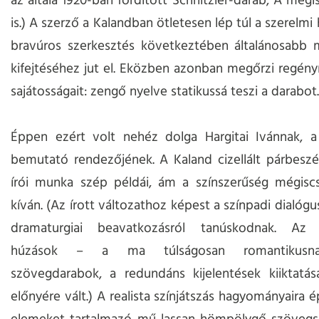
az általa 1920-ban fordított Schnitzler-darab, A megi
is.) A szerző a Kalandban ötletesen lép túl a szerelmi h
bravúros szerkesztés következtében általánosabb 
kifejtéséhez jut el. Eközben azonban megőrzi regényí
sajátosságait: zengő nyelve statikussá teszi a darabot.
Éppen ezért volt nehéz dolga Hargitai Ivánnak, a 
bemutató rendezőjének. A Kaland cizellált párbesz
írói munka szép példái, ám a színszerűség mégiscs
kíván. (Az írott változathoz képest a színpadi dialóg
dramaturgiai beavatkozásról tanúskodnak. Az 
húzások – a ma túlságosan romantikusn
szövegdarabok, a redundáns kijelentések kiiktatás
előnyére vált.) A realista színjátszás hagyományaira 