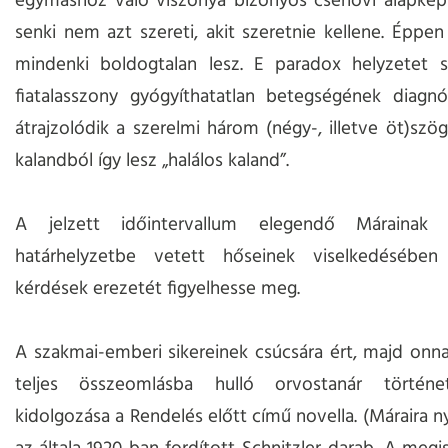
egymáshoz való viszonya bizonyos csehovi alapképl
senki nem azt szereti, akit szeretnie kellene. Éppen
mindenki boldogtalan lesz. E paradox helyzetet sú
fiatalasszony gyógyíthatatlan betegségének diagnóz
átrajzolódik a szerelmi három (négy-, illetve öt)szög
kalandból így lesz „halálos kaland”.
A jelzett időintervallum elegendő Márainak 
határhelyzetbe vetett hőseinek viselkedésében lé
kérdések erezetét figyelhesse meg.
A szakmai-emberi sikereinek csúcsára ért, majd onn
teljes összeomlásba hulló orvostanár történe
kidolgozása a Rendelés előtt című novella. (Máraira n