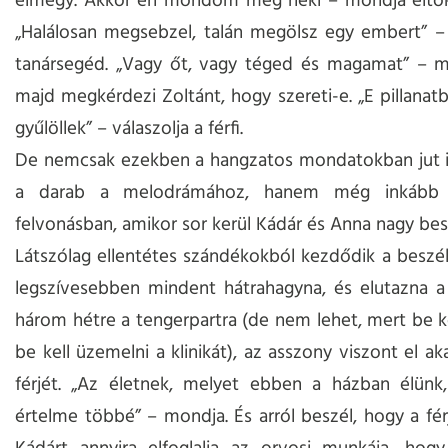
elmegy. Akkor én mondom meg neki – mondja eltök
„Halálosan megsebzel, talán megölsz egy embert” – 
tanársegéd. „Vagy őt, vagy téged és magamat” – m
majd megkérdezi Zoltánt, hogy szereti-e. „E pillana
gyűlöllek” – válaszolja a férfi.
De nemcsak ezekben a hangzatos mondatokban jut i
a darab a melodrámához, hanem még inkább
felvonásban, amikor sor kerül Kádár és Anna nagy bes
Látszólag ellentétes szándékokból kezdődik a beszélg
legszívesebben mindent hátrahagyna, és elutazna a
három hétre a tengerpartra (de nem lehet, mert be ke
be kell üzemelni a klinikát), az asszony viszont el ak
férjét. „Az életnek, melyet ebben a házban élünk,
értelme többé” – mondja. És arról beszél, hogy a férjé