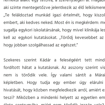
remekül alakít egy tétova, a szerénységen át magabiz
aki szinte mentegetőzve jelentkezik az élő lelkiismer
„Te feláldoztad munkád igazi értelmét, hogy kiszo
embert, aki kedves neked. Most én is megkérdem: m
sugallja egykori iskolatársának, hogy mivel klinikája les
kell az egykori kutatásokat. „Törődj kevesebbet az
hogy jobban szolgálhassad az egészet.”
Szekeres szerint Kádár a feleségéért tett mind
fordított hátat a kutatásnak. Az asszony szerint vis
nem is törődik vele. Így valami sántít a Márai f
képletben. Hogy tudja egy ember úgy elárulni
hivatását, hogy közben megfeledkezik arról, amiért e
teszi? Miközben a mindenki helyett az egyetlen emb