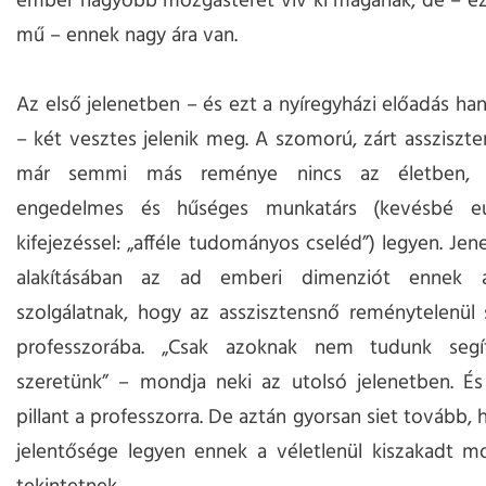
ember nagyobb mozgásteret vív ki magának, de – ezt 
mű – ennek nagy ára van.
Az első jelenetben – és ezt a nyíregyházi előadás han
– két vesztes jelenik meg. A szomorú, zárt assziszte
már semmi más reménye nincs az életben, 
engedelmes és hűséges munkatárs (kevésbé euf
kifejezéssel: „afféle tudományos cseléd”) legyen. Jen
alakításában az ad emberi dimenziót ennek a
szolgálatnak, hogy az asszisztensnő reménytelenül
professzorába. „Csak azoknak nem tudunk segít
szeretünk” – mondja neki az utolsó jelenetben. És
pillant a professzorra. De aztán gyorsan siet tovább,
jelentősége legyen ennek a véletlenül kiszakadt m