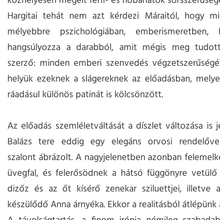
közhelyesen megélt férfi- és nőbánatok sorsszerűsége
Hargitai tehát nem azt kérdezi Máraitól, hogy m
mélyebbre pszichológiában, emberismeretben,
hangsúlyozza a darabból, amit mégis meg tudot
szerző: minden emberi szenvedés végzetszerűségét
helyük ezeknek a slágereknek az előadásban, melye
ráadásul különös patinát is kölcsönzött.
Az előadás szemléletváltását a díszlet változása is je
Balázs tere eddig egy elegáns orvosi rendelőve
szalont ábrázolt. A nagyjelenetben azonban felemelk
üvegfal, és felerősödnek a hátsó függönyre vetülő
dizőz és az őt kísérő zenekar sziluettjei, illetve a
készülődő Anna árnyéka. Ekkor a realitásból átlépünk 