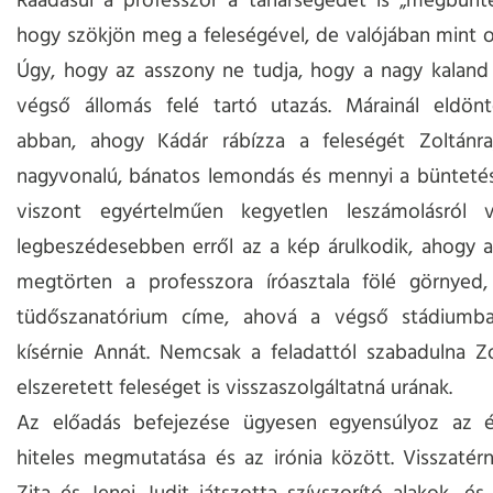
Ráadásul a professzor a tanársegédet is „megbünteti
hogy szökjön meg a feleségével, de valójában mint or
Úgy, hogy az asszony ne tudja, hogy a nagy kaland
végső állomás felé tartó utazás. Márainál eldönt
abban, ahogy Kádár rábízza a feleségét Zoltánr
nagyvonalú, bánatos lemondás és mennyi a büntetés.
viszont egyértelműen kegyetlen leszámolásról
legbeszédesebben erről az a kép árulkodik, ahogy 
megtörten a professzora íróasztala fölé görnyed
tüdőszanatórium címe, ahová a végső stádiumb
kísérnie Annát. Nemcsak a feladattól szabadulna Z
elszeretett feleséget is visszaszolgáltatná urának.
Az előadás befejezése ügyesen egyensúlyoz az é
hiteles megmutatása és az irónia között. Visszatér