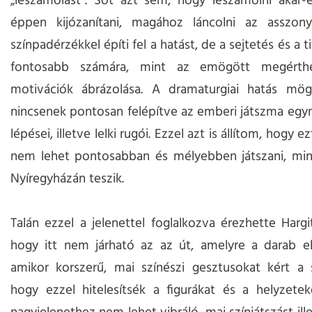
„leszámolást”. Sőt azt sem, hogy leszámolni akar-
éppen kijózanítani, magához láncolni az asszony
színpadérzékkel építi fel a hatást, de a sejtetés és a 
fontosabb számára, mint az emögött megérth
motivációk ábrázolása. A dramaturgiai hatás mög
nincsenek pontosan felépítve az emberi játszma eg
lépései, illetve lelki rugói. Ezzel azt is állítom, hogy e
nem lehet pontosabban és mélyebben játszani, min
Nyíregyházán teszik.
Talán ezzel a jelenettel foglalkozva érezhette Hargit
hogy itt nem járható az az út, amelyre a darab el
amikor korszerű, mai színészi gesztusokat kért a s
hogy ezzel hitelesítsék a figurákat és a helyzete