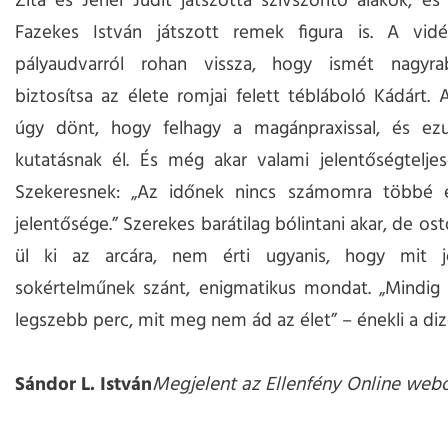
Zita és Jenei Judit játszotta szívszorító alakok, és
Fazekes István játszott remek figura is. A vid
pályaudvarról rohan vissza, hogy ismét nagyrab
biztosítsa az élete romjai felett tébláboló Kádárt. 
úgy dönt, hogy felhagy a magánpraxissal, és ez
kutatásnak él. És még akar valami jelentőségtelje
Szekeresnek: „Az időnek nincs számomra többé 
jelentősége.” Szerekes barátilag bólintani akar, de os
ül ki az arcára, nem érti ugyanis, hogy mit 
sokértelműnek szánt, enigmatikus mondat. „Mindig 
legszebb perc, mit meg nem ád az élet” – énekli a diz
Sándor L. István
Megjelent az Ellenfény Online webo