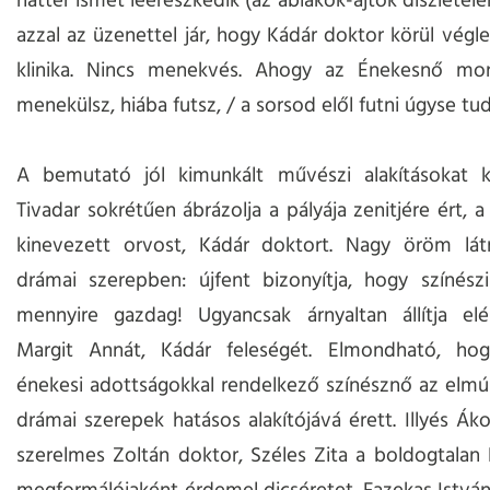
háttér ismét leereszkedik (az ablakok-ajtók díszletel
azzal az üzenettel jár, hogy Kádár doktor körül végle
klinika. Nincs menekvés. Ahogy az Énekesnő mon
menekülsz, hiába futsz, / a sorsod elől futni úgyse tu
A bemutató jól kimunkált művészi alakításokat kí
Tivadar sokrétűen ábrázolja a pályája zenitjére ért, a 
kinevezett orvost, Kádár doktort. Nagy öröm lát
drámai szerepben: újfent bizonyítja, hogy színész
mennyire gazdag! Ugyancsak árnyaltan állítja el
Margit Annát, Kádár feleségét. Elmondható, ho
énekesi adottságokkal rendelkező színésznő az elmúl
drámai szerepek hatásos alakítójává érett. Illyés Áko
szerelmes Zoltán doktor, Széles Zita a boldogtalan 