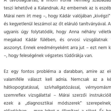
A távolságtartás, a finom irónia némileg szabadab
teszi lehetővé a Kalandnak. Az embernek az is eszéb
Márai nem írt meg –, hogy Kádár valójában „kivégzi” 
és kegyetlenül leszámol az őt eláruló tanítványával. 
ugyanis úgy folytatódik, hogy Anna néhány véletle
megakad Kádár fülében, és orvosi vizsgálatnak 
asszonyt. Ennek eredményeként arra jut – ezt nem k
–, hogy feleségének végzetes tüdőrákja van.
Ez egy fontos probléma a darabban, amire az el
valamiféle választ kell adnia. Nemcsak az a k
hátkopogtatással, szívhallgatózással, vérnyomás
szemreflex vizsgálattal – Márai szerzői instrukci
ezek a „diagnosztikai módszerek” szerepelne