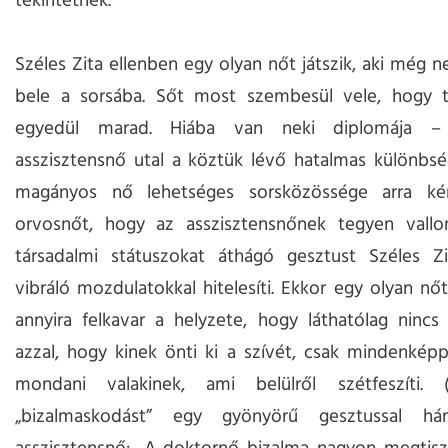
tekintetnek.
Széles Zita ellenben egy olyan nőt játszik, aki még 
bele a sorsába. Sőt most szembesül vele, hogy t
egyedül marad. Hiába van neki diplomája 
asszisztensnő utal a köztük lévő hatalmas különbsé
magányos nő lehetséges sorsközössége arra kén
orvosnőt, hogy az asszisztensnőnek tegyen vallo
társadalmi státuszokat áthágó gesztust Széles Zit
vibráló mozdulatokkal hitelesíti. Ekkor egy olyan nőt 
annyira felkavar a helyzete, hogy láthatólag nincs 
azzal, hogy kinek önti ki a szívét, csak mindenképp
mondani valakinek, ami belülről szétfeszíti.
„bizalmaskodást” egy gyönyörű gesztussal hár