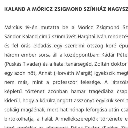
KALAND A MÓRICZ ZSIGMOND SZÍNHÁZ NAGYS
Március 19-én mutatta be a Móricz Zsigmond Sz
Sándor Kaland című színművét Hargitai Iván rendezé
és fél órás előadás egy szerelmi ötszög köré épü
három ember sorsa áll a középpontban: Kádár Péter
(Puskás Tivadar) és a fiatal tanársegéd, Zoltán doktor 
egy azon nőt, Annát (Horváth Margit) igyekszik megt
nem más, mint a professzor felesége. A látszól
képletű történet azonban hamar tragédiába csap
kiderül, hogy a körülrajongott asszonyt egyikük sem 
sokáig magáénak, mert hat hónap leforgása után csa
birtokolhatja, a halál. A mellékszereplők története