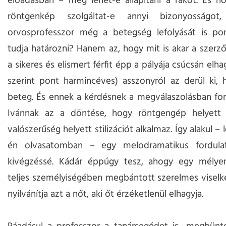
előadásban – meg lehet-e állapítani a rákot. És h
röntgenkép szolgáltat-e annyi bizonyosságo
orvosprofesszor még a betegség lefolyását is p
tudja határozni? Hanem az, hogy mit is akar a szerző
a sikeres és elismert férfit épp a pályája csúcsán elh
szerint pont harmincéves) asszonyról az derül ki, 
beteg. És ennek a kérdésnek a megválaszolásban fon
Ivánnak az a döntése, hogy röntgengép helyett á
valószerűség helyett stilizációt alkalmaz. Így alakul – 
én olvasatomban – egy melodramatikus fordula
kivégzéssé. Kádár éppúgy tesz, ahogy egy mélyen
teljes személyiségében megbántott szerelmes viselke
nyilvánítja azt a nőt, aki őt érzéketlenül elhagyja.