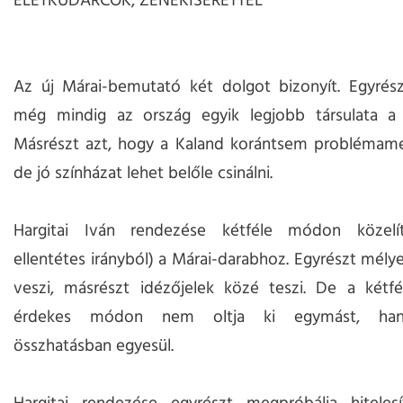
ÉLETKUDARCOK, ZENEKÍSÉRETTEL
Az új Márai-bemutató két dolgot bizonyít. Egyrész
még mindig az ország egyik legjobb társulata a n
Másrészt azt, hogy a Kaland korántsem problémame
de jó színházat lehet belőle csinálni.
Hargitai Iván rendezése kétféle módon közelít
ellentétes irányból) a Márai-darabhoz. Egyrészt mél
veszi, másrészt idézőjelek közé teszi. De a kétfé
érdekes módon nem oltja ki egymást, ha
összhatásban egyesül.