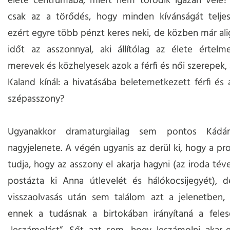
élete centrumába, miért nem törődik igazán vele?
csak az a törődés, hogy minden kívánságát teljesí
ezért egyre több pénzt keres neki, de közben már alig
időt az asszonnyal, aki állítólag az élete értel
merevek és közhelyesek azok a férfi és női szerepek,
Kaland kínál: a hivatásába beletemetkezett férfi és
szépasszony?
Ugyanakkor dramaturgiailag sem pontos Kád
nagyjelenete. A végén ugyanis az derül ki, hogy a pr
tudja, hogy az asszony el akarja hagyni (az iroda tév
postázta ki Anna útlevelét és hálókocsijegyét), d
visszaolvasás után sem találom azt a jelenetben,
ennek a tudásnak a birtokában irányítaná a feles