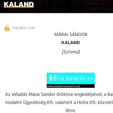
KALAND
Hargitai Iván
MÁRAI SÁNDOR
KALAND
(Színmű)
Az előadás Márai Sándor örököse engedélyével, a Ba
Irodalmi Ügynökség Kft. valamint a Hofra Kft. közvetí
létre.