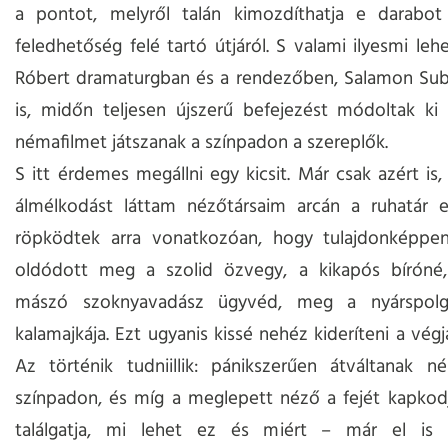
a pontot, melyről talán kimozdíthatja e darabo
feledhetőség felé tartó útjáról. S valami ilyesmi leh
Róbert dramaturgban és a rendezőben, Salamon Sub
is, midőn teljesen újszerű befejezést módoltak ki
némafilmet játszanak a színpadon a szereplők.
S itt érdemes megállni egy kicsit. Már csak azért is
álmélkodást láttam nézőtársaim arcán a ruhatár el
röpködtek arra vonatkozóan, hogy tulajdonképpe
oldódott meg a szolid özvegy, a kikapós bíróné,
mászó szoknyavadász ügyvéd, meg a nyárspolg
kalamajkája. Ezt ugyanis kissé nehéz kideríteni a végj
Az történik tudniillik: pánikszerűen átváltanak n
színpadon, és míg a meglepett néző a fejét kapkodj
találgatja, mi lehet ez és miért – már el is 