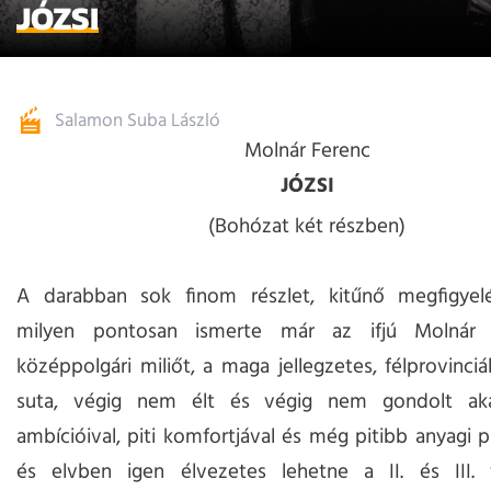
JÓZSI
Salamon Suba László
Molnár Ferenc
JÓZSI
(Bohózat két részben)
A darabban sok finom részlet, kitűnő megfigyelés
milyen pontosan ismerte már az ifjú Molnár 
középpolgári miliőt, a maga jellegzetes, félprovinciáli
suta, végig nem élt és végig nem gondolt aka
ambícióival, piti komfortjával és még pitibb anyagi p
és elvben igen élvezetes lehetne a II. és III. 