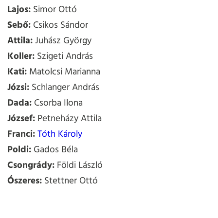
Lajos:
Simor Ottó
Sebő:
Csikos Sándor
Attila:
Juhász György
Koller:
Szigeti András
Kati:
Matolcsi Marianna
Józsi:
Schlanger András
Dada:
Csorba Ilona
József:
Petneházy Attila
Franci:
Tóth Károly
Poldi:
Gados Béla
Csongrády:
Földi László
Ószeres:
Stettner Ottó