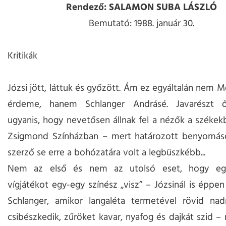
Rendező: SALAMON SUBA LÁSZLÓ
Bemutató: 1988. január 30.
Kritikák
Józsi jött, láttuk és győzött. Ám ez egyáltalán nem M
érdeme, hanem Schlanger Andrásé. Javarészt ő
ugyanis, hogy nevetősen állnak fel a nézők a székek
Zsigmond Színházban – mert határozott benyomá
szerző se erre a bohózatára volt a legbüszkébb...
Nem az első és nem az utolsó eset, hogy eg
vígjátékot egy-egy színész „visz” – Józsinál is éppen
Schlanger, amikor langaléta termetével rövid nadr
csibészkedik, zűröket kavar, nyafog és dajkát szid – 