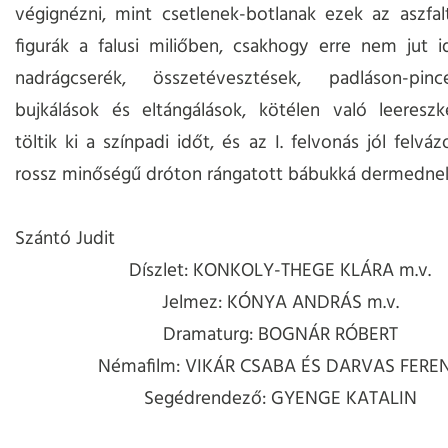
végignézni, mint csetlenek-botlanak ezek az aszfa
figurák a falusi miliőben, csakhogy erre nem jut i
nadrágcserék, összetévesztések, padláson-pin
bujkálások és eltángálások, kötélen való leereszk
töltik ki a színpadi időt, és az I. felvonás jól felváz
rossz minőségű dróton rángatott bábukká dermedne
Szántó Judit
Díszlet: KONKOLY-THEGE KLÁRA m.v.
Jelmez: KÓNYA ANDRÁS m.v.
Dramaturg: BOGNÁR RÓBERT
Némafilm: VIKÁR CSABA ÉS DARVAS FERE
Segédrendező: GYENGE KATALIN