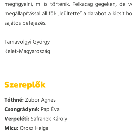
megfigyelni, mi is történik. Felkacag gegeken, de v
megállapítással áll föl: „leültette” a darabot a kicsit h
sajátos befejezés.
Tarnavölgyi György
Kelet-Magyaroszág
Szereplők
Tóthné:
Zubor Ágnes
Csongrádyné:
Pap Éva
Verpeléti:
Safranek Károly
Micu:
Orosz Helga