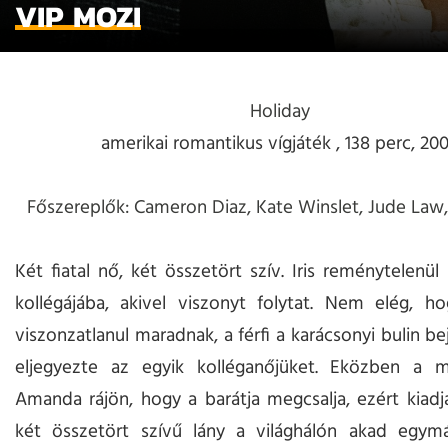
VIP MOZI
Holiday
amerikai romantikus vígjáték , 138 perc, 20
Főszereplők: Cameron Diaz, Kate Winslet, Jude Law,
Két fiatal nő, két összetört szív. Iris reménytelenül
kollégájába, akivel viszonyt folytat. Nem elég, h
viszonzatlanul maradnak, a férfi a karácsonyi bulin be
eljegyezte az egyik kolléganőjüket. Eközben a 
Amanda rájön, hogy a barátja megcsalja, ezért kiadja
két összetört szívű lány a világhálón akad egymá