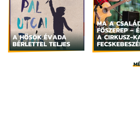
MA A CSALÁ
FŐSZEREP – 
A HŐSÖK ÉVADA
A CIRKUSZ-K
BÉRLETTEL TELJES
FECSKEBESZÉ
MÉ