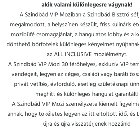
akik valami különlegesre vágynak!
A Szindbád VIP Moziban a Szindbád Bisztró séfj
megálmodott, a helyszínen készült, friss kulináris éte
mozibüfé csomagajánlat, a hangulatos lobby és a 
dönthető bőrfotelek különleges kényelmet nyújtanak,
az ALL INCLUSIVE moziélményt.
A Szindbád VIP Mozi 30 férőhelyes, exkluzív VIP ter
vendégeit, legyen az céges, családi vagy baráti öss
privát vetítés, évforduló, esetleg születésnapi ün
meghitt és különleges hangulat garantált!
A Szindbád VIP Mozi személyzete kiemelt figyelme
annak, hogy tökéletes legyen az itt eltöltött idő, és
újra és újra visszatérjenek hozzánk!