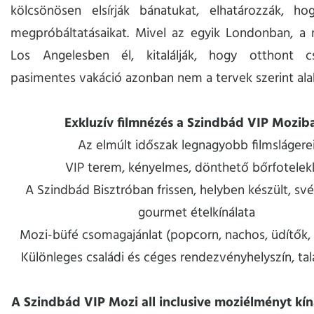
kölcsönösen elsírják bánatukat, elhatározzák, hog
megpróbáltatásaikat. Mivel az egyik Londonban, a 
Los Angelesben él, kitalálják, hogy otthont c
pasimentes vakáció azonban nem a tervek szerint alak
Exkluzív filmnézés a Szindbád VIP Mozib
Az elmúlt időszak legnagyobb filmslágere
VIP terem, kényelmes, dönthető bőrfotelek
A Szindbád Bisztróban frissen, helyben készült, sv
gourmet ételkínálata
Mozi-büfé csomagajánlat (popcorn, nachos, üdítők, 
Különleges családi és céges rendezvényhelyszín, ta
A Szindbád VIP Mozi all inclusive moziélményt kín