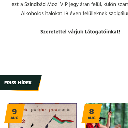
ezt a Szindbád Mozi VIP jegy árán felül, külön szám
Alkoholos italokat 18 éven felülieknek szolgálun
Szeretettel várjuk Látogatóinkat!
FRISS HÍREK
9
8
AUG
AUG