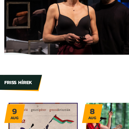
FRISS HÍREK
9
8
AUG
AUG