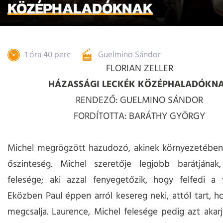
KÖZÉPHALADÓKNAK
1 óra 40 perc
Guelmino Sándor
FLORIAN ZELLER
HÁZASSÁGI LECKÉK KÖZÉPHALADÓKN
RENDEZŐ: GUELMINO SÁNDOR
FORDÍTOTTA: BARÁTHY GYÖRGY
Michel megrögzött hazudozó, akinek környezetében
őszinteség. Michel szeretője legjobb barátjának
felesége; aki azzal fenyegetőzik, hogy felfedi a 
Eközben Paul éppen arról kesereg neki, attól tart, h
megcsalja. Laurence, Michel felesége pedig azt akarja