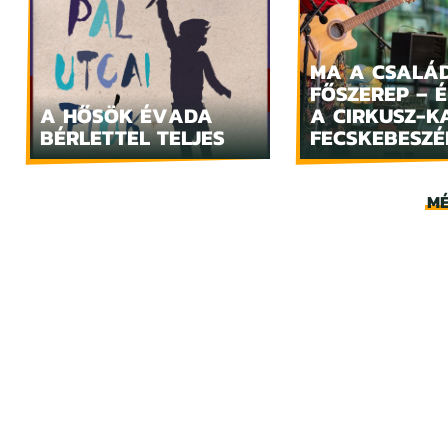
MA A CSALÁ
FŐSZEREP – 
A HŐSÖK ÉVADA
A CIRKUSZ-K
BÉRLETTEL TELJES
FECSKEBESZÉ
MÉ