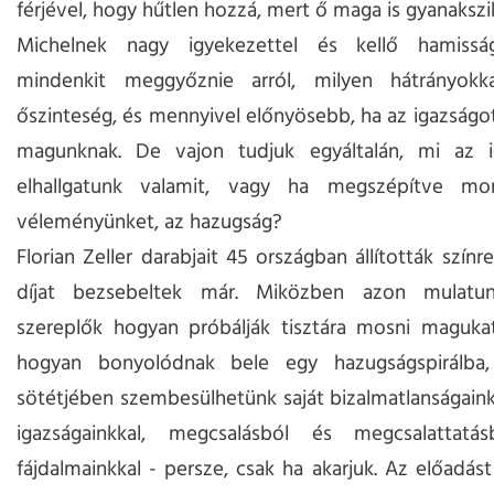
férjével, hogy hűtlen hozzá, mert ő maga is gyanakszik
Michelnek nagy igyekezettel és kellő hamisság
mindenkit meggyőznie arról, milyen hátrányokk
őszinteség, és mennyivel előnyösebb, ha az igazságo
magunknak. De vajon tudjuk egyáltalán, mi az 
elhallgatunk valamit, vagy ha megszépítve mo
véleményünket, az hazugság?
Florian Zeller darabjait 45 országban állították szín
díjat bezsebeltek már. Miközben azon mulatu
szereplők hogyan próbálják tisztára mosni magukat
hogyan bonyolódnak bele egy hazugságspirálba
sötétjében szembesülhetünk saját bizalmatlanságainkk
igazságainkkal, megcsalásból és megcsalattatá
fájdalmainkkal - persze, csak ha akarjuk. Az előadás