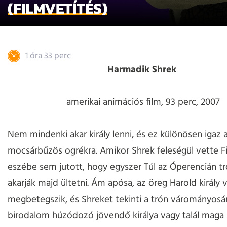
(FILMVETÍTÉS)
1 óra 33 perc
Harmadik Shrek
amerikai animációs film, 93 perc, 2007
Nem mindenki akar király lenni, és ez különösen igaz
mocsárbűzös ogrékra. Amikor Shrek feleségül vette F
eszébe sem jutott, hogy egyszer Túl az Óperencián tr
akarják majd ültetni. Ám apósa, az öreg Harold király v
megbetegszik, és Shreket tekinti a trón várományosá
birodalom húzódozó jövendő királya vagy talál maga 