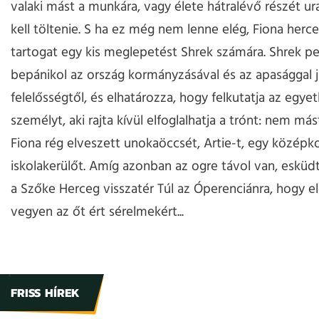
valaki mást a munkára, vagy élete hátralévő részét ur
kell töltenie. S ha ez még nem lenne elég, Fiona herce
tartogat egy kis meglepetést Shrek számára. Shrek p
bepánikol az ország kormányzásával és az apasággal 
felelősségtől, és elhatározza, hogy felkutatja az egyet
személyt, aki rajta kívül elfoglalhatja a trónt: nem más
Fiona rég elveszett unokaöccsét, Artie-t, egy középko
iskolakerülőt. Amíg azonban az ogre távol van, esküdt
a Szőke Herceg visszatér Túl az Óperenciánra, hogy el
vegyen az őt ért sérelmekért...
FRISS HÍREK