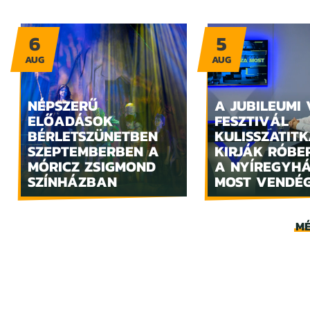
6
5
AUG
AUG
NÉPSZERŰ
A JUBILEUMI
ELŐADÁSOK
FESZTIVÁL
BÉRLETSZÜNETBEN
KULISSZATITK
SZEPTEMBERBEN A
KIRJÁK RÓBE
MÓRICZ ZSIGMOND
A NYÍREGYH
SZÍNHÁZBAN
MOST VENDÉ
MÉ