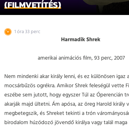
(FILMVETÍTÉS)
1 óra 33 perc
Harmadik Shrek
amerikai animációs film, 93 perc, 2007
Nem mindenki akar király lenni, és ez különösen igaz
mocsárbűzös ogrékra. Amikor Shrek feleségül vette F
eszébe sem jutott, hogy egyszer Túl az Óperencián tr
akarják majd ültetni. Ám apósa, az öreg Harold király v
megbetegszik, és Shreket tekinti a trón várományosá
birodalom húzódozó jövendő királya vagy talál maga 