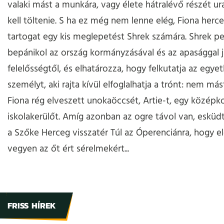
valaki mást a munkára, vagy élete hátralévő részét ur
kell töltenie. S ha ez még nem lenne elég, Fiona herce
tartogat egy kis meglepetést Shrek számára. Shrek p
bepánikol az ország kormányzásával és az apasággal 
felelősségtől, és elhatározza, hogy felkutatja az egyet
személyt, aki rajta kívül elfoglalhatja a trónt: nem más
Fiona rég elveszett unokaöccsét, Artie-t, egy középko
iskolakerülőt. Amíg azonban az ogre távol van, esküdt
a Szőke Herceg visszatér Túl az Óperenciánra, hogy el
vegyen az őt ért sérelmekért...
FRISS HÍREK