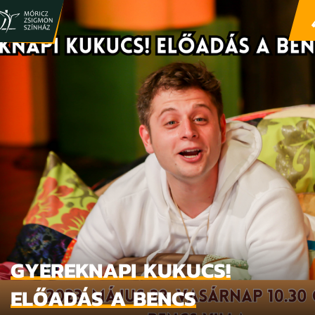
GYEREKNAPI KUKUCS!
ELŐADÁS A BENCS