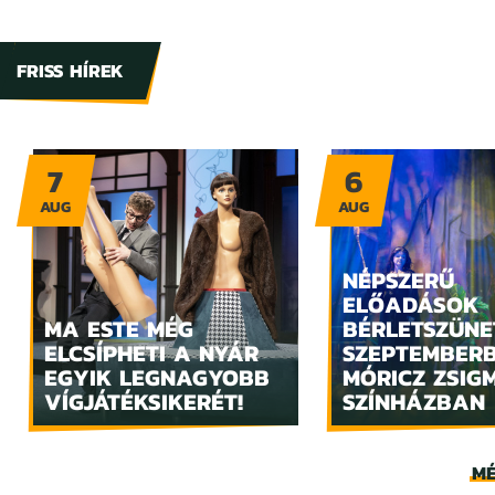
FRISS HÍREK
7
6
AUG
AUG
NÉPSZERŰ
ELŐADÁSOK
MA ESTE MÉG
BÉRLETSZÜNE
ELCSÍPHETI A NYÁR
SZEPTEMBER
EGYIK LEGNAGYOBB
MÓRICZ ZSIG
VÍGJÁTÉKSIKERÉT!
SZÍNHÁZBAN
MÉ