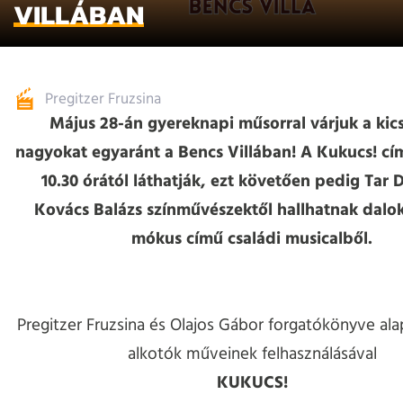
VILLÁBAN
Pregitzer Fruzsina
Május 28-án gyereknapi műsorral várjuk a kics
nagyokat egyaránt a Bencs Villában! A Kukucs! cí
10.30 órától láthatják, ezt követően pedig Tar D
Kovács Balázs színművészektől hallhatnak dalok
mókus című családi musicalből.
Pregitzer Fruzsina és Olajos Gábor forgatókönyve al
alkotók műveinek felhasználásával
KUKUCS!