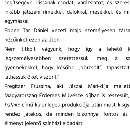
segítségével lássanak csodát, varázslatot, és szere
inkább játszani rímekkel, dalokkal, mesékkel, és m
egymással.
Ebben Tar Dániel vezeti majd személyesen társait
nézőinket ezen az úton.
Nem titkolt vágyunk, hogy így a lehető le
legszemélyesebben szerettessük meg a sz
gyermekekkel, hogy később „dörzsölt”, tapasztal
láthassuk őket viszont.”
Pregitzer Fruzsina, aki Jászai Mari-díja melle
Magyarország Érdemes Művésze díjban is részesült
halak?
című különleges produkciója után most kisg
rendez játékos, de minden bizonnyal fontos é
élményt jelentő színházi előadást.