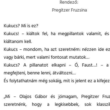
Rendező:
Pregitzer Fruzsina
Kukucs? Mi is ez?
Kukucs! – kiáltok fel, ha megpillantok valamit, é
kiáltanom kell.
Kukucs – mondom, ha azt szeretném: nézzen ide ez
vagy bárki, mert valami fontosat mutatok…
Kukucs? A pillanatot elkapni – Ó, Faust…! – a 
megfejteni, benne lenni, átváltozni…
És folytathatnám még sokáig, mit is jelent ez a kifeje
„Mi – Olajos Gábor és jómagam, Pregitzer Fru
szeretnénk, hogy a legkisebbek, sok klasszi