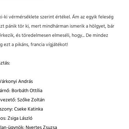
i-ki vérmérséklete szerint értékel. Ám az egyik feleség
közt pánik tör ki, mert mindhárman ismerik a hölgyet, bár
érkezik, és töredelmesen elmeséli, hogy... De mindez
 ezt a pikáns, francia vígjátékot!
ztás:
Várkonyi András
árnő: Borbáth Ottília
gvezető: Szőke Zoltán
sszony: Cseke Katinka
s: Zsiga László
atlan-ügynök: Nyertes Zsuzsa