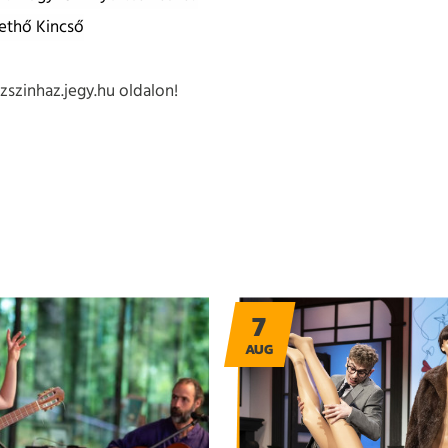
 Pethő Kincső
szinhaz.jegy.hu oldalon!
7
AUG