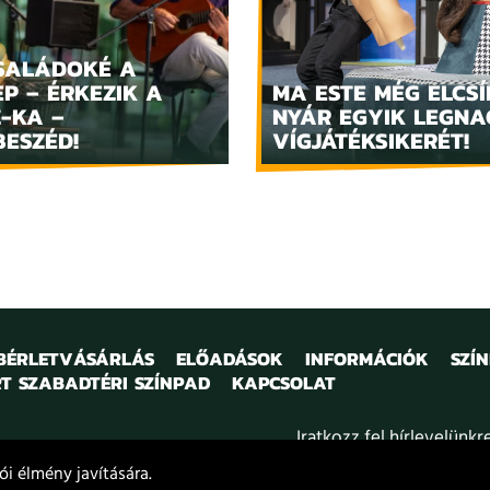
SALÁDOKÉ A
P – ÉRKEZIK A
MA ESTE MÉG ELCSÍ
Z-KA –
NYÁR EGYIK LEGN
BESZÉD!
VÍGJÁTÉKSIKERÉT!
 BÉRLETVÁSÁRLÁS
ELŐADÁSOK
INFORMÁCIÓK
SZÍ
T SZABADTÉRI SZÍNPAD
KAPCSOLAT
Iratkozz fel hírlevelünkr
i élmény javítására.