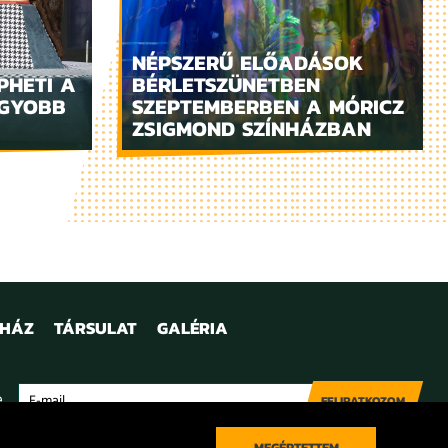
NÉPSZERŰ ELŐADÁSOK
PHETI A
BÉRLETSZÜNETBEN
AGYOBB
SZEPTEMBERBEN A MÓRICZ
ZSIGMOND SZÍNHÁZBAN
NHÁZ
TÁRSULAT
GALÉRIA
e
FELIRATKOZOM
MEGÉRTETTEM