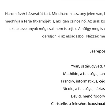
Három fivér házavatót tart. Mindhárom asszony jelen van, k
meghívja a férje titkárnőjét is, aki igen csinos nő. Az urak 
ezt az asszonyok még csak nem is sejtik. A hölgy meg is 
derüljön ki az előadásból. Nézzék meg
Szerepos
Yvan, sztárügyvéd: 
Mathilde, a felesége, tan
Francky, informatikus, cé
Nicole, a felesége, házia
David, menő fogorvo
Christelle, a felesége, luxusing