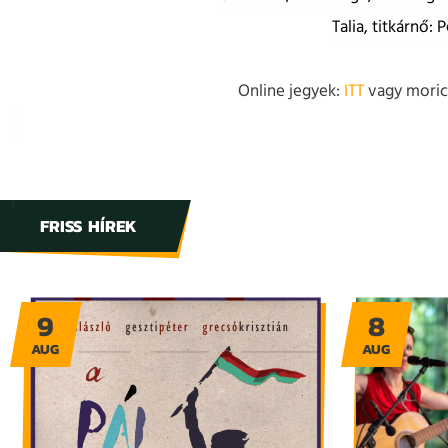
Talia, titkárnő:
Online jegyek:
ITT
vagy moricz
FRISS HÍREK
9
8
AUG
AUG