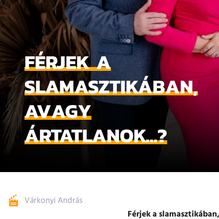
FÉRJEK A
SLAMASZTIKÁBAN,
AVAGY
ÁRTATLANOK...?
Várkonyi András
Férjek a slamasztikában,