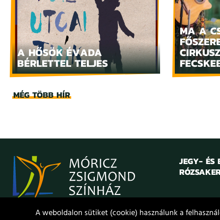
MA A C
FŐSZERE
A HŐSÖK ÉVADA
CIRKUS
BÉRLETTEL TELJES
FECSKE
MÉG TÖBB HÍR
JEGY- ÉS
RÓZSAKER
A weboldalon sütiket (cookie) használunk a felhasználó