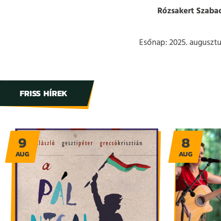
Rózsakert Szaba
Esőnap: 2025. augusztus
FRISS HÍREK
9
8
AUG
AUG