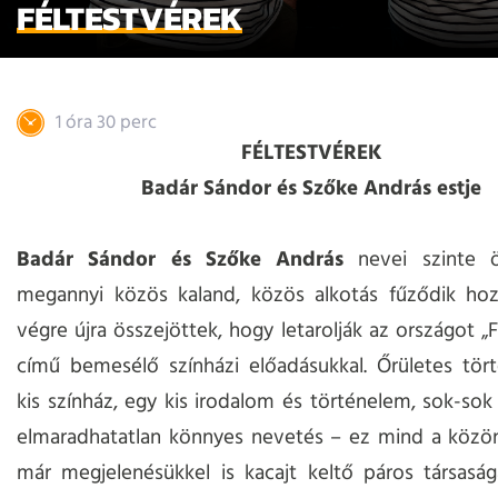
FÉLTESTVÉREK
1 óra 30 perc
FÉLTESTVÉREK
Badár Sándor és Szőke András estje
Badár Sándor és Szőke András
nevei szinte ö
megannyi közös kaland, közös alkotás fűződik hoz
végre újra összejöttek, hogy letarolják az országot „
című bemesélő színházi előadásukkal. Őrületes tör
kis színház, egy kis irodalom és történelem, sok-so
elmaradhatatlan könnyes nevetés – ez mind a közön
már megjelenésükkel is kacajt keltő páros társasá