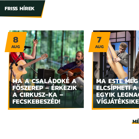
FRISS HÍREK
8
7
AUG
AUG
MA A CSALÁDOKÉ A
MA ESTE MÉG
FŐSZEREP – ÉRKEZIK
ELCSÍPHETI A
A CIRKUSZ-KA –
EGYIK LEGN
FECSKEBESZÉD!
VÍGJÁTÉKSIKE
MÉ