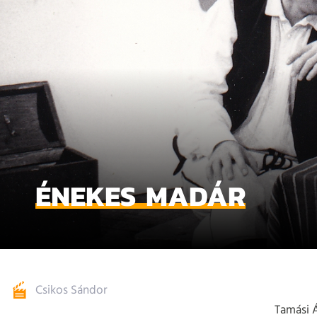
ÉNEKES MADÁR
Csikos Sándor
Tamási 