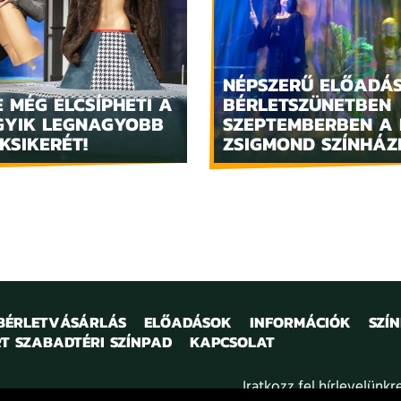
NÉPSZERŰ ELŐADÁ
 MÉG ELCSÍPHETI A
BÉRLETSZÜNETBEN
GYIK LEGNAGYOBB
SZEPTEMBERBEN A 
KSIKERÉT!
ZSIGMOND SZÍNHÁ
 BÉRLETVÁSÁRLÁS
ELŐADÁSOK
INFORMÁCIÓK
SZÍ
T SZABADTÉRI SZÍNPAD
KAPCSOLAT
Iratkozz fel hírlevelünkr