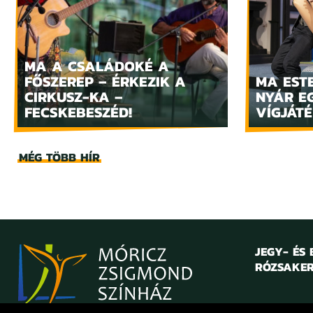
MA A CSALÁDOKÉ A
FŐSZEREP – ÉRKEZIK A
MA ESTE
CIRKUSZ-KA –
NYÁR E
FECSKEBESZÉD!
VÍGJÁTÉ
MÉG TÖBB HÍR
JEGY- ÉS
RÓZSAKER