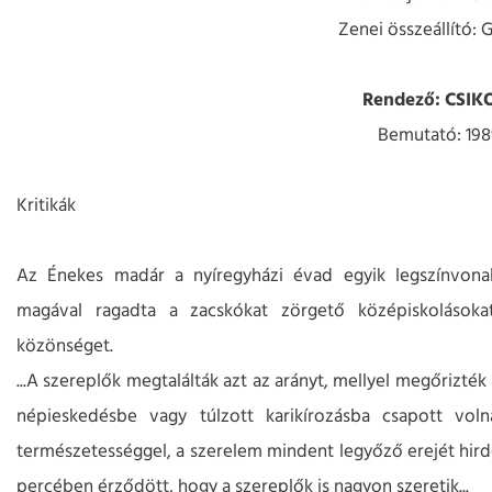
Zenei összeállító
Rendező: CSI
Bemutató: 1989
Kritikák
Az Énekes madár a nyíregyházi évad egyik legszínvonal
magával ragadta a zacskókat zörgető középiskolásokat,
közönséget.
...A szereplők megtalálták azt az arányt, mellyel megőrizté
népieskedésbe vagy túlzott karikírozásba csapott vol
természetességgel, a szerelem mindent legyőző erejét hirdet
percében érződött, hogy a szereplők is nagyon szeretik...