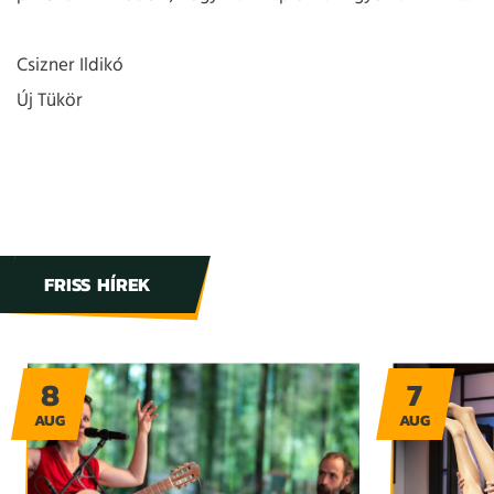
Csizner Ildikó
Új Tükör
FRISS HÍREK
8
7
AUG
AUG