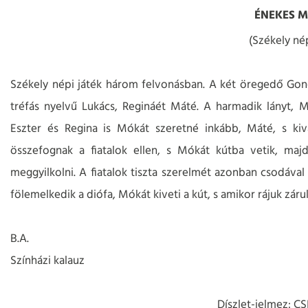
ÉNEKES 
(Székely nép
Székely népi játék három felvonásban. A két öregedő Gond
tréfás nyelvű Lukács, Regináét Máté. A harmadik lányt,
Eszter és Regina is Mókát szeretné inkább, Máté, s kiv
összefognak a fiatalok ellen, s Mókát kútba vetik, majd
meggyilkolni. A fiatalok tiszta szerelmét azonban csodával
fölemelkedik a diófa, Mókát kiveti a kút, s amikor rájuk záru
B.A.
Színházi kalauz
Díszlet-jelmez: 