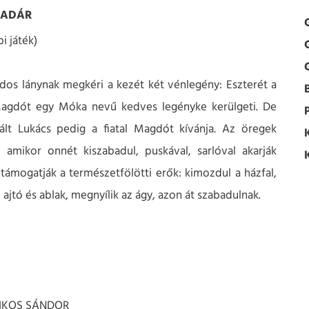
MADÁR
i játék)
os lánynak megkéri a kezét két vénlegény: Eszterét a
 Magdót egy Móka nevű kedves legényke kerülgeti. De
ált Lukács pedig a fiatal Magdót kívánja. Az öregek
 amikor onnét kiszabadul, puskával, sarlóval akarják
 támogatják a természetfölötti erők: kimozdul a házfal,
l ajtó és ablak, megnyílik az ágy, azon át szabadulnak.
CSIKOS SÁNDOR