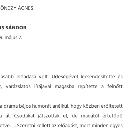
: GÖNCZY ÁGNES
KOS SÁNDOR
. május 7.
asabb előadása volt. Üdeségével lecsendesítette és
 varázslatos lírájával magasba repítette a felnőtt
k a dráma bájos humorát anélkül, hogy közben erőltetett
na át. Csodákat játszottak el, de magától értetődő
ve... ...Szeretni kellett az előadást, mert minden egyes