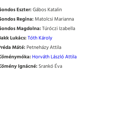
Gondos Eszter:
Gábos Katalin
Gondos Regina:
Matolcsi Marianna
Gondos Magdolna:
Túróczi Izabella
Bakk Lukács:
Tóth Károly
Préda Máté:
Petneházy Attila
Köménymóka:
Horváth László Attila
Kömény Ignácné:
Srankó Éva