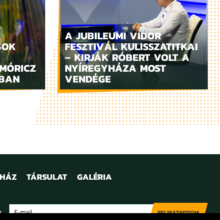
A JUBILEUMI VIDOR
SOK
FESZTIVÁL KULISSZATITKAI
– KIRJÁK RÓBERT VOLT A
MÓRICZ
NYÍREGYHÁZA MOST
ZBAN
VENDÉGE
NHÁZ
TÁRSULAT
GALÉRIA
e
FELIRATKOZOM